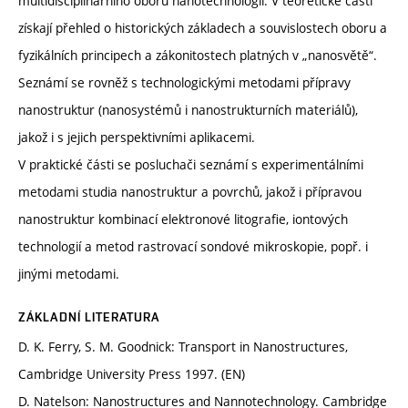
multidisciplinárního oboru nanotechnologií. V teoretické části
získají přehled o historických základech a souvislostech oboru a
fyzikálních principech a zákonitostech platných v „nanosvětě“.
Seznámí se rovněž s technologickými metodami přípravy
nanostruktur (nanosystémů i nanostrukturních materiálů),
jakož i s jejich perspektivními aplikacemi.
V praktické části se posluchači seznámí s experimentálními
metodami studia nanostruktur a povrchů, jakož i přípravou
nanostruktur kombinací elektronové litografie, iontových
technologií a metod rastrovací sondové mikroskopie, popř. i
jinými metodami.
ZÁKLADNÍ LITERATURA
D. K. Ferry, S. M. Goodnick: Transport in Nanostructures,
Cambridge University Press 1997. (EN)
D. Natelson: Nanostructures and Nannotechnology. Cambridge