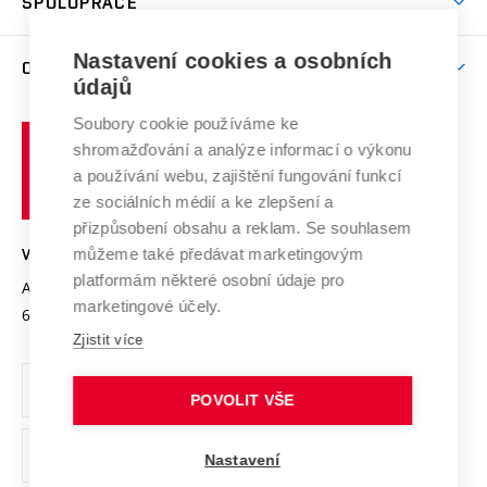
SPOLUPRÁCE
Celoživotní vzdělávání
Brno
Podpora excelence
Závěrečné práce
Studium bez bariér
Zpracování osobních údajů uchazečů o studium
Firemní spolupráce
Mezinárodní vědecká rada
Nastavení cookies a osobních
O UNIVERZITĚ
Doktorské studium
Podpora podnikání
E-přihláška
údajů
Zahraniční spolupráce
Systém zajišťování kvality výzkumu
Profil univerzity
Spolupráce se školami
Soubory cookie používáme ke
Vysoké
Výzkumné infrastruktury
shromažďování a analýze informací o výkonu
Udržitelná univerzita
učení
Služby univerzity
Transfer znalostí
a používání webu, zajištění fungování funkcí
technické
Podnikavá univerzita / ContriBUTe
Mezinárodní dohody
ze sociálních médií a ke zlepšení a
Open Science
v
Bezpečná univerzita
přizpůsobení obsahu a reklam. Se souhlasem
Univerzitní sítě
Brně
Projekty
můžeme také předávat marketingovým
VYSOKÉ UČENÍ TECHNICKÉ V BRNĚ
Vyznamenání
platformám některé osobní údaje pro
Projekty ze strukturálních fondů
Antonínská 548/1
www.vut.cz
marketingové účely.
Organizační struktura
602 00 Brno
vut@vutbr.cz
Specifický výzkum
Zjistit více
Úřední deska
Ochrana osobních údajů
POVOLIT VŠE
(externí
Pracovní příležitosti
Nastavení
odkaz)
Podpora a rozvoj zaměstnanců a studujících