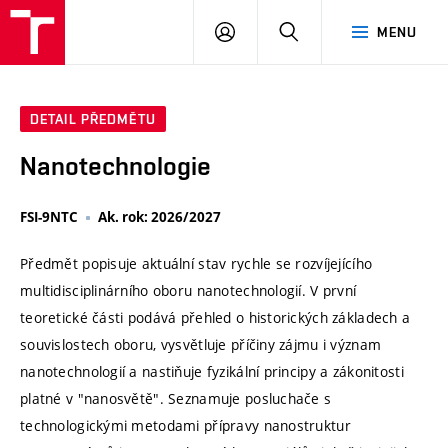
VUT
PŘIHLÁSIT
HLEDAT
MENU
SE
DETAIL PŘEDMĚTU
Nanotechnologie
FSI-9NTC
Ak. rok: 2026/2027
Předmět popisuje aktuální stav rychle se rozvíjejícího
multidisciplinárního oboru nanotechnologií. V první
teoretické části podává přehled o historických základech a
souvislostech oboru, vysvětluje příčiny zájmu i význam
nanotechnologií a nastiňuje fyzikální principy a zákonitosti
platné v "nanosvětě". Seznamuje posluchače s
technologickými metodami přípravy nanostruktur