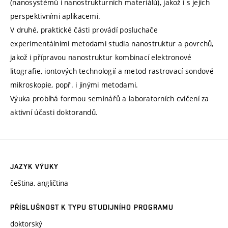
(nanosystémů i nanostrukturních materiálů), jakož i s jejich
perspektivními aplikacemi.
V druhé, praktické části provádí posluchače
experimentálními metodami studia nanostruktur a povrchů,
jakož i přípravou nanostruktur kombinací elektronové
litografie, iontových technologií a metod rastrovací sondové
mikroskopie, popř. i jinými metodami.
Výuka probíhá formou seminářů a laboratorních cvičení za
aktivní účasti doktorandů.
JAZYK VÝUKY
čeština, angličtina
PŘÍSLUŠNOST K TYPU STUDIJNÍHO PROGRAMU
doktorský