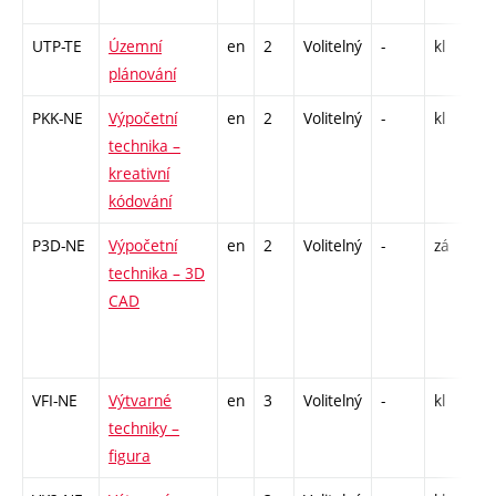
-
UTP-TE
Územní
en
2
Volitelný
-
kl
S
plánování
PKK-NE
Výpočetní
en
2
Volitelný
-
kl
C
technika –
kreativní
kódování
P3D-NE
Výpočetní
en
2
Volitelný
-
zá
C
technika – 3D
/
CAD
4
I
2
VFI-NE
Výtvarné
en
3
Volitelný
-
kl
P
techniky –
C
figura
/