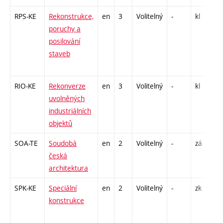
RPS-KE
Rekonstrukce,
en
3
Volitelný
-
kl
P
poruchy a
E
posilování
S
staveb
1
-
RIO-KE
Rekonverze
en
3
Volitelný
-
kl
S
uvolněných
industriálních
objektů
SOA-TE
Soudobá
en
2
Volitelný
-
zá
P
česká
E
architektura
SPK-KE
Speciální
en
2
Volitelný
-
zk
P
konstrukce
S
2