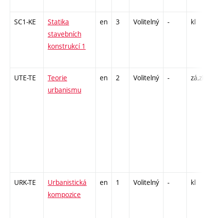
-
SC1-KE
Statika
en
3
Volitelný
-
kl
C
stavebních
/
konstrukcí 1
2
-
UTE-TE
Teorie
en
2
Volitelný
-
zá,zk
P
urbanismu
S
I
1
I
1
I
6
URK-TE
Urbanistická
en
1
Volitelný
-
kl
S
kompozice
S
1