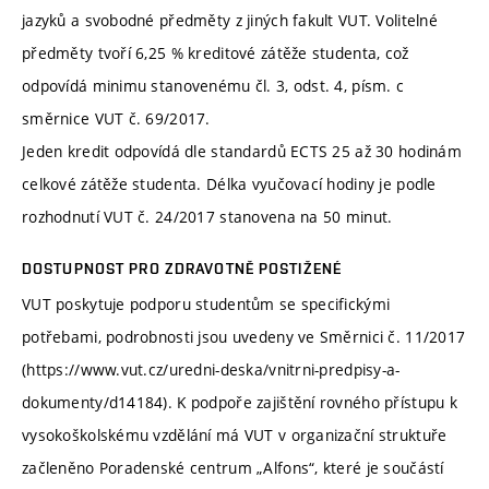
jazyků a svobodné předměty z jiných fakult VUT. Volitelné
předměty tvoří 6,25 % kreditové zátěže studenta, což
odpovídá minimu stanovenému čl. 3, odst. 4, písm. c
směrnice VUT č. 69/2017.
Jeden kredit odpovídá dle standardů ECTS 25 až 30 hodinám
celkové zátěže studenta. Délka vyučovací hodiny je podle
rozhodnutí VUT č. 24/2017 stanovena na 50 minut.
DOSTUPNOST PRO ZDRAVOTNĚ POSTIŽENÉ
VUT poskytuje podporu studentům se specifickými
potřebami, podrobnosti jsou uvedeny ve Směrnici č. 11/2017
(https://www.vut.cz/uredni-deska/vnitrni-predpisy-a-
dokumenty/d14184). K podpoře zajištění rovného přístupu k
vysokoškolskému vzdělání má VUT v organizační struktuře
začleněno Poradenské centrum „Alfons“, které je součástí