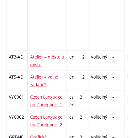
AT3-AE
Ateliér – město a
en
12
Volitelný
-
kl
místo
AT5-AE
Ateliér – volné
en
12
Volitelný
-
kl
zadání 2
VYC001
Czech Language
cs,
2
Volitelný
-
zá
for Foreigners 1
en
VYC002
Czech Language
cs
2
Volitelný
-
zá
for Foreigners 2
GRT-NE
Grafické
en
3
Volitelný
-
kl