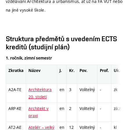
vzdělávání Architektura a urbanismus, ať už na FA VUT nebo
na jiné vysoké škole.
Struktura předmětů s uvedením ECTS
kreditů (studijní plán)
1. ročník, zimní semestr
Zkratka
Název
J.
Kr.
Pov.
Prof.
Uk.
H
r
A2A-TE
Architektura
en
3
Volitelný
-
zk
P
20. století
ARP-KE
Architekt v
en
2
Volitelný
-
zá,zk
S
praxi
AT2-AE
Ateliér – velký
en
12
Volitelný
-
kl
A