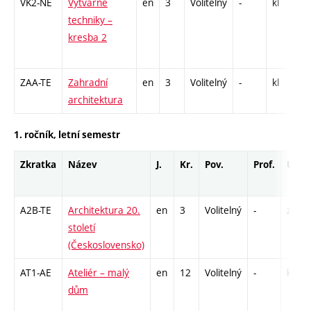
VK2-NE
Výtvarné
en
3
Volitelný
-
kl
C
techniky –
/
kresba 2
1
-
ZAA-TE
Zahradní
en
3
Volitelný
-
kl
S
architektura
1. ročník, letní semestr
Zkratka
Název
J.
Kr.
Pov.
Prof.
Uk.
A2B-TE
Architektura 20.
en
3
Volitelný
-
zk
století
(Československo)
AT1-AE
Ateliér – malý
en
12
Volitelný
-
kl
dům