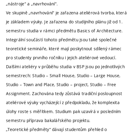
„nástroje“ a „navrhování“.
Ve skupině „navrhování“ je zařazena ateliérová tvorba, která
je základem výuky. Je zařazena do studijního plánu již od 1.
semestru studia v rámci předmětu Basics of Architecture.
Integrální součástí tohoto předmětu jsou také společné
teoretické semináře, které mají poskytnout sdílený rámec
pro studenty prvního ročníku i jejich ateliérové vedoucí.
Dalšími ateliéry v průběhu studia v BSP jsou po jednotlivých
semestrech: Studio – Small House, Studio – Large House,
Studio – Town and Place, Studio – project, Studio – Free
Assignment. Zachována tedy zůstává tradiční posloupnost
ateliérové výuky vycházející z předpokladu, že komplexita
úlohy roste s měřítkem. Studium pak uzavírá v posledním
semestru příprava bakalářského projektu.
„Teoretické předměty“ dávají studentům přehled o