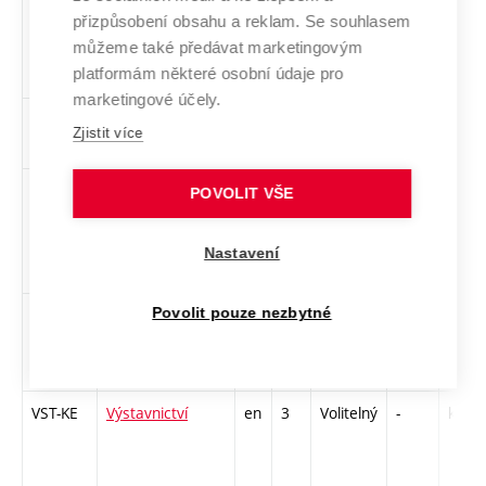
kompozice
přizpůsobení obsahu a reklam. Se souhlasem
můžeme také předávat marketingovým
platformám některé osobní údaje pro
marketingové účely.
UTP-TE
Územní
en
2
Volitelný
-
kl
Zjistit více
plánování
PAD-NE
Výpočetní
en
3
Volitelný
-
kl
POVOLIT VŠE
technika –
parametrický
Nastavení
design
P2D-NE
Výpočetní
en
2
Volitelný
-
zá
Povolit pouze nezbytné
technika – 2D
CAD
VST-KE
Výstavnictví
en
3
Volitelný
-
kl