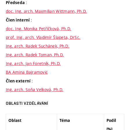
:
Předseda
doc. Ing. arch. Maxmilian Wittmann, Ph.D.
:
Člen interní
doc. Ing. Monika Petříčková, Ph.D.
prof. Ing. arch. Vladimír Šlapeta, DrSc.
Ing. arch. Radek Suchánek, Ph.D.
Ing. arch. Radek Toman, Ph.D.
Ing. arch. Jan Foretník, Ph.D.
BA Amina Bajramović
:
Člen externí
Ing. arch. Soňa Velková, Ph.D.
OBLASTI VZDĚLÁVÁNÍ
Oblast
Téma
Podíl
[%]