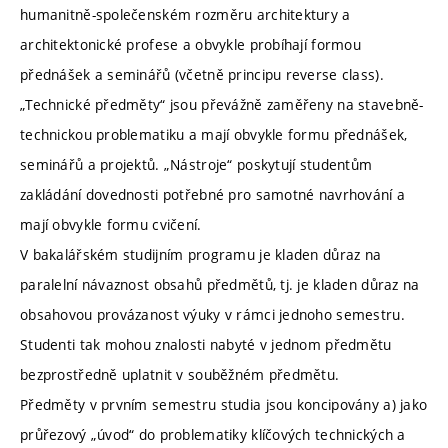
humanitně-společenském rozměru architektury a
architektonické profese a obvykle probíhají formou
přednášek a seminářů (včetně principu reverse class).
„Technické předměty“ jsou převážně zaměřeny na stavebně-
technickou problematiku a mají obvykle formu přednášek,
seminářů a projektů. „Nástroje“ poskytují studentům
zakládání dovednosti potřebné pro samotné navrhování a
mají obvykle formu cvičení.
V bakalářském studijním programu je kladen důraz na
paralelní návaznost obsahů předmětů, tj. je kladen důraz na
obsahovou provázanost výuky v rámci jednoho semestru.
Studenti tak mohou znalosti nabyté v jednom předmětu
bezprostředně uplatnit v souběžném předmětu.
Předměty v prvním semestru studia jsou koncipovány a) jako
průřezový „úvod“ do problematiky klíčových technických a