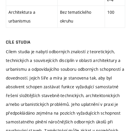
Architektura a
Bez tematického
100
urbanismus
okruhu
CÍLE STUDIA
Cílem studia je nabytí odborných znalostí z teoretických,
technických a souvisejících disciplín v oblasti architektury a
urbanismu a odpovídajícího souboru odborných schopností a
dovedností. Jejich šíře a míra je stanovena tak, aby byl
absolvent schopen zastávat funkce vyžadující samostatné
řešení složitějších stavebně-technických, architektonických
a/nebo urbanistických problémů. Jeho uplatnění v praxi je
předpokládáno zejména na pozicích vyžadujících schopnost
samostatného plnění náročnějších odborných úkolů při
navrhování staveb. Zaměstnání může získat v projekčních