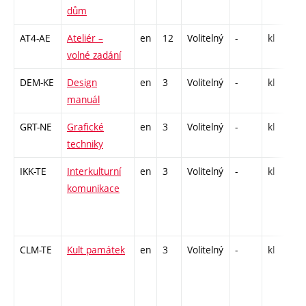
dům
AT4-AE
Ateliér –
en
12
Volitelný
-
kl
A
volné zadání
DEM-KE
Design
en
3
Volitelný
-
kl
P
manuál
S
GRT-NE
Grafické
en
3
Volitelný
-
kl
S
techniky
IKK-TE
Interkulturní
en
3
Volitelný
-
kl
S
komunikace
S
2
-
CLM-TE
Kult památek
en
3
Volitelný
-
kl
S
S
2
-