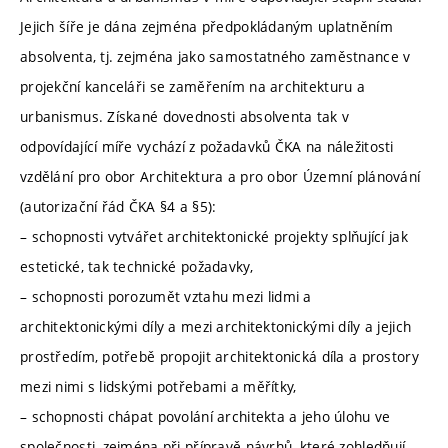
Jejich šíře je dána zejména předpokládaným uplatněním
absolventa, tj. zejména jako samostatného zaměstnance v
projekční kanceláři se zaměřením na architekturu a
urbanismus. Získané dovednosti absolventa tak v
odpovídající míře vychází z požadavků ČKA na náležitosti
vzdělání pro obor Architektura a pro obor Územní plánování
(autorizační řád ČKA §4 a §5):
– schopnosti vytvářet architektonické projekty splňující jak
estetické, tak technické požadavky,
– schopnosti porozumět vztahu mezi lidmi a
architektonickými díly a mezi architektonickými díly a jejich
prostředím, potřebě propojit architektonická díla a prostory
mezi nimi s lidskými potřebami a měřítky,
– schopnosti chápat povolání architekta a jeho úlohu ve
společnosti, zejména při přípravě návrhů, které zohledňují