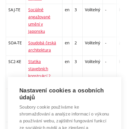
SAJ-TE
Sociálně
en
3
Volitelný
-
kl
angažované
umění v
Japonsku
SOA-TE
Soudobá česká
en
2
Volitelný
-
zá
architektura
SC2-KE
Statika
en
3
Volitelný
-
kl
stavebních
konstrukcí 2
Nastavení cookies a osobních
TVK-TE
Tvorba krajiny
en
2
Volitelný
-
zá,zk
údajů
Soubory cookie používáme ke
shromažďování a analýze informací o výkonu
a používání webu, zajištění fungování funkcí
URK-TE
Urbanistická
en
1
Volitelný
-
kl
ze sociálních médií a ke zlepšení a