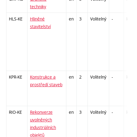
techniky
HLS-KE
Hliněné
en
3
Volitelný
-
kl
stavitelství
KPR-KE
Konstrukce a
en
2
Volitelný
-
kl
prostředí staveb
RIO-KE
Rekonverze
en
3
Volitelný
-
kl
uvolněných
industriálních
objektů