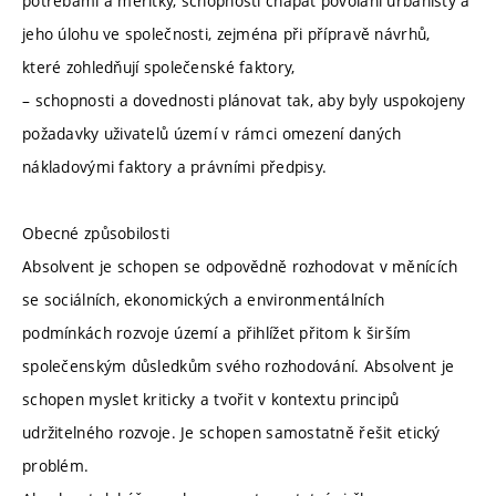
potřebami a měřítky, schopnosti chápat povolání urbanisty a
jeho úlohu ve společnosti, zejména při přípravě návrhů,
které zohledňují společenské faktory,
– schopnosti a dovednosti plánovat tak, aby byly uspokojeny
požadavky uživatelů území v rámci omezení daných
nákladovými faktory a právními předpisy.
Obecné způsobilosti
Absolvent je schopen se odpovědně rozhodovat v měnících
se sociálních, ekonomických a environmentálních
podmínkách rozvoje území a přihlížet přitom k širším
společenským důsledkům svého rozhodování. Absolvent je
schopen myslet kriticky a tvořit v kontextu principů
udržitelného rozvoje. Je schopen samostatně řešit etický
problém.