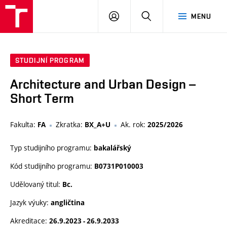
VUT
PŘIHLÁSIT
HLEDAT
MENU
SE
STUDIJNÍ PROGRAM
Architecture and Urban Design –
Short Term
Fakulta:
Zkratka:
Ak. rok:
FA
BX_A+U
2025/2026
Typ studijního programu:
bakalářský
Kód studijního programu:
B0731P010003
Udělovaný titul:
Bc.
Jazyk výuky:
angličtina
Akreditace:
26.9.2023 - 26.9.2033