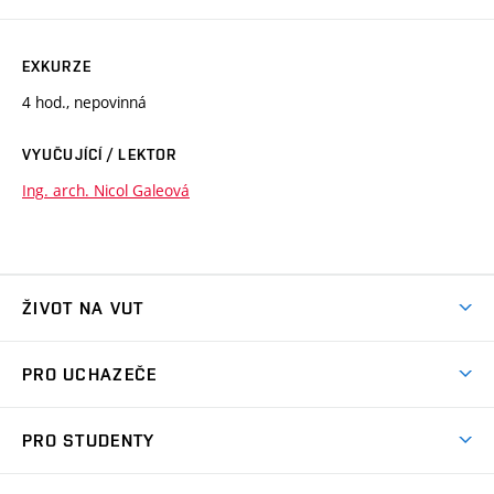
EXKURZE
4 hod., nepovinná
VYUČUJÍCÍ / LEKTOR
Ing. arch. Nicol Galeová
ŽIVOT NA VUT
Atmosféra VUT
PRO UCHAZEČE
Prostory školy
Proč na VUT
Koleje
PRO STUDENTY
Studijní programy
Stravování
Předměty
Studijní předpisy
Studium a stáže v zahraničí
Stipendia