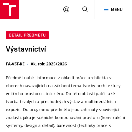
VUT
PŘIHLÁSIT
HLEDAT
MENU
SE
DETAIL PŘEDMĚTU
Výstavnictví
FA-VST-KE
Ak. rok: 2025/2026
Předmět nabízí informace z oblasti práce architekta v
oborech navazujících na základní téma tvorby architektury
vnitřního prostoru – interiéru. Do této oblasti patří také
tvorba trvalých a přechodných výstav a multimediálních
expozic. Do programu předmětu jsou zahrnuty související
znalosti, jako je scénické komponování prostoru (konstrukční
systémy, design a detail), barevnost (techniky práce s