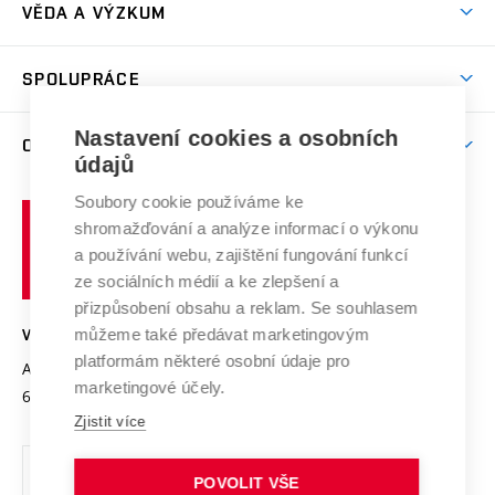
Dny otevřených dveří
VĚDA A VÝZKUM
Sport na VUT
(externí
Studijní programy
Poplatky za studium
Uznání zahraničního vzdělání
Knihovny
Aktivity pro juniory
Studentský život
odkaz)
Věda a výzkum na VUT
Harmonogram akademického roku
Zpracování osobních údajů studentů
Sociální bezpečí
SPOLUPRÁCE
Celoživotní vzdělávání
Brno
Podpora excelence
Závěrečné práce
Studium bez bariér
Zpracování osobních údajů uchazečů o studium
Firemní spolupráce
Mezinárodní vědecká rada
Nastavení cookies a osobních
O UNIVERZITĚ
Doktorské studium
Podpora podnikání
E-přihláška
údajů
Zahraniční spolupráce
Systém zajišťování kvality výzkumu
Profil univerzity
Spolupráce se školami
Soubory cookie používáme ke
Vysoké
Výzkumné infrastruktury
shromažďování a analýze informací o výkonu
Udržitelná univerzita
učení
Služby univerzity
Transfer znalostí
a používání webu, zajištění fungování funkcí
technické
Podnikavá univerzita / ContriBUTe
Mezinárodní dohody
ze sociálních médií a ke zlepšení a
Open Science
v
Bezpečná univerzita
přizpůsobení obsahu a reklam. Se souhlasem
Univerzitní sítě
Brně
Projekty
můžeme také předávat marketingovým
VYSOKÉ UČENÍ TECHNICKÉ V BRNĚ
Vyznamenání
platformám některé osobní údaje pro
Projekty ze strukturálních fondů
Antonínská 548/1
www.vut.cz
marketingové účely.
Organizační struktura
602 00 Brno
vut@vutbr.cz
Specifický výzkum
Zjistit více
Úřední deska
Ochrana osobních údajů
POVOLIT VŠE