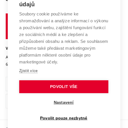
E-přihláška
údajů
Zahraniční spolupráce
Systém zajišťování kvality výzkumu
Profil univerzity
Spolupráce se školami
Soubory cookie používáme ke
Vysoké
Výzkumné infrastruktury
shromažďování a analýze informací o výkonu
Udržitelná univerzita
učení
Služby univerzity
Transfer znalostí
a používání webu, zajištění fungování funkcí
technické
Podnikavá univerzita / ContriBUTe
Mezinárodní dohody
ze sociálních médií a ke zlepšení a
Open Science
v
Bezpečná univerzita
přizpůsobení obsahu a reklam. Se souhlasem
Univerzitní sítě
Brně
Projekty
můžeme také předávat marketingovým
VYSOKÉ UČENÍ TECHNICKÉ V BRNĚ
Vyznamenání
platformám některé osobní údaje pro
Projekty ze strukturálních fondů
Antonínská 548/1
www.vut.cz
marketingové účely.
Organizační struktura
602 00 Brno
vut@vutbr.cz
Specifický výzkum
Zjistit více
Úřední deska
Ochrana osobních údajů
POVOLIT VŠE
(externí
Pracovní příležitosti
Nastavení
odkaz)
Podpora a rozvoj zaměstnanců a studujících
Povolit pouze nezbytné
Rovné příležitosti