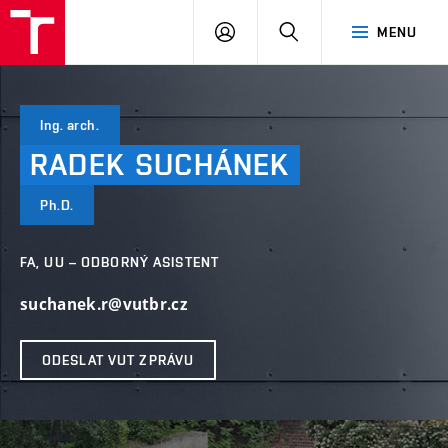
VUT
PŘIHLÁSIT
HLEDAT
MENU
SE
Ing. arch.
RADEK
SUCHÁNEK
Ph.D.
FA, UU – ODBORNÝ ASISTENT
suchanek.r@vutbr.cz
ODESLAT VUT ZPRÁVU