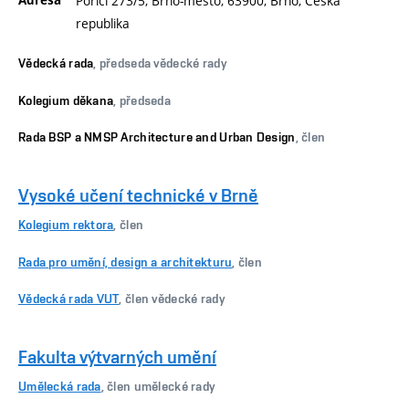
Poříčí 273/5, Brno-město, 63900, Brno, Česká
republika
Vědecká rada
, předseda vědecké rady
Kolegium děkana
, předseda
Rada BSP a NMSP Architecture and Urban Design
, člen
Vysoké učení technické v Brně
Kolegium rektora
, člen
Rada pro umění, design a architekturu
, člen
Vědecká rada VUT
, člen vědecké rady
Fakulta výtvarných umění
Umělecká rada
, člen umělecké rady