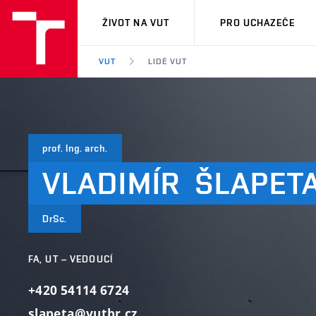
VUT
ŽIVOT NA VUT
PRO UCHAZEČE
VUT
LIDÉ VUT
prof. Ing. arch.
VLADIMÍR
ŠLAPET
DrSc.
FA, UT – VEDOUCÍ
+420 54114 6724
slapeta@vutbr.cz