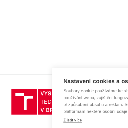
Nastavení cookies a o
Soubory cookie používáme ke sh
Vysoké
používání webu, zajištění fungová
učení
přizpůsobení obsahu a reklam.
technické
platformám některé osobní údaje
v
Brně
Zjistit více