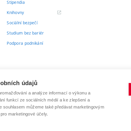
Stipendia
(externí
Knihovny
odkaz)
Sociální bezpečí
Studium bez bariér
Podpora podnikání
sobních údajů
romažďování a analýze informací o výkonu a
VYSOKÉ UČENÍ TECHNICKÉ V BRNĚ
ní funkcí ze sociálních médií a ke zlepšení a
Antonínská 548/1
www.vut.cz
 Se souhlasem můžeme také předávat marketingovým
602 00 Brno
vut@vutbr.cz
 pro marketingové účely.