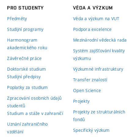
PRO STUDENTY
VĚDA A VÝZKUM
Předměty
Věda a výzkum na VUT
Studijní programy
Podpora excelence
Harmonogram
Mezinárodní vědecká rada
akademického roku
Systém zajišťování kvality
Závěrečné práce
výzkumu
Doktorské studium
Výzkumné infrastruktury
Studijní předpisy
Transfer znalostí
Poplatky za studium
Open Science
Zpracování osobních údajů
Projekty
studentů
Projekty ze strukturálních
Studium a stáže v zahraničí
fondů
Uznání zahraničního
Specifický výzkum
vzdělání