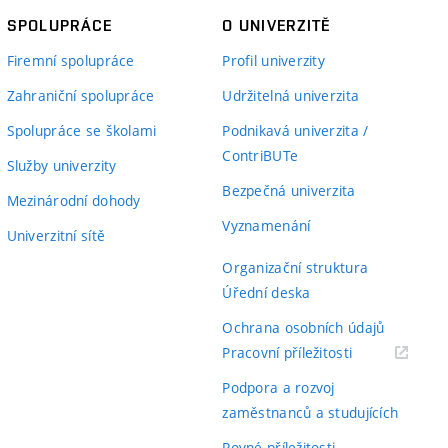
SPOLUPRÁCE
O UNIVERZITĚ
Firemní spolupráce
Profil univerzity
Zahraniční spolupráce
Udržitelná univerzita
Spolupráce se školami
Podnikavá univerzita /
ContriBUTe
Služby univerzity
Bezpečná univerzita
Mezinárodní dohody
Vyznamenání
Univerzitní sítě
Organizační struktura
Úřední deska
Ochrana osobních údajů
(externí
Pracovní příležitosti
odkaz)
Podpora a rozvoj
zaměstnanců a studujících
Rovné příležitosti