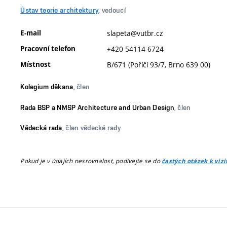
Ústav teorie architektury
, vedoucí
E-mail
slapeta@vutbr.cz
Pracovní telefon
+420 54114 6724
Místnost
B/671 (Poříčí 93/7, Brno 639 00)
Kolegium děkana
, člen
Rada BSP a NMSP Architecture and Urban Design
, člen
Vědecká rada
, člen vědecké rady
Pokud je v údajích nesrovnalost, podívejte se do
častých otázek k viz