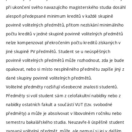
při ukončení svého navazujícího magisterského studia dosáhl
alespoň předepsané minimum kreditů v každé skupině
povinně volitelných předmětů, přitom nezískání minimálního
počtu kreditů v jedné skupině povinně volitelných předmětů
nelze kompenzovat překročením počtu kreditů získaných v
jiné skupině PV předmětů. Student se u neúspěšných
povinně volitelných předmětů může rozhodnout, zda je bude
opakovat, nebo si místo nesplněného předmětu zapíše jiný z
dané skupiny povinně volitelných předmětů.
Volitelné předměty rozšiřují všeobecné znalosti studentů.
Předměty si volí student sám z celofakultní nabídky nebo z
nabídky ostatních fakult a součástí VUT (tzv. svobodné
předměty) a může je absolvovat v libovolném ročníku nebo
semestru bakalářského studia. Neuzavře-li úspěšně student
zapsaný volitelný předmět, může, ale nemusí si jej v dalším