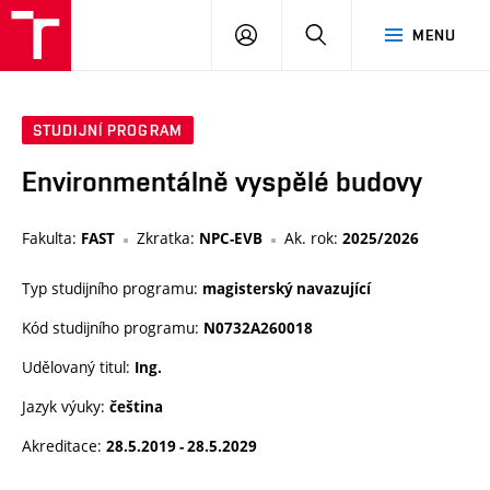
VUT
PŘIHLÁSIT
HLEDAT
MENU
SE
STUDIJNÍ PROGRAM
Environmentálně vyspělé budovy
Fakulta:
Zkratka:
Ak. rok:
FAST
NPC-EVB
2025/2026
Typ studijního programu:
magisterský navazující
Kód studijního programu:
N0732A260018
Udělovaný titul:
Ing.
Jazyk výuky:
čeština
Akreditace:
28.5.2019 - 28.5.2029