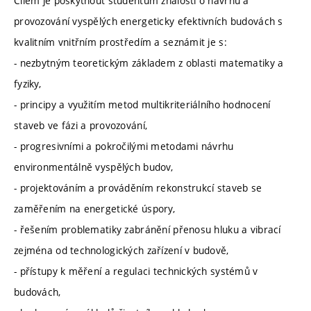
Cílem je poskytnout studentům znalosti o návrhu a
provozování vyspělých energeticky efektivních budovách s
kvalitním vnitřním prostředím a seznámit je s:
- nezbytným teoretickým základem z oblasti matematiky a
fyziky,
- principy a využitím metod multikriteriálního hodnocení
staveb ve fázi a provozování,
- progresivními a pokročilými metodami návrhu
environmentálně vyspělých budov,
- projektováním a prováděním rekonstrukcí staveb se
zaměřením na energetické úspory,
- řešením problematiky zabránění přenosu hluku a vibrací
zejména od technologických zařízení v budově,
- přístupy k měření a regulaci technických systémů v
budovách,