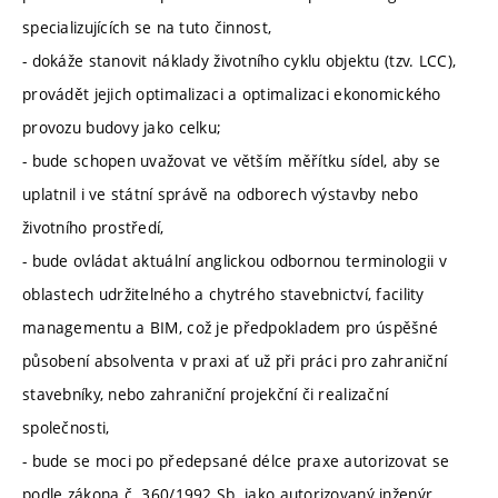
specializujících se na tuto činnost,
- dokáže stanovit náklady životního cyklu objektu (tzv. LCC),
provádět jejich optimalizaci a optimalizaci ekonomického
provozu budovy jako celku;
- bude schopen uvažovat ve větším měřítku sídel, aby se
uplatnil i ve státní správě na odborech výstavby nebo
životního prostředí,
- bude ovládat aktuální anglickou odbornou terminologii v
oblastech udržitelného a chytrého stavebnictví, facility
managementu a BIM, což je předpokladem pro úspěšné
působení absolventa v praxi ať už při práci pro zahraniční
stavebníky, nebo zahraniční projekční či realizační
společnosti,
- bude se moci po předepsané délce praxe autorizovat se
podle zákona č. 360/1992 Sb. jako autorizovaný inženýr.