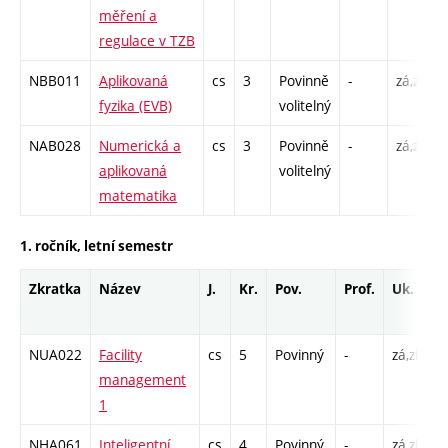
měření a
regulace v TZB
NBB011
Aplikovaná
cs
3
Povinně
-
zá,zk
fyzika (EVB)
volitelný
NAB028
Numerická a
cs
3
Povinně
-
zá,zk
aplikovaná
volitelný
matematika
1. ročník, letní semestr
Zkratka
Název
J.
Kr.
Pov.
Prof.
Uk.
H
r
NUA022
Facility
cs
5
Povinný
-
zá,zk
P
management
C
1
NHA061
Inteligentní
cs
4
Povinný
-
zá,zk
P