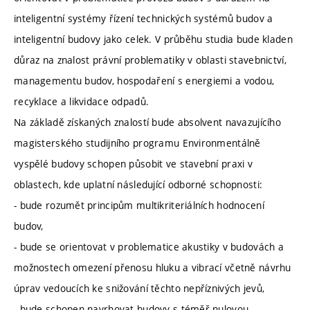
inteligentní systémy řízení technických systémů budov a
inteligentní budovy jako celek. V průběhu studia bude kladen
důraz na znalost právní problematiky v oblasti stavebnictví,
managementu budov, hospodaření s energiemi a vodou,
recyklace a likvidace odpadů.
Na základě získaných znalostí bude absolvent navazujícího
magisterského studijního programu Environmentálně
vyspělé budovy schopen působit ve stavební praxi v
oblastech, kde uplatní následující odborné schopnosti:
- bude rozumět principům multikriteriálních hodnocení
budov,
- bude se orientovat v problematice akustiky v budovách a
možnostech omezení přenosu hluku a vibrací včetně návrhu
úprav vedoucích ke snižování těchto nepříznivých jevů,
- bude schopen navrhovat budovy s téměř nulovou