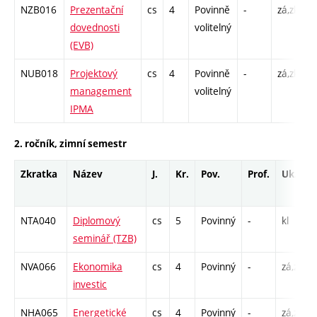
NZB016
Prezentační
cs
4
Povinně
-
zá,zk
P
dovednosti
volitelný
C
(EVB)
NUB018
Projektový
cs
4
Povinně
-
zá,zk
P
management
volitelný
C
IPMA
2. ročník, zimní semestr
Zkratka
Název
J.
Kr.
Pov.
Prof.
Uk.
NTA040
Diplomový
cs
5
Povinný
-
kl
seminář (TZB)
NVA066
Ekonomika
cs
4
Povinný
-
zá,zk
investic
NHA065
Energetické
cs
4
Povinný
-
zá,zk