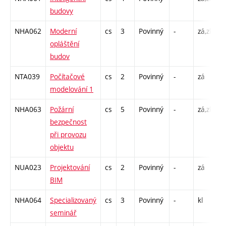
budovy
C
NHA062
Moderní
cs
3
Povinný
-
zá,zk
P
opláštění
C
budov
NTA039
Počítačové
cs
2
Povinný
-
zá
C
modelování 1
NHA063
Požární
cs
5
Povinný
-
zá,zk
P
bezpečnost
C
při provozu
objektu
NUA023
Projektování
cs
2
Povinný
-
zá
C
BIM
NHA064
Specializovaný
cs
3
Povinný
-
kl
S
seminář