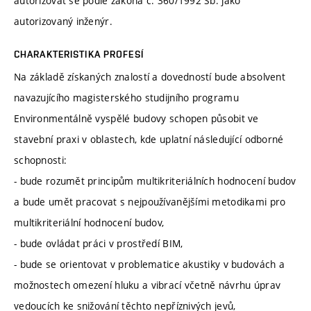
autorizovat se podle zákona č. 360/1992 Sb. jako
autorizovaný inženýr.
CHARAKTERISTIKA PROFESÍ
Na základě získaných znalostí a dovedností bude absolvent
navazujícího magisterského studijního programu
Environmentálně vyspělé budovy schopen působit ve
stavební praxi v oblastech, kde uplatní následující odborné
schopnosti:
- bude rozumět principům multikriteriálních hodnocení budov
a bude umět pracovat s nejpoužívanějšími metodikami pro
multikriteriální hodnocení budov,
- bude ovládat práci v prostředí BIM,
- bude se orientovat v problematice akustiky v budovách a
možnostech omezení hluku a vibrací včetně návrhu úprav
vedoucích ke snižování těchto nepříznivých jevů,