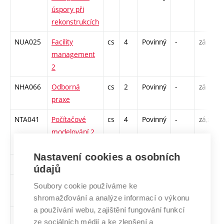
úspory při
rekonstrukcích
NUA025
Facility
cs
4
Povinný
-
zá
management
2
NHA066
Odborná
cs
2
Povinný
-
zá
praxe
NTA041
Počítačové
cs
4
Povinný
-
zá,zk
modelování 2
(TZB)
Nastavení cookies a osobních
NZA017
Právo
cs
2
Povinný
-
zá
údajů
NUA026
Smart city,
cs
3
Povinný
-
zá,zk
Soubory cookie používáme ke
region
shromažďování a analýze informací o výkonu
a používání webu, zajištění fungování funkcí
NHA067-
Specialized
en
2
Povinný
-
zá
ze sociálních médií a ke zlepšení a