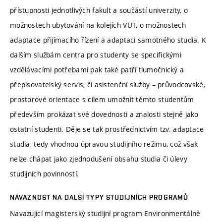
přístupnosti jednotlivých fakult a součástí univerzity, o
možnostech ubytování na kolejích VUT, o možnostech
adaptace přijímacího řízení a adaptaci samotného studia. K
dalším službám centra pro studenty se specifickými
vzdělávacími potřebami pak také patří tlumočnický a
přepisovatelský servis, či asistenční služby – průvodcovské,
prostorové orientace s cílem umožnit těmto studentům
především prokázat své dovednosti a znalosti stejně jako
ostatní studenti. Děje se tak prostřednictvím tzv. adaptace
studia, tedy vhodnou úpravou studijního režimu, což však
nelze chápat jako zjednodušení obsahu studia či úlevy
studijních povinností.
NÁVAZNOST NA DALŠÍ TYPY STUDIJNÍCH PROGRAMŮ
Navazující magisterský studijní program Environmentálně