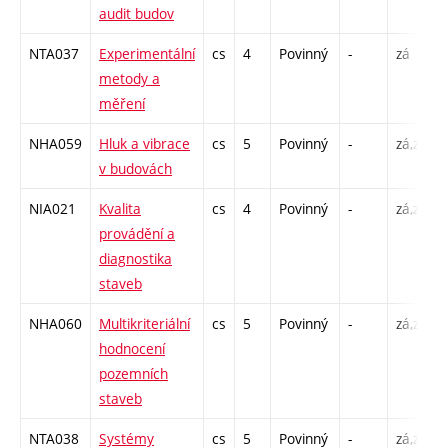
audit budov
NTA037
Experimentální
cs
4
Povinný
-
zá
metody a
měření
NHA059
Hluk a vibrace
cs
5
Povinný
-
zá,zk
v budovách
NIA021
Kvalita
cs
4
Povinný
-
zá,zk
provádění a
diagnostika
staveb
NHA060
Multikriteriální
cs
5
Povinný
-
zá,zk
hodnocení
pozemních
staveb
NTA038
Systémy
cs
5
Povinný
-
zá,zk