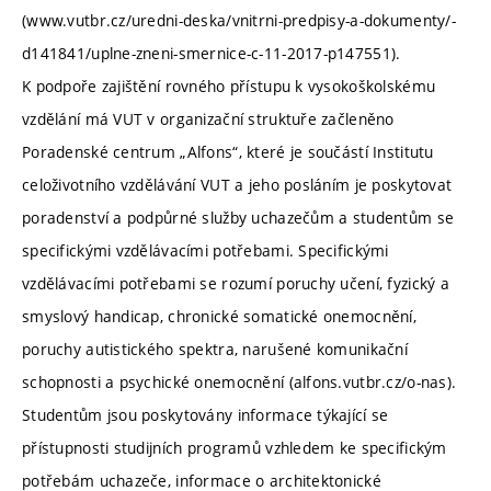
(www.vutbr.cz/uredni-deska/vnitrni-predpisy-a-dokumenty/-
d141841/uplne-zneni-smernice-c-11-2017-p147551).
K podpoře zajištění rovného přístupu k vysokoškolskému
vzdělání má VUT v organizační struktuře začleněno
Poradenské centrum „Alfons“, které je součástí Institutu
celoživotního vzdělávání VUT a jeho posláním je poskytovat
poradenství a podpůrné služby uchazečům a studentům se
specifickými vzdělávacími potřebami. Specifickými
vzdělávacími potřebami se rozumí poruchy učení, fyzický a
smyslový handicap, chronické somatické onemocnění,
poruchy autistického spektra, narušené komunikační
schopnosti a psychické onemocnění (alfons.vutbr.cz/o-nas).
Studentům jsou poskytovány informace týkající se
přístupnosti studijních programů vzhledem ke specifickým
potřebám uchazeče, informace o architektonické