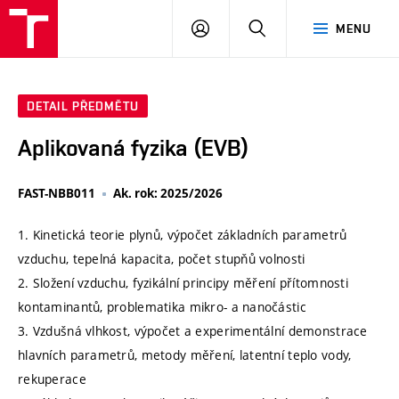
VUT
PŘIHLÁSIT
HLEDAT
MENU
SE
DETAIL PŘEDMĚTU
Aplikovaná fyzika (EVB)
FAST-NBB011
Ak. rok: 2025/2026
1. Kinetická teorie plynů, výpočet základních parametrů
vzduchu, tepelná kapacita, počet stupňů volnosti
2. Složení vzduchu, fyzikální principy měření přítomnosti
kontaminantů, problematika mikro- a nanočástic
3. Vzdušná vlhkost, výpočet a experimentální demonstrace
hlavních parametrů, metody měření, latentní teplo vody,
rekuperace