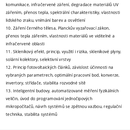
komunikace, infračervené záření, degradace materiálů UV
zářením, přenos tepla, spektrální charakteristiky, vlastnosti
lidského zraku, vnímání barev a osvětlení
10. Záření černého tělesa, Planckův vyzařovací zákon,
přenos tepla zářením, vlastnosti materiálů ve viditelné a
infračervené oblasti
11. Skleníkový efekt, princip, využití i rizika, skleníkové plyny,
solární kolektory, selektivní vrstvy
12. Princip fotovoltaických článků, závislost účinnosti na
vybraných parametrech, optimální pracovní bod, konverze,
invertory, střídače, stabilita rozvodné sítě
13. Inteligentní budovy, automatizované měření fyzikálních
veličin, úvod do programování jednočipových
mikropočítačů, návrh systémů se zpětnou vazbou, regulační
technika, stabilita systémů