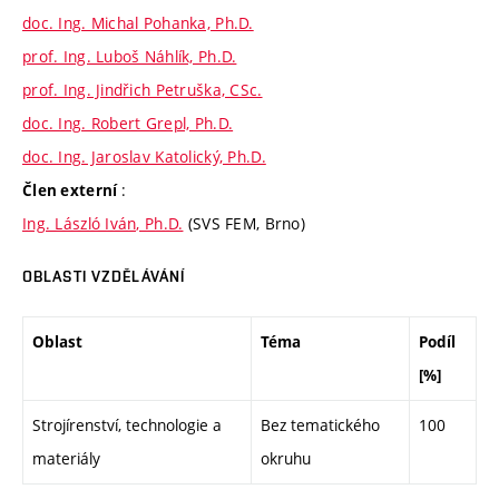
doc. Ing. Michal Pohanka, Ph.D.
prof. Ing. Luboš Náhlík, Ph.D.
prof. Ing. Jindřich Petruška, CSc.
doc. Ing. Robert Grepl, Ph.D.
doc. Ing. Jaroslav Katolický, Ph.D.
:
Člen externí
Ing. László Iván, Ph.D.
(SVS FEM, Brno)
OBLASTI VZDĚLÁVÁNÍ
Oblast
Téma
Podíl
[%]
Strojírenství, technologie a
Bez tematického
100
materiály
okruhu