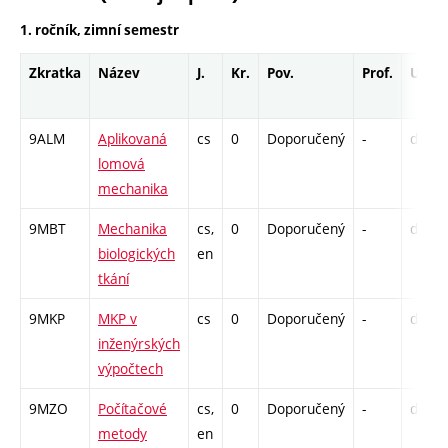
1. ročník, zimní semestr
Zkratka
Název
J.
Kr.
Pov.
Prof.
Uk.
9ALM
Aplikovaná
cs
0
Doporučený
-
drzk
lomová
mechanika
9MBT
Mechanika
cs,
0
Doporučený
-
drzk
biologických
en
tkání
9MKP
MKP v
cs
0
Doporučený
-
drzk
inženýrských
výpočtech
9MZO
Počítačové
cs,
0
Doporučený
-
drzk
metody
en