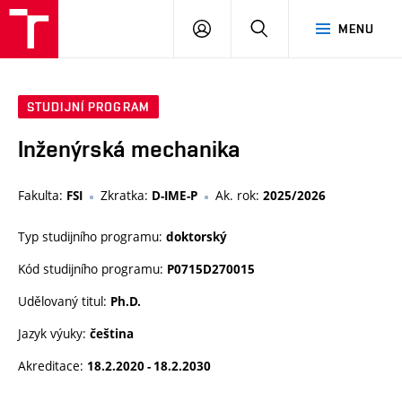
VUT
PŘIHLÁSIT
HLEDAT
MENU
SE
STUDIJNÍ PROGRAM
Inženýrská mechanika
Fakulta:
Zkratka:
Ak. rok:
FSI
D-IME-P
2025/2026
Typ studijního programu:
doktorský
Kód studijního programu:
P0715D270015
Udělovaný titul:
Ph.D.
Jazyk výuky:
čeština
Akreditace:
18.2.2020 - 18.2.2030