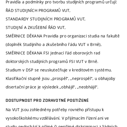
Pravidla a podmínky pro tvorbu studijních programů určují:
ŘÁD STUDIJNÍCH PROGRAMŮ VUT,
STANDARDY STUDIJNÍCH PROGRAMŮ VUT,
STUDIJNÍ A ZKUŠEBNÍ ŘÁD VUT,
SMĚRNICE DĚKANA Pravidla pro organizaci studia na fakultě
(doplněk Studijního a zkušebního řádu VUT v Brně),
SMĚRNICE DĚKANA FSI Jednací řád oborových rad
doktorských studijních programů FSI VUT v Brně.
Studium v DSP se neuskutečňuje v kreditovém systému.
Klasifikační stupně jsou „prospěl“, „neprospěl“, u obhajoby
disertační práce je výsledek „obhájil“, „neobhájil“.
DOSTUPNOST PRO ZDRAVOTNĚ POSTIŽENÉ
Na VUT jsou zohledněny potřeby rovného přístupu k
vysokoškolskému vzdělávání. V přijímacím řízení ani ve
studiu nedochází k přímé či nepřímé diskriminaci z žádných