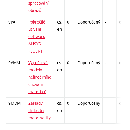
zpracování
obrazů
9PAF
Pokročilé
cs,
0
Doporučený
-
drzk
užívání
en
softwaru
ANSYS
FLUENT
9VMM
Výpočtové
cs,
0
Doporučený
-
drzk
modely
en
nelineárního
chování
materiálů
9MDM
Základy
cs,
0
Doporučený
-
drzk
diskrétní
en
matematiky