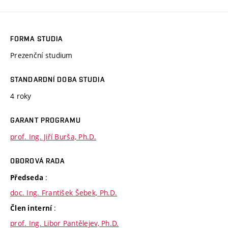
FORMA STUDIA
Prezenční studium
STANDARDNÍ DOBA STUDIA
4 roky
GARANT PROGRAMU
prof. Ing. Jiří Burša, Ph.D.
OBOROVÁ RADA
:
Předseda
doc. Ing. František Šebek, Ph.D.
:
Člen interní
prof. Ing. Libor Pantělejev, Ph.D.