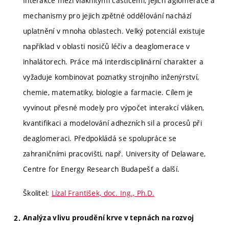
Interakce mezi vláknitými částicemi, jejich aglomerace a
mechanismy pro jejich zpětné oddělování nachází
uplatnění v mnoha oblastech. Velký potenciál existuje
například v oblasti nosičů léčiv a deaglomerace v
inhalátorech. Práce má interdisciplinární charakter a
vyžaduje kombinovat poznatky strojního inženýrství,
chemie, matematiky, biologie a farmacie. Cílem je
vyvinout přesné modely pro výpočet interakcí vláken,
kvantifikaci a modelování adhezních sil a procesů při
deaglomeraci. Předpokládá se spolupráce se
zahraničními pracovišti, např. University of Delaware,
Centre for Energy Research Budapešť a další.
Školitel:
Lízal František, doc. Ing., Ph.D.
Analýza vlivu proudění krve v tepnách na rozvoj