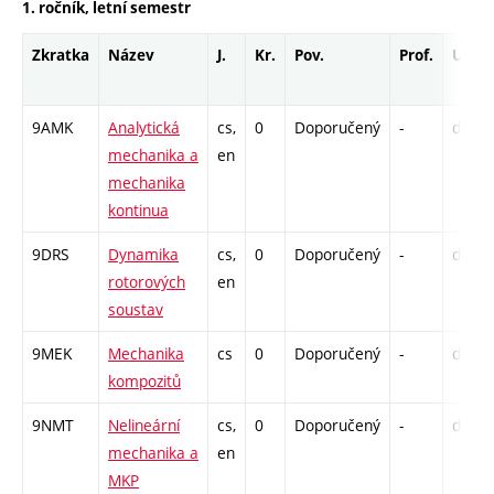
1. ročník, letní semestr
Zkratka
Název
J.
Kr.
Pov.
Prof.
Uk.
9AMK
Analytická
cs,
0
Doporučený
-
drzk
mechanika a
en
mechanika
kontinua
9DRS
Dynamika
cs,
0
Doporučený
-
drzk
rotorových
en
soustav
9MEK
Mechanika
cs
0
Doporučený
-
drzk
kompozitů
9NMT
Nelineární
cs,
0
Doporučený
-
drzk
mechanika a
en
MKP