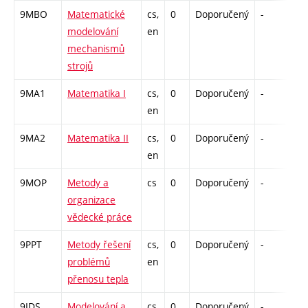
9MBO
Matematické
cs,
0
Doporučený
-
drz
modelování
en
mechanismů
strojů
9MA1
Matematika I
cs,
0
Doporučený
-
drz
en
9MA2
Matematika II
cs,
0
Doporučený
-
drz
en
9MOP
Metody a
cs
0
Doporučený
-
drz
organizace
vědecké práce
9PPT
Metody řešení
cs,
0
Doporučený
-
drz
problémů
en
přenosu tepla
9IDS
Modelování a
cs,
0
Doporučený
-
drz