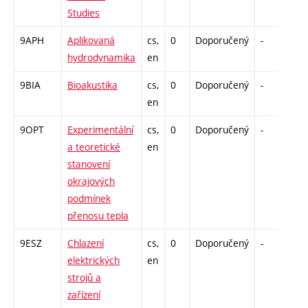
Studies
9APH
Aplikovaná
cs,
0
Doporučený
-
drz
hydrodynamika
en
9BIA
Bioakustika
cs,
0
Doporučený
-
drz
en
9OPT
Experimentální
cs,
0
Doporučený
-
drz
a teoretické
en
stanovení
okrajových
podmínek
přenosu tepla
9ESZ
Chlazení
cs,
0
Doporučený
-
drz
elektrických
en
strojů a
zařízení