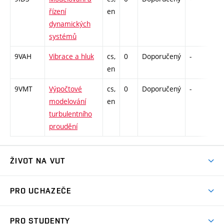
řízení
en
dynamických
systémů
9VAH
Vibrace a hluk
cs,
0
Doporučený
-
drz
en
9VMT
Výpočtové
cs,
0
Doporučený
-
drz
modelování
en
turbulentního
proudění
ŽIVOT NA VUT
Atmosféra VUT
PRO UCHAZEČE
Prostory školy
Proč na VUT
Koleje
PRO STUDENTY