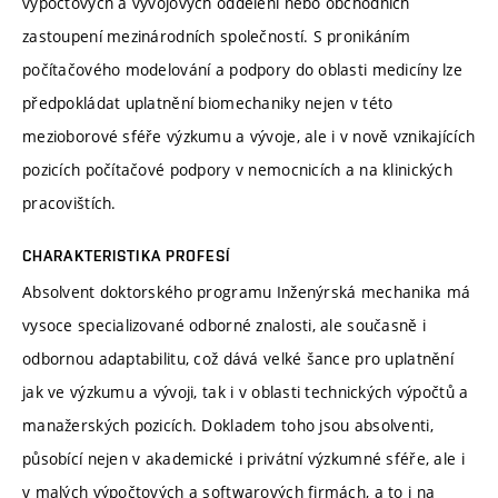
výpočtových a vývojových oddělení nebo obchodních
zastoupení mezinárodních společností. S pronikáním
počítačového modelování a podpory do oblasti medicíny lze
předpokládat uplatnění biomechaniky nejen v této
mezioborové sféře výzkumu a vývoje, ale i v nově vznikajících
pozicích počítačové podpory v nemocnicích a na klinických
pracovištích.
CHARAKTERISTIKA PROFESÍ
Absolvent doktorského programu Inženýrská mechanika má
vysoce specializované odborné znalosti, ale současně i
odbornou adaptabilitu, což dává velké šance pro uplatnění
jak ve výzkumu a vývoji, tak i v oblasti technických výpočtů a
manažerských pozicích. Dokladem toho jsou absolventi,
působící nejen v akademické i privátní výzkumné sféře, ale i
v malých výpočtových a softwarových firmách, a to i na