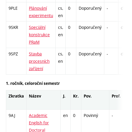
9PLE
Plánování
cs,
0
Doporučený
-
drzk
experimentu
en
9SKR
Speciální
cs,
0
Doporučený
-
drzk
konstrukce
en
PRaM
9SPZ
Stavba
cs,
0
Doporučený
-
drzk
procesních
en
zařízení
1. ročník, celoroční semestr
Zkratka
Název
J.
Kr.
Pov.
Prof.
Uk
9AJ
Academic
en
0
Povinný
-
drz
English for
Doctoral