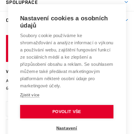
SPOLUPRÁCE
Celoživotní vzdělávání
Brno
Podpora excelence
Závěrečné práce
Studium bez bariér
Zpracování osobních údajů uchazečů o studium
Firemní spolupráce
Mezinárodní vědecká rada
Nastavení cookies a osobních
O UNIVERZITĚ
Doktorské studium
Podpora podnikání
E-přihláška
údajů
Zahraniční spolupráce
Systém zajišťování kvality výzkumu
Profil univerzity
Spolupráce se školami
Soubory cookie používáme ke
Vysoké
Výzkumné infrastruktury
shromažďování a analýze informací o výkonu
Udržitelná univerzita
učení
Služby univerzity
Transfer znalostí
a používání webu, zajištění fungování funkcí
technické
Podnikavá univerzita / ContriBUTe
Mezinárodní dohody
ze sociálních médií a ke zlepšení a
Open Science
v
Bezpečná univerzita
přizpůsobení obsahu a reklam. Se souhlasem
Univerzitní sítě
Brně
Projekty
můžeme také předávat marketingovým
VYSOKÉ UČENÍ TECHNICKÉ V BRNĚ
Vyznamenání
platformám některé osobní údaje pro
Projekty ze strukturálních fondů
Antonínská 548/1
www.vut.cz
marketingové účely.
Organizační struktura
602 00 Brno
vut@vutbr.cz
Specifický výzkum
Zjistit více
Úřední deska
Ochrana osobních údajů
POVOLIT VŠE
(externí
Pracovní příležitosti
Nastavení
odkaz)