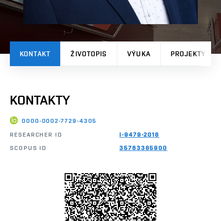
KONTAKT
ŽIVOTOPIS
VÝUKA
PROJEKTY
KONTAKTY
0000-0002-7729-4305
RESEARCHER ID
I-9479-2016
SCOPUS ID
35783365900