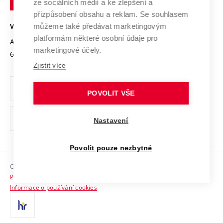
Mezinárodní dohody
ze sociálních médií a ke zlepšení a
Open Science
v
Bezpečná univerzita
přizpůsobení obsahu a reklam. Se souhlasem
Univerzitní sítě
Brně
Projekty
můžeme také předávat marketingovým
VYSOKÉ UČENÍ TECHNICKÉ V BRNĚ
Vyznamenání
platformám některé osobní údaje pro
Projekty ze strukturálních fondů
Antonínská 548/1
www.vut.cz
marketingové účely.
Organizační struktura
602 00 Brno
vut@vutbr.cz
Specifický výzkum
Zjistit více
Úřední deska
Ochrana osobních údajů
POVOLIT VŠE
(externí
Pracovní příležitosti
Nastavení
odkaz)
Podpora a rozvoj zaměstnanců a studujících
Povolit pouze nezbytné
Rovné příležitosti
Copyright © 2026 VUT
Sociální bezpečí
Prohlášení o přístupnosti
HR Award
Informace o používání cookies
Kontakty