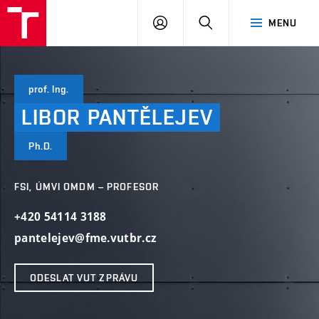
VUT
PŘIHLÁSIT
HLEDAT
MENU
SE
prof. Ing.
LIBOR
PANTĚLEJEV
Ph.D.
FSI, ÚMVI OMDM – PROFESOR
+420 54114 3188
pantelejev@fme.vutbr.cz
ODESLAT VUT ZPRÁVU