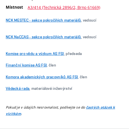
Místnost
A3/414 (Technická 2896/2, Brno 61669)
NCK MESTEC - sekce pokročilých materiálů
, vedoucí
NCK NaCCAS - sekce pokročilých materiálů
, vedoucí
Komise pro vědu a výzkum AS FSI
, předseda
Finanční komise AS FSI
, člen
Komora akademických pracovníků AS FSI
, člen
Vědecká rada
, materiálové inženýrství
Pokud je v údajích nesrovnalost, podívejte se do
častých otázek k
.
vizitkám