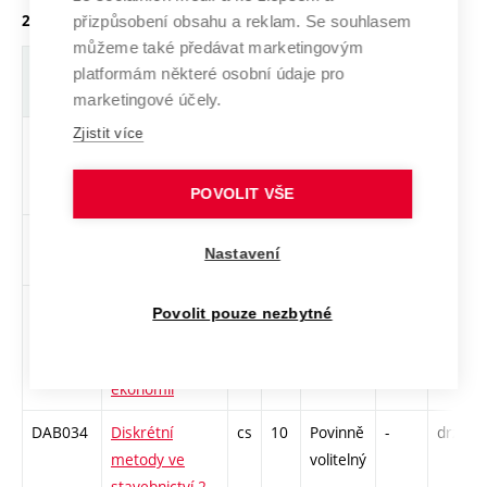
2. ročník, zimní semestr
přizpůsobení obsahu a reklam. Se souhlasem
můžeme také předávat marketingovým
Zkratka
Název
J.
Kr.
Pov.
Prof.
Uk.
platformám některé osobní údaje pro
marketingové účely.
Zjistit více
DHA070
Doktorský
cs
8
Povinný
-
zá
seminář 2
(PST)
POVOLIT VŠE
DAB032
Analýza
cs
10
Povinně
-
drzk
Nastavení
časových řad
volitelný
DAB033
Aplikace
cs
10
Povinně
-
drzk
Povolit pouze nezbytné
matematických
volitelný
metod v
ekonomii
DAB034
Diskrétní
cs
10
Povinně
-
drzk
metody ve
volitelný
stavebnictví 2