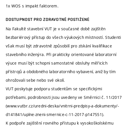
1x WOS s impakt faktorem.
DOSTUPNOST PRO ZDRAVOTNĚ POSTIŽENÉ
Na Fakultě stavební VUT je v současné době zajištěn
bezbariérový přístup do všech výukových místností. Studenti
však musí být zdravotně způsobilí pro získání kvalifikace
stavebního inženýra. Při prakticky orientované laboratorní
výuce musí být schopni samostatné obsluhy měřicích
přístrojů a obdobného laboratorního vybavení, aniž by tím
ohrožovali sebe nebo své okolí.
VUT poskytuje podporu studentům se specifickými
potřebami, podrobnosti jsou uvedeny ve Směrnici č. 11/2017
(www.vutbr.cz/uredni-deska/vnitrni-predpisy-a-dokumenty/-
d141841/uplne-zneni-smernice-c-11-2017-p147551).
K podpoře zajištění rovného přístupu k vysokoškolskému