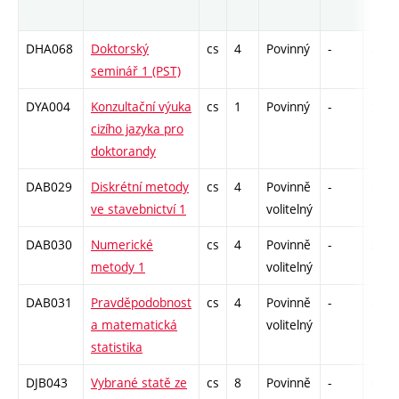
DHA068
Doktorský
cs
4
Povinný
-
zá
seminář 1 (PST)
DYA004
Konzultační výuka
cs
1
Povinný
-
zá
cizího jazyka pro
doktorandy
DAB029
Diskrétní metody
cs
4
Povinně
-
zá
ve stavebnictví 1
volitelný
DAB030
Numerické
cs
4
Povinně
-
zá
metody 1
volitelný
DAB031
Pravděpodobnost
cs
4
Povinně
-
zá
a matematická
volitelný
statistika
DJB043
Vybrané statě ze
cs
8
Povinně
-
drzk