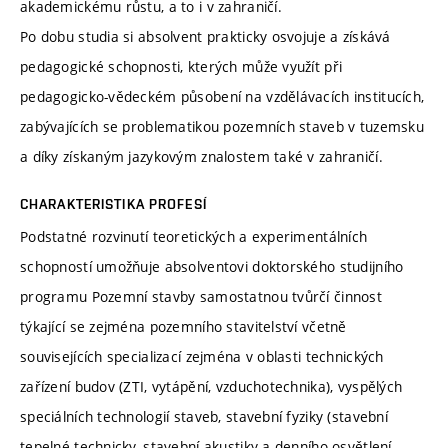
akademickému růstu, a to i v zahraničí.
Po dobu studia si absolvent prakticky osvojuje a získává
pedagogické schopnosti, kterých může využít při
pedagogicko-vědeckém působení na vzdělávacích institucích,
zabývajících se problematikou pozemních staveb v tuzemsku
a díky získaným jazykovým znalostem také v zahraničí.
CHARAKTERISTIKA PROFESÍ
Podstatné rozvinutí teoretických a experimentálních
schopností umožňuje absolventovi doktorského studijního
programu Pozemní stavby samostatnou tvůrčí činnost
týkající se zejména pozemního stavitelství včetně
souvisejících specializací zejména v oblasti technických
zařízení budov (ZTI, vytápění, vzduchotechnika), vyspělých
speciálních technologií staveb, stavební fyziky (stavební
tepelné technicky, stavební akustiky a denního osvětlení