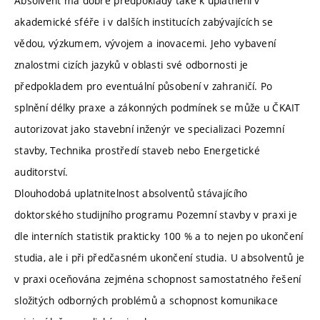
Absolvent má dobré předpoklady také k uplatnění v
akademické sféře i v dalších institucích zabývajících se
vědou, výzkumem, vývojem a inovacemi. Jeho vybavení
znalostmi cizích jazyků v oblasti své odbornosti je
předpokladem pro eventuální působení v zahraničí. Po
splnění délky praxe a zákonných podmínek se může u ČKAIT
autorizovat jako stavební inženýr ve specializaci Pozemní
stavby, Technika prostředí staveb nebo Energetické
auditorství.
Dlouhodobá uplatnitelnost absolventů stávajícího
doktorského studijního programu Pozemní stavby v praxi je
dle interních statistik prakticky 100 % a to nejen po ukončení
studia, ale i při předčasném ukončení studia. U absolventů je
v praxi oceňována zejména schopnost samostatného řešení
složitých odborných problémů a schopnost komunikace