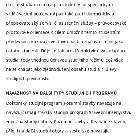
dalším službám centra pro studenty se specifickými
vzdělávacími potřebami pak také patří tlumočnický a
přepisovatelský servis, či asistenční služby – průvodcovské,
prostorové orientace s cílem umožnit těmto studentům
především prokázat své dovednosti a znalosti stejně jako
ostatní studenti. Děje se tak prostřednictvím tzv. adaptace
studia, tedy vhodnou úpravou studijního režimu, což však
nelze chápat jako zjednodušení obsahu studia či úlevy
studijních povinností.
NÁVAZNOST NA DALŠÍ TYPY STUDIJNÍCH PROGRAMŮ
Doktorský studijní program Pozemní stavby navazuje na
navazující magisterský studijní program Stavební inženýrství,
zejm. na studijní obory Pozemní stavby a Realizace staveb,
příp. i na další studijní obory a sesterské navazující