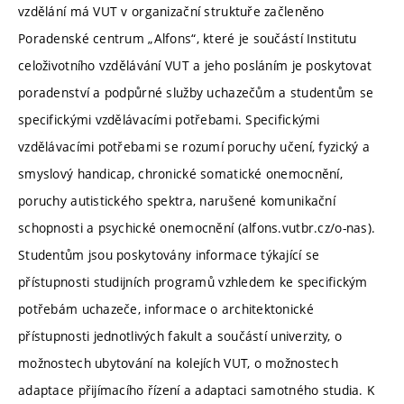
vzdělání má VUT v organizační struktuře začleněno
Poradenské centrum „Alfons“, které je součástí Institutu
celoživotního vzdělávání VUT a jeho posláním je poskytovat
poradenství a podpůrné služby uchazečům a studentům se
specifickými vzdělávacími potřebami. Specifickými
vzdělávacími potřebami se rozumí poruchy učení, fyzický a
smyslový handicap, chronické somatické onemocnění,
poruchy autistického spektra, narušené komunikační
schopnosti a psychické onemocnění (alfons.vutbr.cz/o-nas).
Studentům jsou poskytovány informace týkající se
přístupnosti studijních programů vzhledem ke specifickým
potřebám uchazeče, informace o architektonické
přístupnosti jednotlivých fakult a součástí univerzity, o
možnostech ubytování na kolejích VUT, o možnostech
adaptace přijímacího řízení a adaptaci samotného studia. K