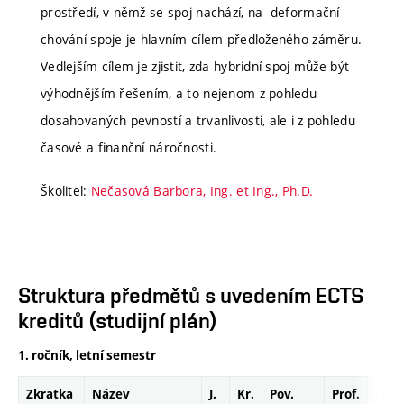
prostředí, v němž se spoj nachází, na deformační
chování spoje je hlavním cílem předloženého záměru.
Vedlejším cílem je zjistit, zda hybridní spoj může být
výhodnějším řešením, a to nejenom z pohledu
dosahovaných pevností a trvanlivosti, ale i z pohledu
časové a finanční náročnosti.
Školitel:
Nečasová Barbora, Ing. et Ing., Ph.D.
Struktura předmětů s uvedením ECTS
kreditů (studijní plán)
1. ročník, letní semestr
Zkratka
Název
J.
Kr.
Pov.
Prof.
Uk.