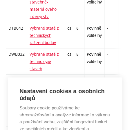
stavebně-
volitelný
materiálového
inženýrství
DTB042
Vybrané statě z
cs
8
Povinně
-
drzk
technických
volitelný
zařízení budov
DWB032
Vybrané statě z
cs
8
Povinně
-
drzk
technologie
volitelný
staveb
DHB069
Vybrané statě z
cs
8
Povinně
-
drzk
teorie konstrukcí
volitelný
Nastavení cookies a osobních
pozemních
údajů
staveb
Soubory cookie používáme ke
DBB013
Vybrané statě ze
cs
8
Povinně
-
drzk
shromažďování a analýze informací o výkonu
stavební fyziky
volitelný
a používání webu, zajištění fungování funkcí
ze sociálních médií a ke zlepšení a