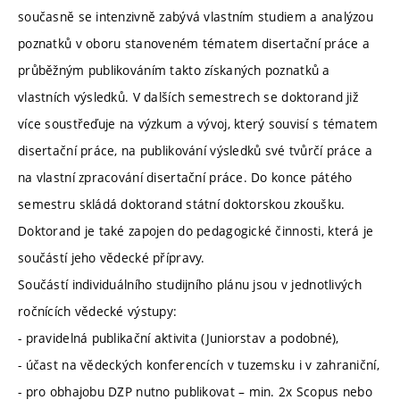
současně se intenzivně zabývá vlastním studiem a analýzou
poznatků v oboru stanoveném tématem disertační práce a
průběžným publikováním takto získaných poznatků a
vlastních výsledků. V dalších semestrech se doktorand již
více soustřeďuje na výzkum a vývoj, který souvisí s tématem
disertační práce, na publikování výsledků své tvůrčí práce a
na vlastní zpracování disertační práce. Do konce pátého
semestru skládá doktorand státní doktorskou zkoušku.
Doktorand je také zapojen do pedagogické činnosti, která je
součástí jeho vědecké přípravy.
Součástí individuálního studijního plánu jsou v jednotlivých
ročnících vědecké výstupy:
- pravidelná publikační aktivita (Juniorstav a podobné),
- účast na vědeckých konferencích v tuzemsku i v zahraniční,
- pro obhajobu DZP nutno publikovat – min. 2x Scopus nebo