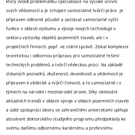
který zvládl problematiku specializace na vysoké úrovni
svých vědomostí a je schopen samostatné tvůrčí práce. Je
připraven odborně působit a zastávat samostatné vyšší
funkce v oblasti výzkumu a vývoje nových technologií v
sektoru výstavby objektů pozemních staveb, ale i v
projekčních firmách, popř. ve státní správě. Získal komplexní
teoretickou i odbornou průpravu pro samostatné řešení
technických problémů a tvůrčí vědeckou práci. Na základě
získaných poznatků, zkušeností, dovedností a vědomostí je
připraven k vědecké a tvůrčí činnosti, a to samostatně i v
týmech na národní i mezinárodní úrovni. Díky sledování
aktuálních trendů v oblasti vývoje v oblasti pozemních staveb
a úzké spolupráci oboru se zahraničními univerzitami splňuje
absolvent doktorského studijního programu předpoklady ke
svému dalšímu odbornému kariérnímu a profesnímu