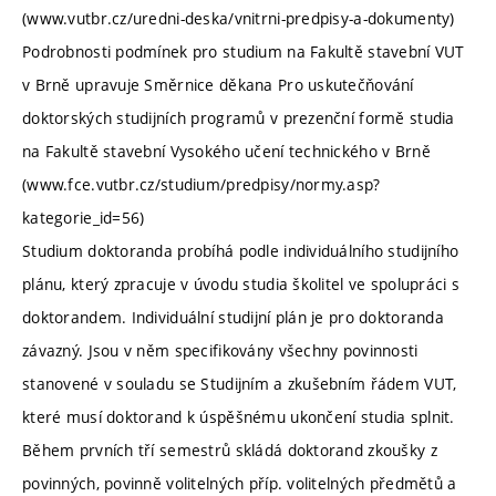
(www.vutbr.cz/uredni-deska/vnitrni-predpisy-a-dokumenty)
Podrobnosti podmínek pro studium na Fakultě stavební VUT
v Brně upravuje Směrnice děkana Pro uskutečňování
doktorských studijních programů v prezenční formě studia
na Fakultě stavební Vysokého učení technického v Brně
(www.fce.vutbr.cz/studium/predpisy/normy.asp?
kategorie_id=56)
Studium doktoranda probíhá podle individuálního studijního
plánu, který zpracuje v úvodu studia školitel ve spolupráci s
doktorandem. Individuální studijní plán je pro doktoranda
závazný. Jsou v něm specifikovány všechny povinnosti
stanovené v souladu se Studijním a zkušebním řádem VUT,
které musí doktorand k úspěšnému ukončení studia splnit.
Během prvních tří semestrů skládá doktorand zkoušky z
povinných, povinně volitelných příp. volitelných předmětů a