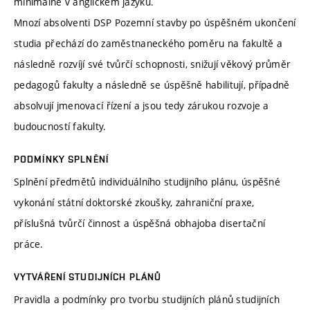
minimálně v anglickém jazyku.
Mnozí absolventi DSP Pozemní stavby po úspěšném ukončení
studia přechází do zaměstnaneckého poměru na fakultě a
následně rozvíjí své tvůrčí schopnosti, snižují věkový průměr
pedagogů fakulty a následně se úspěšně habilitují, případně
absolvují jmenovací řízení a jsou tedy zárukou rozvoje a
budoucností fakulty.
PODMÍNKY SPLNĚNÍ
Splnění předmětů individuálního studijního plánu, úspěšné
vykonání státní doktorské zkoušky, zahraniční praxe,
příslušná tvůrčí činnost a úspěšná obhajoba disertační
práce.
VYTVÁŘENÍ STUDIJNÍCH PLÁNŮ
Pravidla a podmínky pro tvorbu studijních plánů studijních