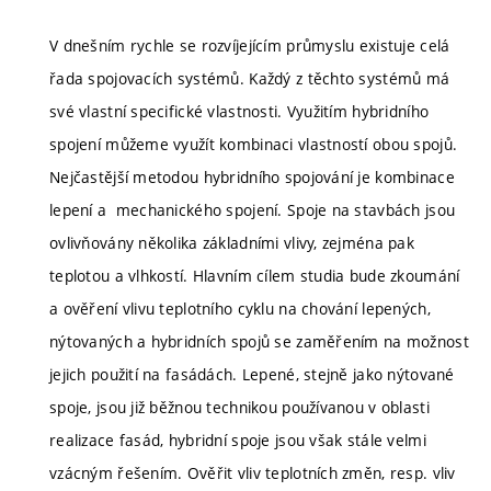
V dnešním rychle se rozvíjejícím průmyslu existuje celá
řada spojovacích systémů. Každý z těchto systémů má
své vlastní specifické vlastnosti. Využitím hybridního
spojení můžeme využít kombinaci vlastností obou spojů.
Nejčastější metodou hybridního spojování je kombinace
lepení a mechanického spojení. Spoje na stavbách jsou
ovlivňovány několika základními vlivy, zejména pak
teplotou a vlhkostí. Hlavním cílem studia bude zkoumání
a ověření vlivu teplotního cyklu na chování lepených,
nýtovaných a hybridních spojů se zaměřením na možnost
jejich použití na fasádách. Lepené, stejně jako nýtované
spoje, jsou již běžnou technikou používanou v oblasti
realizace fasád, hybridní spoje jsou však stále velmi
vzácným řešením. Ověřit vliv teplotních změn, resp. vliv