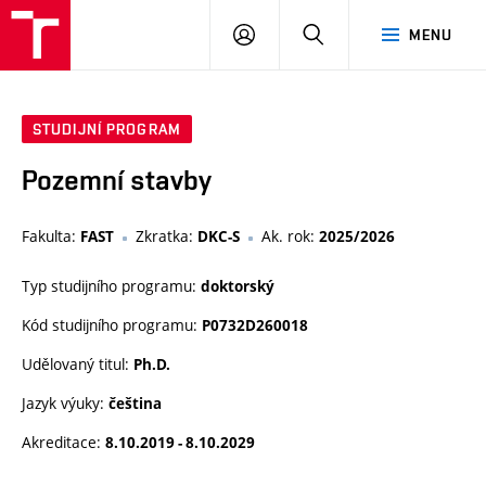
VUT
PŘIHLÁSIT
HLEDAT
MENU
SE
STUDIJNÍ PROGRAM
Pozemní stavby
Fakulta:
Zkratka:
Ak. rok:
FAST
DKC-S
2025/2026
Typ studijního programu:
doktorský
Kód studijního programu:
P0732D260018
Udělovaný titul:
Ph.D.
Jazyk výuky:
čeština
Akreditace:
8.10.2019 - 8.10.2029