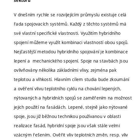
sektoru
V dnešním rychle se rozvíjejícím průmyslu existuje celá
řada spojovacích systémů. Každý z těchto systémů má
své vlastní specifické vlastnosti. Využitím hybridního
spojení můžeme využít kombinaci vlastností obou spojů.
Nejčastější metodou hybridního spojování je kombinace
lepení a mechanického spojení. Spoje na stavbách jsou
ovlivňovány několika základními vlivy, zejména pak
teplotou a vlhkostí. Hlavním cílem studia bude zkoumání
a ověření vlivu teplotního cyklu na chování lepených,
nýtovaných a hybridních spojů se zaměřením na možnost
jejich použití na fasádách. Lepené, stejně jako nýtované
spoje, jsou již běžnou technikou používanou v oblasti
realizace fasád, hybridní spoje jsou však stále velmi
vzácným řešením. Ověřit vliv teplotních změn, resp. vliv