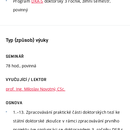
Program
DKA-S
doktorský 3 ročník, zimní semestr,
povinný
Typ (způsob) výuky
SEMINÁŘ
78 hod., povinná
VYUČUJÍCÍ / LEKTOR
prof. Ing. Miloslav Novotný, CSc.
OSNOVA
1.–13. Zpracovávání praktické části doktorských tezí ke
státní doktorské zkoušce v rámci zpracovávání prvního
projektu (ve spolupráci se doktorandem 3. ročníku DSP s