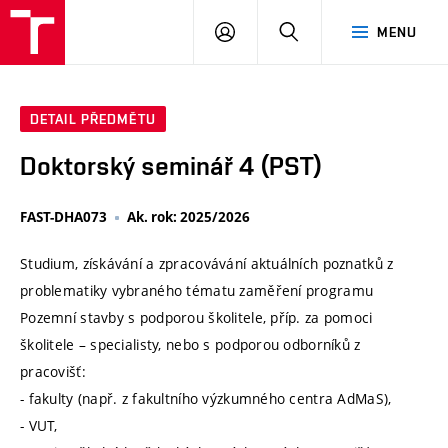
VUT
PŘIHLÁSIT
HLEDAT
MENU
SE
DETAIL PŘEDMĚTU
Doktorský seminář 4 (PST)
FAST-DHA073
Ak. rok: 2025/2026
Studium, získávání a zpracovávání aktuálních poznatků z
problematiky vybraného tématu zaměření programu
Pozemní stavby s podporou školitele, příp. za pomoci
školitele – specialisty, nebo s podporou odborníků z
pracovišť:
- fakulty (např. z fakultního výzkumného centra AdMaS),
- VUT,