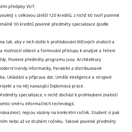
ními předpisy VUT.
ouletý s celkovou zátěží 120 kreditů, z nichž 60 tvoří povinné
imálně 30 kreditů povinné předměty specializace (podle
 tak, aby v nich došlo k prohlubování klíčových znalostí a
 a možností oblasti a formování přístupu k analýze a řešení
dy. Povinné předměty programu jsou: Architektury
derní trendy informatiky, Paralelní a distribuované
ka, Ukládání a příprava dat, Umělá inteligence a strojové
rojekt a na něj navazující Diplomová práce.
edměty specializace, v nichž dochází k prohloubení znalostí
tomto směru informačních technologií.
návaznost, nejsou vázány na konkrétní ročník. Student si pak
prvním nebo až ve druhém ročníku. Takové povinné předměty