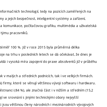
 informačních technologií, tedy na pozicích zaměřených na
y a jejich bezpečnost, inteligentní systémy a zařízení,
 a komunikace, počítačovou grafiku, multimédia a uživatelská
í týmu pracovníků.
ě téměř 100 %. Již v roce 2015 byla průměrná délka
e na trhu v posledních letech se dá očekávat, že dnes je
ídá i vysoká míra zapojení do praxe absolventů již v průběhu
k v malých a středních podnicích, tak i ve velkých firmách.
 firmy, které se věnují většinou vývoji softwaru i hardwaru.
stnanci (84 %), ale značná část i v nižším a středním (15,2
í ve srovnání s jinými technickými obory nejvyšší
jsou většinou členy národních i mezinárodních vývojových