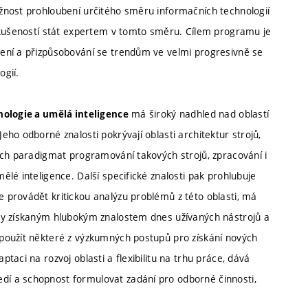
žnost prohloubení určitého směru informačních technologií
 zkušeností stát expertem v tomto směru. Cílem programu je
ení a přizpůsobování se trendům ve velmi progresivně se
ogií.
má široký nadhled nad oblastí
nologie a umělá inteligence
ho odborné znalosti pokrývají oblasti architektur strojů,
ých paradigmat programování takových strojů, zpracování i
lé inteligence. Další specifické znalosti pak prohlubuje
 provádět kritickou analýzu problémů z této oblasti, má
ky získaným hlubokým znalostem dnes užívaných nástrojů a
použít některé z výzkumných postupů pro získání nových
aci na rozvoj oblasti a flexibilitu na trhu práce, dává
í a schopnost formulovat zadání pro odborné činnosti,