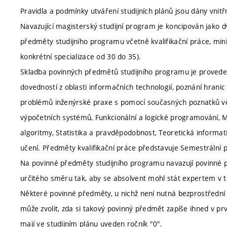
Pravidla a podmínky utváření studijních plánů jsou dány vnitř
Navazující magisterský studijní program je koncipován jako dv
předměty studijního programu včetně kvalifikační práce, min
konkrétní specializace od 30 do 35).
Skladba povinných předmětů studijního programu je provedena
dovedností z oblasti informačních technologií, poznání hranic
problémů inženýrské praxe s pomocí současných poznatků vě
výpočetních systémů, Funkcionální a logické programování, Mo
algoritmy, Statistika a pravděpodobnost, Teoretická informati
učení. Předměty kvalifikační práce představuje Semestrální p
Na povinné předměty studijního programu navazují povinné př
určitého směru tak, aby se absolvent mohl stát expertem v 
Některé povinné předměty, u nichž není nutná bezprostřední 
může zvolit, zda si takový povinný předmět zapíše ihned v 
mají ve studijním plánu uveden ročník "0".