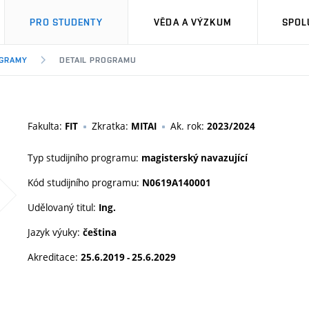
PRO STUDENTY
VĚDA A VÝZKUM
SPOL
OGRAMY
DETAIL PROGRAMU
Fakulta:
Zkratka:
Ak. rok:
FIT
MITAI
2023/2024
Typ studijního programu:
magisterský navazující
Kód studijního programu:
N0619A140001
Udělovaný titul:
Ing.
Jazyk výuky:
čeština
Akreditace:
25.6.2019 - 25.6.2029