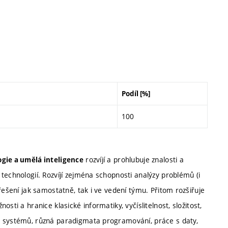
Podíl [%]
100
rozvíjí a prohlubuje znalosti a
gie a umělá inteligence
technologií. Rozvíjí zejména schopnosti analýzy problémů (i
řešení jak samostatně, tak i ve vedení týmu. Přitom rozšiřuje
sti a hranice klasické informatiky, vyčíslitelnost, složitost,
h systémů, různá paradigmata programování, práce s daty,