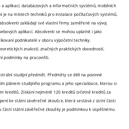
mů a aplikací, databázových a informačních systémů, mobilních
ní je na místech techniků pro instalace počítačových systémů,
absolventi zakládají své vlastní firmy zaměřené na vývoj
ebových aplikací. Absolventi se mohou uplatnit i jako
fikovaní podnikatelé v oboru výpočetní techniky.
eoretických znalostí, značných praktických dovedností,
ní podmínky na pracovišti.
rální studijní předmět. Předměty se dělí na povinné
ím plánem studijního programu a jeho specializace, kterou si
em kreditů. Získání nejméně 120 kreditů (včetně kreditů za
ní ke státní závěrečné zkoušce, která sestává z ústní části
u částí státní závěřečné zkoušky je podmínkou k úspěšnému