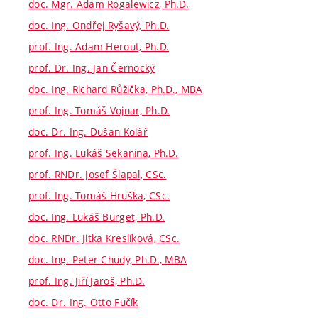
doc. Mgr. Adam Rogalewicz, Ph.D.
doc. Ing. Ondřej Ryšavý, Ph.D.
prof. Ing. Adam Herout, Ph.D.
prof. Dr. Ing. Jan Černocký
doc. Ing. Richard Růžička, Ph.D., MBA
prof. Ing. Tomáš Vojnar, Ph.D.
doc. Dr. Ing. Dušan Kolář
prof. Ing. Lukáš Sekanina, Ph.D.
prof. RNDr. Josef Šlapal, CSc.
prof. Ing. Tomáš Hruška, CSc.
doc. Ing. Lukáš Burget, Ph.D.
doc. RNDr. Jitka Kreslíková, CSc.
doc. Ing. Peter Chudý, Ph.D., MBA
prof. Ing. Jiří Jaroš, Ph.D.
doc. Dr. Ing. Otto Fučík