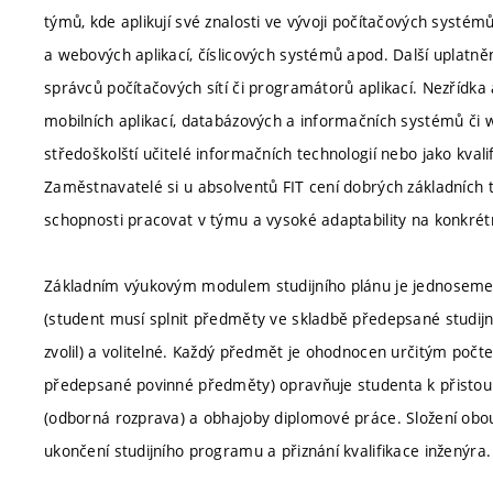
týmů, kde aplikují své znalosti ve vývoji počítačových systé
a webových aplikací, číslicových systémů apod. Další uplatně
správců počítačových sítí či programátorů aplikací. Nezřídka 
mobilních aplikací, databázových a informačních systémů či w
středoškolští učitelé informačních technologií nebo jako kvali
Zaměstnavatelé si u absolventů FIT cení dobrých základních t
schopnosti pracovat v týmu a vysoké adaptability na konkrét
Základním výukovým modulem studijního plánu je jednosemest
(student musí splnit předměty ve skladbě předepsané studijn
zvolil) a volitelné. Každý předmět je ohodnocen určitým počt
předepsané povinné předměty) opravňuje studenta k přistoupe
(odborná rozprava) a obhajoby diplomové práce. Složení obo
ukončení studijního programu a přiznání kvalifikace inženýra.