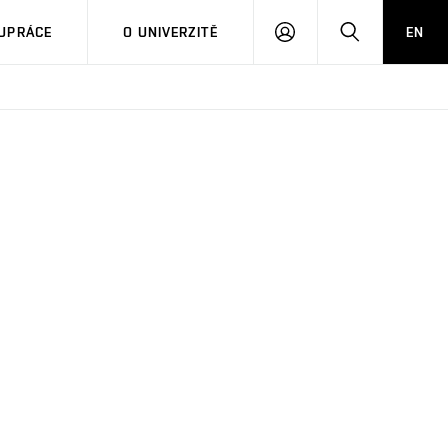
PŘIHLÁSIT
HLEDAT
UPRÁCE
O UNIVERZITĚ
EN
SE