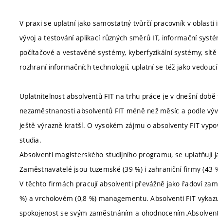
V praxi se uplatní jako samostatný tvůrčí pracovník v oblasti
vývoj a testování aplikací různých směrů IT, informační systém
počítačové a vestavěné systémy, kyberfyzikální systémy, sítě
rozhraní informačních technologií, uplatní se též jako vedouc
Uplatnitelnost absolventů FIT na trhu práce je v dnešní dob
nezaměstnanosti absolventů FIT méně než měsíc a podle vývoj
ještě výrazně kratší. O vysokém zájmu o absolventy FIT vypov
studia.
Absolventi magisterského studijního programu, se uplatňují ja
Zaměstnavatelé jsou tuzemské (39 %) i zahraniční firmy (43 %)
V těchto firmách pracují absolventi převážně jako řadoví zamě
%) a vrcholovém (0,8 %) managementu. Absolventi FIT vykazuj
spokojenost se svým zaměstnáním a ohodnocením.Absolventi 