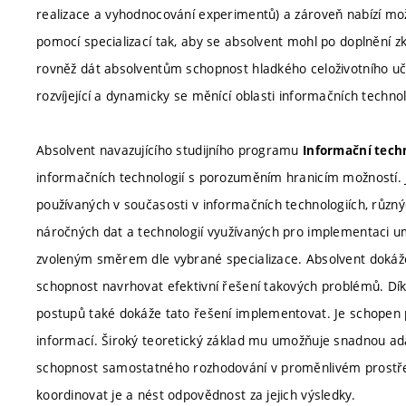
realizace a vyhodnocování experimentů) a zároveň nabízí mo
pomocí specializací tak, aby se absolvent mohl po doplnění
rovněž dát absolventům schopnost hladkého celoživotního uč
rozvíjející a dynamicky se měnící oblasti informačních technol
Absolvent navazujícího studijního programu
Informační tech
informačních technologií s porozuměním hranicím možností. Je
používaných v současosti v informačních technologiích, různ
náročných dat a technologií využívaných pro implementaci umě
zvoleným směrem dle vybrané specializace. Absolvent dokáže
schopnost navrhovat efektivní řešení takových problémů. Dí
postupů také dokáže tato řešení implementovat. Je schopen 
informací. Široký teoretický základ mu umožňuje snadnou adapt
schopnost samostatného rozhodování v proměnlivém prostřed
koordinovat je a nést odpovědnost za jejich výsledky.