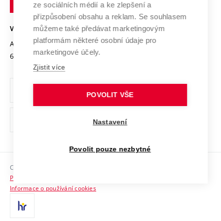
Mezinárodní dohody
ze sociálních médií a ke zlepšení a
Open Science
v
Bezpečná univerzita
přizpůsobení obsahu a reklam. Se souhlasem
Univerzitní sítě
Brně
Projekty
můžeme také předávat marketingovým
VYSOKÉ UČENÍ TECHNICKÉ V BRNĚ
Vyznamenání
platformám některé osobní údaje pro
Projekty ze strukturálních fondů
Antonínská 548/1
www.vut.cz
marketingové účely.
Organizační struktura
602 00 Brno
vut@vutbr.cz
Specifický výzkum
Zjistit více
Úřední deska
Ochrana osobních údajů
POVOLIT VŠE
(externí
Pracovní příležitosti
Nastavení
odkaz)
Podpora a rozvoj zaměstnanců a studujících
Povolit pouze nezbytné
Rovné příležitosti
Copyright © 2026 VUT
Sociální bezpečí
Prohlášení o přístupnosti
HR Award
Informace o používání cookies
Kontakty