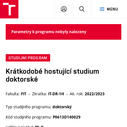
VUT
PŘIHLÁSIT
HLEDAT
MENU
SE
Parametry k programu nebyly nalezeny
STUDIJNÍ PROGRAM
Krátkodobé hostující studium
doktorské
Fakulta:
Zkratka:
Ak. rok:
FIT
IT-DR-1H
2022/2023
Typ studijního programu:
doktorský
Kód studijního programu:
P0613D140029