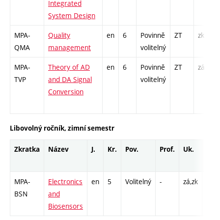
Integrated
System Design
MPA-
Quality
en
6
Povinně
ZT
zk
QMA
management
volitelný
MPA-
Theory of AD
en
6
Povinně
ZT
zá,zk
TVP
and DA Signal
volitelný
Conversion
Libovolný ročník, zimní semestr
Zkratka
Název
J.
Kr.
Pov.
Prof.
Uk.
Hod
roz
MPA-
Electronics
en
5
Volitelný
-
zá,zk
P - 
BSN
and
L - 
Biosensors