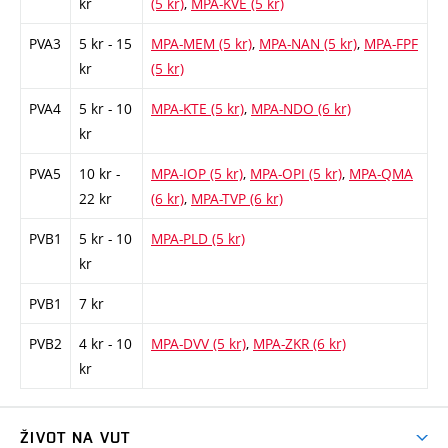
kr
(5 kr)
,
MPA-KVE (5 kr)
PVA3
5 kr - 15
MPA-MEM (5 kr)
,
MPA-NAN (5 kr)
,
MPA-FPF
kr
(5 kr)
PVA4
5 kr - 10
MPA-KTE (5 kr)
,
MPA-NDO (6 kr)
kr
PVA5
10 kr -
MPA-IOP (5 kr)
,
MPA-OPI (5 kr)
,
MPA-QMA
22 kr
(6 kr)
,
MPA-TVP (6 kr)
PVB1
5 kr - 10
MPA-PLD (5 kr)
kr
PVB1
7 kr
PVB2
4 kr - 10
MPA-DVV (5 kr)
,
MPA-ZKR (6 kr)
kr
ŽIVOT NA VUT