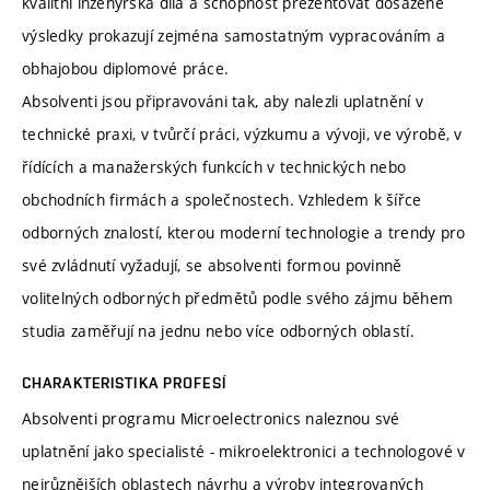
kvalitní inženýrská díla a schopnost prezentovat dosažené
výsledky prokazují zejména samostatným vypracováním a
obhajobou diplomové práce.
Absolventi jsou připravováni tak, aby nalezli uplatnění v
technické praxi, v tvůrčí práci, výzkumu a vývoji, ve výrobě, v
řídících a manažerských funkcích v technických nebo
obchodních firmách a společnostech. Vzhledem k šířce
odborných znalostí, kterou moderní technologie a trendy pro
své zvládnutí vyžadují, se absolventi formou povinně
volitelných odborných předmětů podle svého zájmu během
studia zaměřují na jednu nebo více odborných oblastí.
CHARAKTERISTIKA PROFESÍ
Absolventi programu Microelectronics naleznou své
uplatnění jako specialisté - mikroelektronici a technologové v
nejrůznějších oblastech návrhu a výroby integrovaných