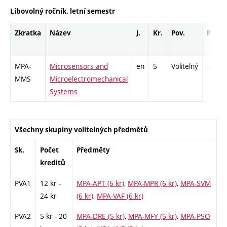
Libovolný ročník, letní semestr
Zkratka
Název
J.
Kr.
Pov.
Prof.
MPA-
Microsensors and
en
5
Volitelný
-
MMS
Microelectromechanical
Systems
Všechny skupiny volitelných předmětů
Sk.
Počet
Předměty
kreditů
PVA1
12 kr -
MPA-APT (6 kr)
,
MPA-MPR (6 kr)
,
MPA-SVM
24 kr
(6 kr)
,
MPA-VAF (6 kr)
PVA2
5 kr - 20
MPA-DRE (5 kr)
,
MPA-MFY (5 kr)
,
MPA-PSO