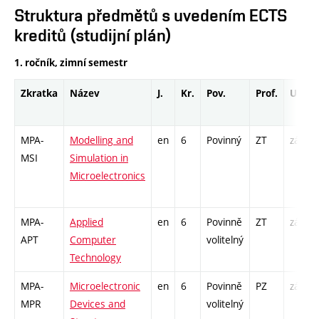
Struktura předmětů s uvedením ECTS
kreditů (studijní plán)
1. ročník, zimní semestr
Zkratka
Název
J.
Kr.
Pov.
Prof.
Uk.
MPA-
Modelling and
en
6
Povinný
ZT
zá,zk
MSI
Simulation in
Microelectronics
MPA-
Applied
en
6
Povinně
ZT
zá,zk
APT
Computer
volitelný
Technology
MPA-
Microelectronic
en
6
Povinně
PZ
zá,zk
MPR
Devices and
volitelný