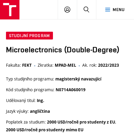
VUT
PŘIHLÁSIT
HLEDAT
MENU
SE
STUDIJNÍ PROGRAM
Microelectronics (Double-Degree)
Fakulta:
Zkratka:
Ak. rok:
FEKT
MPAD-MEL
2022/2023
Typ studijního programu:
magisterský navazující
Kód studijního programu:
N0714A060019
Udělovaný titul:
Ing.
Jazyk výuky:
angličtina
Poplatek za studium:
,
2000 USD/ročně pro studenty z EU
2000 USD/ročně pro studenty mimo EU