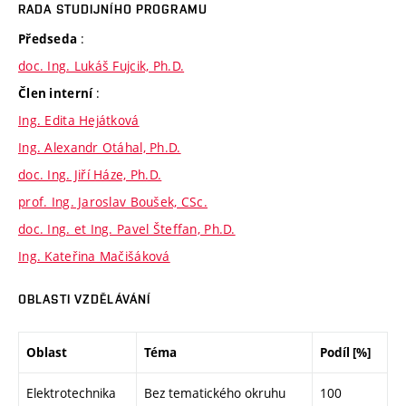
RADA STUDIJNÍHO PROGRAMU
:
Předseda
doc. Ing. Lukáš Fujcik, Ph.D.
:
Člen interní
Ing. Edita Hejátková
Ing. Alexandr Otáhal, Ph.D.
doc. Ing. Jiří Háze, Ph.D.
prof. Ing. Jaroslav Boušek, CSc.
doc. Ing. et Ing. Pavel Šteffan, Ph.D.
Ing. Kateřina Mačišáková
OBLASTI VZDĚLÁVÁNÍ
Oblast
Téma
Podíl [%]
Elektrotechnika
Bez tematického okruhu
100