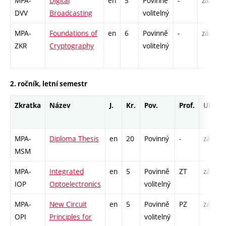
MPA-
Digital
en
5
Povinně
-
zá,zk
DVV
Broadcasting
volitelný
MPA-
Foundations of
en
6
Povinně
-
zá,zk
ZKR
Cryptography
volitelný
2. ročník, letní semestr
Zkratka
Název
J.
Kr.
Pov.
Prof.
Uk.
MPA-
Diploma Thesis
en
20
Povinný
-
zá
MSM
MPA-
Integrated
en
5
Povinně
ZT
zá,zk
IOP
Optoelectronics
volitelný
MPA-
New Circuit
en
5
Povinně
PZ
zá,zk
OPI
Principles for
volitelný