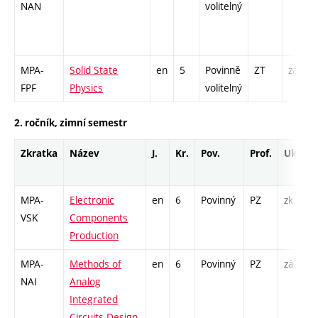
NAN
volitelný
MPA-
Solid State
en
5
Povinně
ZT
zá,zk
FPF
Physics
volitelný
2. ročník, zimní semestr
Zkratka
Název
J.
Kr.
Pov.
Prof.
Uk.
MPA-
Electronic
en
6
Povinný
PZ
zk
VSK
Components
Production
MPA-
Methods of
en
6
Povinný
PZ
zá,zk
NAI
Analog
Integrated
Circuits Design