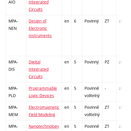
AIO
Integrated
Circuits
MPA-
Design of
en
6
Povinný
ZT
zá,zk
NEN
Electronic
Instruments
MPA-
Digital
en
5
Povinný
PZ
zá,zk
DIS
Integrated
Circuits
MPA-
Programmable
en
5
Povinně
-
zá,zk
PLD
Logic Devices
volitelný
MPA-
Electromagnetic
en
5
Povinně
ZT
zá,zk
MEM
Field Modeling
volitelný
MPA-
Nanotechnology
en
5
Povinně
ZT
zá,zk