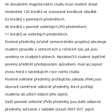
Ve dvouletém magisterském studiu musí student získat
minimálně 120 kreditů ve stanovené kreditové skladbě:
63 kreditů v povinných předmětech,
46 kreditů v povinně volitelných (PV) předmětech,
11 kreditů ve volitelných předmětech.
Povinné předměty (včetně semestrálního projektu) absolvuje
student zpravidla v semestrech a ročnících tak, jak jsou
uvedeny ve studijních plánech. Nezakončí-li student úspěšně
povinný předmět předepsaným způsobem, musí jej zapsat
znovu hned v následujícím roce svého studia.
Povinně volitelné předměty profilujícího základu (PVA) jsou
oborově zaměřené odborné předměty, které profilují
studenta do užších oblastí jeho zájmů.
Další povinně volitelné (PVB) předměty jsou další odborné
předměty zařazené z nabídek ústavů FEKT VUT. Jejich