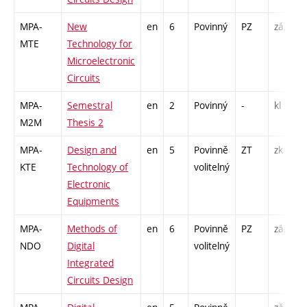
MPA-
New
en
6
Povinný
PZ
zá,zk
MTE
Technology for
Microelectronic
Circuits
MPA-
Semestral
en
2
Povinný
-
kl
M2M
Thesis 2
MPA-
Design and
en
5
Povinně
ZT
zk
KTE
Technology of
volitelný
Electronic
Equipments
MPA-
Methods of
en
6
Povinně
PZ
zá,zk
NDO
Digital
volitelný
Integrated
Circuits Design