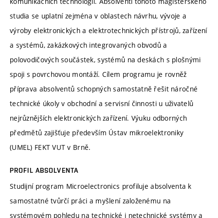
komunikačních technologií. Absolventi tohoto magisterského
studia se uplatní zejména v oblastech návrhu, vývoje a
výroby elektronických a elektrotechnických přístrojů, zařízení
a systémů, zakázkových integrovaných obvodů a
polovodičových součástek, systémů na deskách s plošnými
spoji s povrchovou montáží. Cílem programu je rovněž
příprava absolventů schopných samostatně řešit náročné
technické úkoly v obchodní a servisní činnosti u uživatelů
nejrůznějších elektronických zařízení. Výuku odborných
předmětů zajišťuje především Ústav mikroelektroniky
(UMEL) FEKT VUT v Brně.
PROFIL ABSOLVENTA
Studijní program Microelectronics profiluje absolventa k
samostatné tvůrčí práci a myšlení založenému na
systémovém pohledu na technické i netechnické systémy a