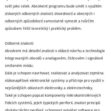
svět jako celek. Absolvent programu bude umět s využitím
získaných odborných znalostí, dovedností a obecných i
odborných způsobilostí samostatně vymezit a tvůrčím
způsobem řešit teoretický i praktický problém.
Odborné znalosti:
Absolvent má detailní znalosti v oblasti návrhu a technologie
integrovaných obvodů v analogovém, číslicovém i signálově
smíšeném módu.
Dále je schopen navrhovat, realizovat a analyzovat zejména
nízkonapěťové elektronické systémy a přístroje pro využití v
nejrůznějších oblastech elektroniky a elektrotechniky.
Také je schopen popsat komponenty mikrokontrolérových
řídicích systémů, jejich typických periferií, znalost principů
obsluhy těchto periferií, schopnost vytvářet software pro