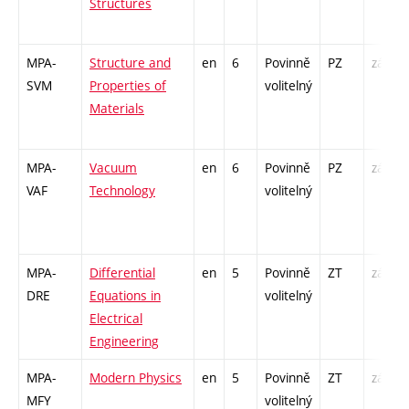
Structures
MPA-
Structure and
en
6
Povinně
PZ
zá,zk
SVM
Properties of
volitelný
Materials
MPA-
Vacuum
en
6
Povinně
PZ
zá,zk
VAF
Technology
volitelný
MPA-
Differential
en
5
Povinně
ZT
zá,zk
DRE
Equations in
volitelný
Electrical
Engineering
MPA-
Modern Physics
en
5
Povinně
ZT
zá,zk
MFY
volitelný