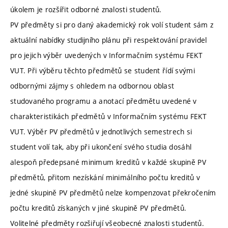
úkolem je rozšířit odborné znalosti studentů.
PV předměty si pro daný akademický rok volí student sám z
aktuální nabídky studijního plánu při respektování pravidel
pro jejich výběr uvedených v Informačním systému FEKT
VUT. Při výběru těchto předmětů se student řídí svými
odbornými zájmy s ohledem na odbornou oblast
studovaného programu a anotací předmětu uvedené v
charakteristikách předmětů v Informačním systému FEKT
VUT. Výběr PV předmětů v jednotlivých semestrech si
student volí tak, aby při ukončení svého studia dosáhl
alespoň předepsané minimum kreditů v každé skupině PV
předmětů, přitom nezískání minimálního počtu kreditů v
jedné skupině PV předmětů nelze kompenzovat překročením
počtu kreditů získaných v jiné skupině PV předmětů.
Volitelné předměty rozšiřují všeobecné znalosti studentů.