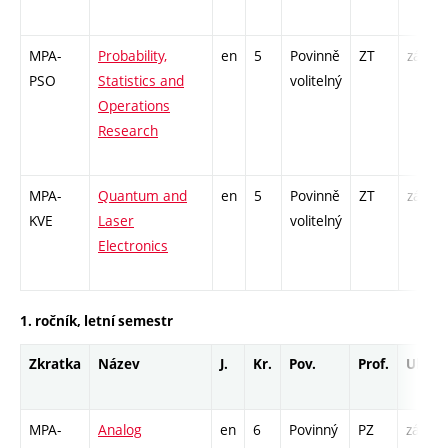
MPA-
Probability,
en
5
Povinně
ZT
zá,zk
PSO
Statistics and
volitelný
Operations
Research
MPA-
Quantum and
en
5
Povinně
ZT
zá,zk
KVE
Laser
volitelný
Electronics
1. ročník, letní semestr
Zkratka
Název
J.
Kr.
Pov.
Prof.
Uk.
MPA-
Analog
en
6
Povinný
PZ
zá,zk