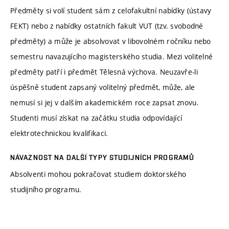
Předměty si volí student sám z celofakultní nabídky (ústavy
FEKT) nebo z nabídky ostatních fakult VUT (tzv. svobodné
předměty) a může je absolvovat v libovolném ročníku nebo
semestru navazujícího magisterského studia. Mezi volitelné
předměty patří i předmět Tělesná výchova. Neuzavře-li
úspěšně student zapsaný volitelný předmět, může, ale
nemusí si jej v dalším akademickém roce zapsat znovu.
Studenti musí získat na začátku studia odpovídající
elektrotechnickou kvalifikaci.
NÁVAZNOST NA DALŠÍ TYPY STUDIJNÍCH PROGRAMŮ
Absolventi mohou pokračovat studiem doktorského
studijního programu.