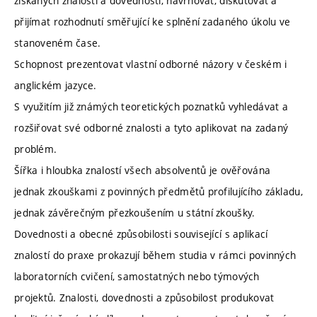
získaných znalostí a dovedností, navrhovat, diskutovat a
přijímat rozhodnutí směřující ke splnění zadaného úkolu ve
stanoveném čase.
Schopnost prezentovat vlastní odborné názory v českém i
anglickém jazyce.
S využitím již známých teoretických poznatků vyhledávat a
rozšiřovat své odborné znalosti a tyto aplikovat na zadaný
problém.
Šířka i hloubka znalostí všech absolventů je ověřována
jednak zkouškami z povinných předmětů profilujícího základu,
jednak závěrečným přezkoušením u státní zkoušky.
Dovednosti a obecné způsobilosti související s aplikací
znalostí do praxe prokazují během studia v rámci povinných
laboratorních cvičení, samostatných nebo týmových
projektů. Znalosti, dovednosti a způsobilost produkovat