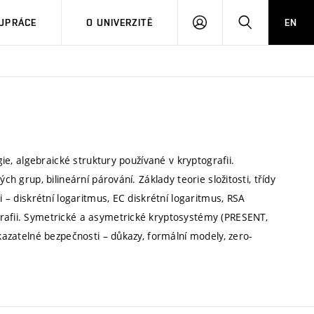
PŘIHLÁSIT
HLEDAT
UPRÁCE
O UNIVERZITĚ
EN
SE
gie, algebraické struktury používané v kryptografii.
ch grup, bilineární párování. Základy teorie složitosti, třídy
i – diskrétní logaritmus, EC diskrétní logaritmus, RSA
grafii. Symetrické a asymetrické kryptosystémy (PRESENT,
okazatelné bezpečnosti – důkazy, formální modely, zero-