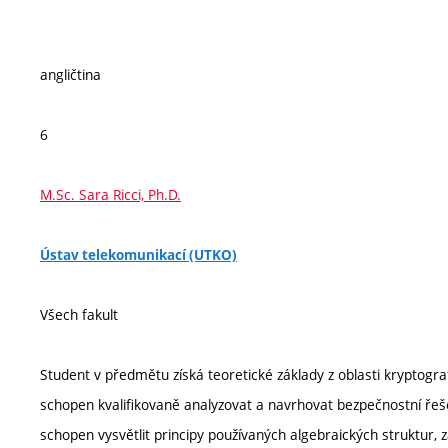
angličtina
6
M.Sc. Sara Ricci, Ph.D.
Ústav telekomunikací (UTKO)
Všech fakult
Student v předmětu získá teoretické základy z oblasti kryptogra
schopen kvalifikovaně analyzovat a navrhovat bezpečnostní řeš
schopen vysvětlit principy používaných algebraických struktur, 