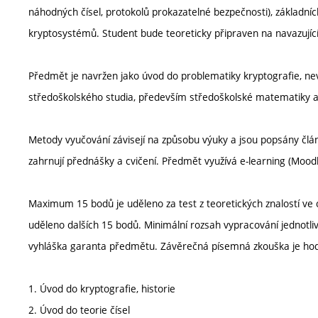
náhodných čísel, protokolů prokazatelné bezpečnosti), základn
kryptosystémů. Student bude teoreticky připraven na navazujíc
Předmět je navržen jako úvod do problematiky kryptografie, nevy
středoškolského studia, především středoškolské matematiky a
Metody vyučování závisejí na způsobu výuky a jsou popsány čl
zahrnují přednášky a cvičení. Předmět využívá e-learning (Moo
Maximum 15 bodů je uděleno za test z teoretických znalostí ve 
uděleno dalších 15 bodů. Minimální rozsah vypracování jednotli
vyhláška garanta předmětu. Závěrečná písemná zkouška je 
1. Úvod do kryptografie, historie
2. Úvod do teorie čísel