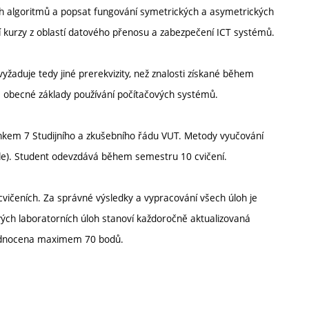
ích algoritmů a popsat fungování symetrických a asymetrických
í kurzy z oblastí datového přenosu a zabezpečení ICT systémů.
žaduje tedy jiné prerekvizity, než znalosti získané během
 obecné základy používání počítačových systémů.
ánkem 7 Studijního a zkušebního řádu VUT. Metody vyučování
dle). Student odevzdává během semestru 10 cvičení.
cvičeních. Za správné výsledky a vypracování všech úloh je
vých laboratorních úloh stanoví každoročně aktualizovaná
hodnocena maximem 70 bodů.