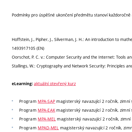
Podmínky pro úspěšné ukončení předmětu stanoví každoročně 
Hoffstein, J., Pipher, J., Silverman, J. H.: An introduction to m
1493917105 (EN)
Oorschot, P. C. v.: Computer Security and the Internet: Tools an
Stallings, W.: Cryptography and Network Security: Principles a
aktuální otevřený kurz
eLearning:
Program
MPA-SAP
magisterský navazující 2 ročník, zimní 
Program
MPA-EAK
magisterský navazující 2 ročník, zimní s
Program
MPA-MEL
magisterský navazující 2 ročník, zimní
Program
MPAD-MEL
magisterský navazující 2 ročník, zimn