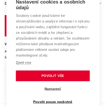
Mezinárodní vědecká rada
Nastavení cookies a osobních
O UNIVERZITĚ
Doktorské studium
Podpora podnikání
E-přihláška
údajů
Zahraniční spolupráce
Systém zajišťování kvality výzkumu
Profil univerzity
Spolupráce se školami
Soubory cookie používáme ke
Vysoké
Výzkumné infrastruktury
shromažďování a analýze informací o výkonu
Udržitelná univerzita
učení
Služby univerzity
Transfer znalostí
a používání webu, zajištění fungování funkcí
technické
Podnikavá univerzita / ContriBUTe
Mezinárodní dohody
ze sociálních médií a ke zlepšení a
Open Science
v
Bezpečná univerzita
přizpůsobení obsahu a reklam. Se souhlasem
Univerzitní sítě
Brně
Projekty
můžeme také předávat marketingovým
VYSOKÉ UČENÍ TECHNICKÉ V BRNĚ
Vyznamenání
platformám některé osobní údaje pro
Projekty ze strukturálních fondů
Antonínská 548/1
www.vut.cz
marketingové účely.
Organizační struktura
602 00 Brno
vut@vutbr.cz
Specifický výzkum
Zjistit více
Úřední deska
Ochrana osobních údajů
POVOLIT VŠE
(externí
Pracovní příležitosti
Nastavení
odkaz)
Podpora a rozvoj zaměstnanců a studujících
Povolit pouze nezbytné
Rovné příležitosti