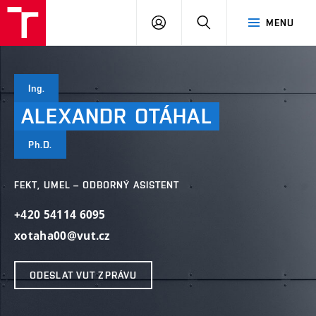
VUT
PŘIHLÁSIT
HLEDAT
MENU
SE
Ing.
ALEXANDR
OTÁHAL
Ph.D.
FEKT, UMEL – ODBORNÝ ASISTENT
+420 54114 6095
xotaha00@vut.cz
ODESLAT VUT ZPRÁVU