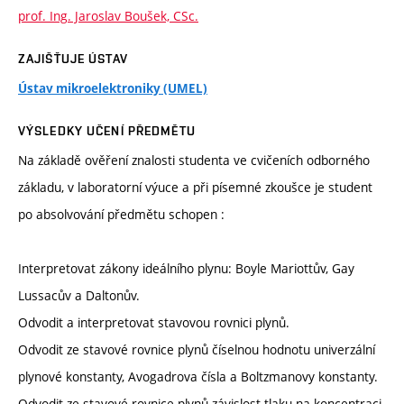
prof. Ing. Jaroslav Boušek, CSc.
ZAJIŠŤUJE ÚSTAV
Ústav mikroelektroniky (UMEL)
VÝSLEDKY UČENÍ PŘEDMĚTU
Na základě ověření znalosti studenta ve cvičeních odborného
základu, v laboratorní výuce a při písemné zkoušce je student
po absolvování předmětu schopen :
Interpretovat zákony ideálního plynu: Boyle Mariottův, Gay
Lussacův a Daltonův.
Odvodit a interpretovat stavovou rovnici plynů.
Odvodit ze stavové rovnice plynů číselnou hodnotu univerzální
plynové konstanty, Avogadrova čísla a Boltzmanovy konstanty.
Odvodit ze stavové rovnice plynů závislost tlaku na koncentraci