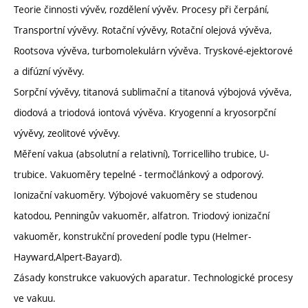
Teorie činnosti vývěv, rozdělení vývěv. Procesy při čerpání,
Transportní vývěvy. Rotační vývěvy, Rotační olejová vývěva,
Rootsova vývěva, turbomolekulárn vývěva. Tryskové-ejektorové
a difúzní vývěvy.
Sorpční vývěvy, titanová sublimační a titanová výbojová vývěva,
diodová a triodová iontová vývěva. Kryogenní a kryosorpční
vývěvy, zeolitové vývěvy.
Měření vakua (absolutní a relativní), Torricelliho trubice, U-
trubice. Vakuoměry tepelné - termočlánkový a odporový.
Ionizační vakuoměry. Výbojové vakuoměry se studenou
katodou, Penningův vakuoměr, alfatron. Triodový ionizační
vakuoměr, konstrukční provedení podle typu (Helmer-
Hayward,Alpert-Bayard).
Zásady konstrukce vakuových aparatur. Technologické procesy
ve vakuu.