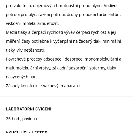
pro vak. tech, objemový a hmotnostní proud plynu. Vodivost
potrubí pro plyn, řazení potrubí, druhy proudění turbulentbní,
viskózní, molekulární, efúzní.
Mezní tlaky a čerpací rychlosti vývěv čerpací rychlost a její
měření, časy potřebné k vyčerpání na žádaný tlak, minimální
tlaky, vliv netěsnosti.
Povrchové procesy adsospce , desorpce, monomolekulární a
multimolekulární vrstvy, základní adsorpční isotermy, tlaky
nasycených par.
Zásady konstrukce vakuových aparatur.
LABORATORNÍ CVIČENÍ
26 hod., povinná
VYUČUJÍCÍ / LEKTOR