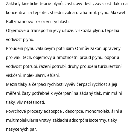
Základy kinetické teorie plynů, částicový déšť , závislost tlaku na
koncentraci a teplotě , střední volná dráha mol. plynu, Maxwel-
Boltzmannovo rozložení rychlosti.
Objemové a transportní jevy difuze, viskozita plynu, tepelná
vodivost plynu.
Proudění plynu vakuovým potrubím Ohmův zákon upravený
pro vak. tech, objemový a hmotnostní proud plynu, odpor a
vodivost potrubí, řazení potrubí, druhy proudění turbulentbní,
viskózní, molekulární, efúzní.
Mezní tlaky a čerpací rychlosti vývěv čerpací rychlost a její
měření, časy potřebné k vyčerpání na žádaný tlak, minimální
tlaky, vliv netěsnosti.
Povrchové procesy adsospce , desorpce, monomolekulární a
multimolekulární vrstvy, základní adsorpční isotermy, tlaky
nasycených par.