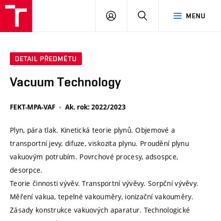
VUT
PŘIHLÁSIT
HLEDAT
MENU
SE
DETAIL PŘEDMĚTU
Vacuum Technology
FEKT-MPA-VAF
Ak. rok: 2022/2023
Plyn, pára tlak. Kinetická teorie plynů. Objemové a
transportní jevy, difuze, viskozita plynu. Proudění plynu
vakuovým potrubím. Povrchové procesy, adsospce,
desorpce.
Teorie činnosti vývěv. Transportní vývěvy. Sorpční vývěvy.
Měření vakua, tepelné vakouměry, ionizační vakouměry.
Zásady konstrukce vakuových aparatur. Technologické