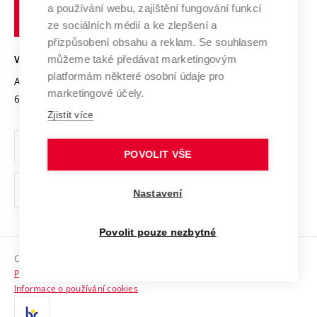
Transfer znalostí
a používání webu, zajištění fungování funkcí
technické
Podnikavá univerzita / ContriBUTe
Mezinárodní dohody
ze sociálních médií a ke zlepšení a
Open Science
v
Bezpečná univerzita
přizpůsobení obsahu a reklam. Se souhlasem
Univerzitní sítě
Brně
Projekty
můžeme také předávat marketingovým
VYSOKÉ UČENÍ TECHNICKÉ V BRNĚ
Vyznamenání
platformám některé osobní údaje pro
Projekty ze strukturálních fondů
Antonínská 548/1
www.vut.cz
marketingové účely.
Organizační struktura
602 00 Brno
vut@vutbr.cz
Specifický výzkum
Zjistit více
Úřední deska
Ochrana osobních údajů
POVOLIT VŠE
(externí
Pracovní příležitosti
Nastavení
odkaz)
Podpora a rozvoj zaměstnanců a studujících
Povolit pouze nezbytné
Rovné příležitosti
Copyright © 2026 VUT
Sociální bezpečí
Prohlášení o přístupnosti
HR Award
Informace o používání cookies