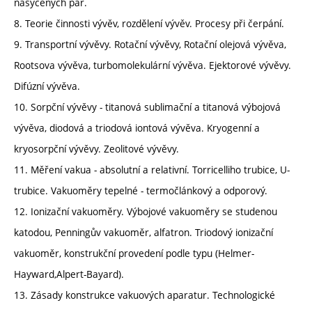
nasycených par.
8. Teorie činnosti vývěv, rozdělení vývěv. Procesy při čerpání.
9. Transportní vývěvy. Rotační vývěvy, Rotační olejová vývěva,
Rootsova vývěva, turbomolekulární vývěva. Ejektorové vývěvy.
Difúzní vývěva.
10. Sorpční vývěvy - titanová sublimační a titanová výbojová
vývěva, diodová a triodová iontová vývěva. Kryogenní a
kryosorpční vývěvy. Zeolitové vývěvy.
11. Měření vakua - absolutní a relativní. Torricelliho trubice, U-
trubice. Vakuoměry tepelné - termočlánkový a odporový.
12. Ionizační vakuoměry. Výbojové vakuoměry se studenou
katodou, Penningův vakuoměr, alfatron. Triodový ionizační
vakuoměr, konstrukční provedení podle typu (Helmer-
Hayward,Alpert-Bayard).
13. Zásady konstrukce vakuových aparatur. Technologické