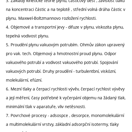
3. Základy kinetické teorie plynů, částicový déšť , závislost tlaku
na koncentraci částic a na teplotě , střední volná dráha částic v
plynu. Maxwel-Boltzmannovo rozložení rychlosti.
4. Objemové a transportní jevy - difuze v plynu, viskozita plynu,
tepelná vodivost plynu.
5. Proudění plynu vakuovým potrubím. Ohmův zákon upravený
pro vak. tech. Objemový a hmotnostní proud plynu. Odpor
vakuového potrubí a vodivost vakuového potrubí. Spojování
vakuových potrubí. Druhy proudění - turbulentbní, viskózní,
molekulární, efúzní.
6. Mezní tlaky a čerpací rychlosti vývěv, čerpací rychlost vývěvy
a její měření, časy potřebné k vyčerpání objemu na žádaný tlak,
minimální tlak v aparatuře, vliv netěsnosti.
7. Povrchové procesy - adsospce , desorpce, monomolekulární
a multimolekulární vrstvy, základní adsorpční isotermy, tlaky