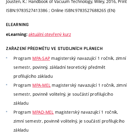
Jousten, K.: Handbook of Vacuum Technology, Wiley, 2016, Print
ISBN:9783527413386 ; Online ISBN:9783527688265 (EN)
ELEARNING
aktuální otevřený kurz
eLearning:
ZAŘAZENÍ PŘEDMĚTU VE STUDIJNÍCH PLÁNECH
Program
MPA-SAP
magisterský navazující 1 ročník, zimní
semestr, povinný, základní teoretický předmět
profilujícího základu
Program
MPA-MEL
magisterský navazující 1 ročník, zimní
semestr, povinně volitelný, je součástí profilujícího
základu
Program
MPAD-MEL
magisterský navazující 1 ročník,
zimní semestr, povinně volitelný, je součástí profilujícího
základu