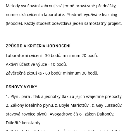
Metody vyučování zahrnují vzájemně provázané přednášky,
numerická cvičení a laboratoře. Předmět využívá e-learning
(Moodle). Každý student odevzdává jeden samostatný projekt.
ZPŮSOB A KRITÉRIA HODNOCENÍ
Laboratorní cvičení - 30 bodů; minimum 20 bodů.
Aktivní účast ve výuce - 10 bodů.
Závěrečná zkouška - 60 bodů; minimum 30 bodů.
OSNOVY VÝUKY
1. Plyn , pára , tlak a jednotky tlaku a jejich vzájemné přepočty.
2. Zákony ideálního plynu, z. Boyle Mariottův , z. Gay Lussacův,
stavová rovnice plynů , Avogadrovo číslo , zákon Daltonův.
Důležité konstanty.