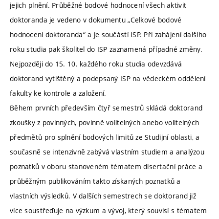
jejich plnění. Průběžné bodové hodnocení všech aktivit
doktoranda je vedeno v dokumentu „Celkové bodové
hodnocení doktoranda“ a je součástí ISP. Při zahájení dalšího
roku studia pak školitel do ISP zaznamená případné změny.
Nejpozději do 15. 10. každého roku studia odevzdává
doktorand vytištěný a podepsaný ISP na vědeckém oddělení
fakulty ke kontrole a založení.
Během prvních především čtyř semestrů skládá doktorand
zkoušky z povinných, povinně volitelných anebo volitelných
předmětů pro splnění bodových limitů ze Studijní oblasti, a
současně se intenzivně zabývá vlastním studiem a analýzou
poznatků v oboru stanoveném tématem disertační práce a
průběžným publikováním takto získaných poznatků a
vlastních výsledků. V dalších semestrech se doktorand již
více soustřeďuje na výzkum a vývoj, který souvisí s tématem