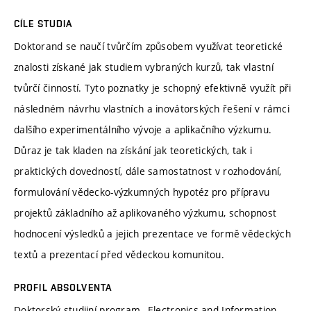
CÍLE STUDIA
Doktorand se naučí tvůrčím způsobem využívat teoretické
znalosti získané jak studiem vybraných kurzů, tak vlastní
tvůrčí činností. Tyto poznatky je schopný efektivně využít při
následném návrhu vlastních a inovátorských řešení v rámci
dalšího experimentálního vývoje a aplikačního výzkumu.
Důraz je tak kladen na získání jak teoretických, tak i
praktických dovedností, dále samostatnost v rozhodování,
formulování vědecko-výzkumných hypotéz pro přípravu
projektů základního až aplikovaného výzkumu, schopnost
hodnocení výsledků a jejich prezentace ve formě vědeckých
textů a prezentací před vědeckou komunitou.
PROFIL ABSOLVENTA
Doktorský studijní program „Electronics and Information