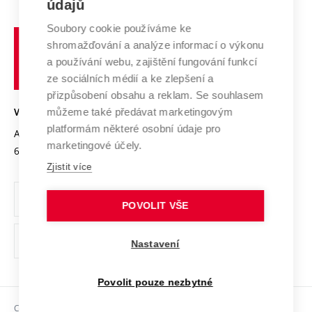
E-přihláška
údajů
Zahraniční spolupráce
Systém zajišťování kvality výzkumu
Profil univerzity
Spolupráce se školami
Soubory cookie používáme ke
Vysoké
Výzkumné infrastruktury
shromažďování a analýze informací o výkonu
Udržitelná univerzita
učení
Služby univerzity
Transfer znalostí
a používání webu, zajištění fungování funkcí
technické
Podnikavá univerzita / ContriBUTe
Mezinárodní dohody
ze sociálních médií a ke zlepšení a
Open Science
v
Bezpečná univerzita
přizpůsobení obsahu a reklam. Se souhlasem
Univerzitní sítě
Brně
Projekty
můžeme také předávat marketingovým
VYSOKÉ UČENÍ TECHNICKÉ V BRNĚ
Vyznamenání
platformám některé osobní údaje pro
Projekty ze strukturálních fondů
Antonínská 548/1
www.vut.cz
marketingové účely.
Organizační struktura
602 00 Brno
vut@vutbr.cz
Specifický výzkum
Zjistit více
Úřední deska
Ochrana osobních údajů
POVOLIT VŠE
(externí
Pracovní příležitosti
Nastavení
odkaz)
Podpora a rozvoj zaměstnanců a studujících
Povolit pouze nezbytné
Rovné příležitosti
Copyright © 2026 VUT
Sociální bezpečí