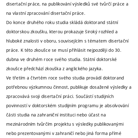
disertační práce, na publikování výsledků své tvůrčí práce a
na vlastní zpracování disertační práce.
Do konce druhého roku studia skládá doktorand státní
doktorskou zkoušku, kterou prokazuje široký rozhled a
hluboké znalosti v oboru, souvisejícím s tématem disertační
práce. K této zkoušce se musí přihlásit nejpozději do 30.
dubna ve druhém roce svého studia. Státní doktorské
zkoušce předchází zkouška z anglického jazyka.
Ve třetím a čtvrtém roce svého studia provádí doktorand
potřebnou výzkumnou činnost, publikuje dosažené výsledky a
zpracovává svoji disertační práci. Součástí studijních
povinností v doktorském studijním programu je absolvování
části studia na zahraniční instituci nebo účast na
mezinárodním tvůrčím projektu s výsledky publikovanými
nebo prezentovanými v zahraničí nebo jiná forma přímé