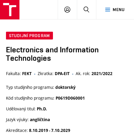
VUT
PŘIHLÁSIT
HLEDAT
MENU
SE
STUDIJNÍ PROGRAM
Electronics and Information
Technologies
Fakulta:
Zkratka:
Ak. rok:
FEKT
DPA-EIT
2021/2022
Typ studijního programu:
doktorský
Kód studijního programu:
P0619D060001
Udělovaný titul:
Ph.D.
Jazyk výuky:
angličtina
Akreditace:
8.10.2019 - 7.10.2029