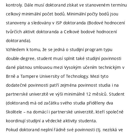
kontroly. Dále musí doktorand získat ve stanoveném termínu
celkový minimální počet bodů. Minimální počty bodů jsou
stanoveny a sledovány v ISP doktoranda (Bodové hodnocení
tvůrčích aktivit doktoranda a Celkové bodové hodnocení
doktoranda).
Vzhledem k tomu, že se jedná o studijní program typu
double-degree, student musí splnit také studijní povinnosti
dané platnou smlouvou mezi Vysokým učením technickým v
Brně a Tampere University of Technology. Mezi tyto
dodatečné povinnosti patří zejména povinnost studia i na
partnerské univerzitě ve výši minimálně 12 měsíců. Student
(doktorand) má od začátku svého studia přiděleny dva
školitele – na domácí i partnerské univerzitě, kteří společně
koordinují studijní a vědecké aktivity studenta.
Pokud doktorand neplní řádně své povinnosti (tj. nezíská ve