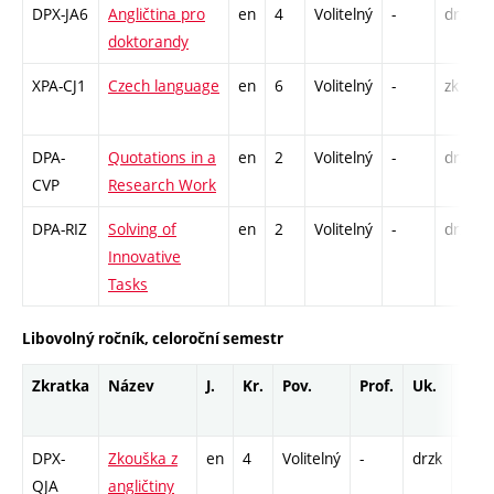
DPX-JA6
Angličtina pro
en
4
Volitelný
-
drzk
doktorandy
XPA-CJ1
Czech language
en
6
Volitelný
-
zk
DPA-
Quotations in a
en
2
Volitelný
-
drzk
CVP
Research Work
DPA-RIZ
Solving of
en
2
Volitelný
-
drzk
Innovative
Tasks
Libovolný ročník, celoroční semestr
Zkratka
Název
J.
Kr.
Pov.
Prof.
Uk.
Hod
rozs
DPX-
Zkouška z
en
4
Volitelný
-
drzk
K - 3
QJA
angličtiny