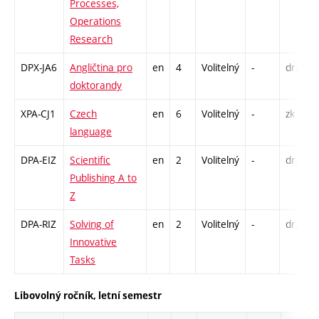
Processes,
Operations
Research
DPX-JA6
Angličtina pro
en
4
Volitelný
-
drzk
doktorandy
XPA-CJ1
Czech
en
6
Volitelný
-
zk
language
DPA-EIZ
Scientific
en
2
Volitelný
-
drzk
Publishing A to
Z
DPA-RIZ
Solving of
en
2
Volitelný
-
drzk
Innovative
Tasks
Libovolný ročník, letní semestr