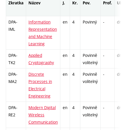
Zkratka
Název
J.
Kr.
Pov.
Prof.
Uk.
DPA-
Information
en
4
Povinný
-
drzk
IML
Representation
and Machine
Learning
DPA-
Applied
en
4
Povinně
-
drzk
TK2
Cryptography
volitelný
DPA-
Discrete
en
4
Povinně
-
drzk
MA2
Processes in
volitelný
Electrical
Engineering
DPA-
Modern Digital
en
4
Povinně
-
drzk
RE2
Wireless
volitelný
Communication