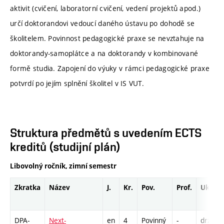
aktivit (cvičení, laboratorní cvičení, vedení projektů apod.)
určí doktorandovi vedoucí daného ústavu po dohodě se
školitelem. Povinnost pedagogické praxe se nevztahuje na
doktorandy-samoplátce a na doktorandy v kombinované
formě studia. Zapojení do výuky v rámci pedagogické praxe
potvrdí po jejím splnění školitel v IS VUT.
Struktura předmětů s uvedením ECTS
kreditů (studijní plán)
Libovolný ročník, zimní semestr
Zkratka
Název
J.
Kr.
Pov.
Prof.
Uk.
DPA-
Next-
en
4
Povinný
-
drzk