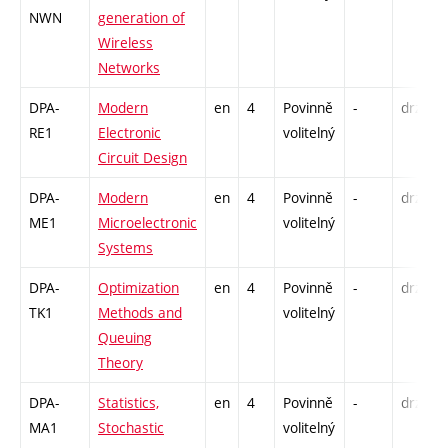
NWN
generation of
Wireless
Networks
DPA-
Modern
en
4
Povinně
-
drzk
RE1
Electronic
volitelný
Circuit Design
DPA-
Modern
en
4
Povinně
-
drzk
ME1
Microelectronic
volitelný
Systems
DPA-
Optimization
en
4
Povinně
-
drzk
TK1
Methods and
volitelný
Queuing
Theory
DPA-
Statistics,
en
4
Povinně
-
drzk
MA1
Stochastic
volitelný