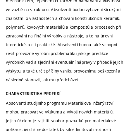
mechanickém, tepelném či korozním namáhání a vlastností
ve vazbě na strukturu. Absolventi budou vybaveni širokými
znalostmi o vlastnostech a chování konstrukčních keramik,
polymerů, kovových materiálů a kompozitů a procesech při
zpracování na finální výrobky a nástroje, a to na úrovni
teoretické, ale i praktické. Absolventi budou také schopni
řešit provozně výrobní problematiku jako je predikce
výrobních vad a sjednání eventuální nápravy v případě jejich
výskytu, a také určit příčiny vzniku provoznímu poškození a
následně stanovit, jak mu předcházet.
CHARAKTERISTIKA PROFESÍ
Absolventi studijního programu Materiálové inženýrství
mohou pracovat ve výzkumu a vývoji nových materiálů.
Jejich úkolem je zajistit soubor poznatků pro materiálové
aplikace, jejichž nedostatek by silně limitoval možnosti