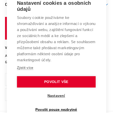
Mezinárodní vědecká rada
Nastavení cookies a osobních
O UNIVERZITĚ
Doktorské studium
Podpora podnikání
E-přihláška
údajů
Zahraniční spolupráce
Systém zajišťování kvality výzkumu
Profil univerzity
Spolupráce se školami
Soubory cookie používáme ke
Vysoké
Výzkumné infrastruktury
shromažďování a analýze informací o výkonu
Udržitelná univerzita
učení
Služby univerzity
Transfer znalostí
a používání webu, zajištění fungování funkcí
technické
Podnikavá univerzita / ContriBUTe
Mezinárodní dohody
ze sociálních médií a ke zlepšení a
Open Science
v
Bezpečná univerzita
přizpůsobení obsahu a reklam. Se souhlasem
Univerzitní sítě
Brně
Projekty
můžeme také předávat marketingovým
VYSOKÉ UČENÍ TECHNICKÉ V BRNĚ
Vyznamenání
platformám některé osobní údaje pro
Projekty ze strukturálních fondů
Antonínská 548/1
www.vut.cz
marketingové účely.
Organizační struktura
602 00 Brno
vut@vutbr.cz
Specifický výzkum
Zjistit více
Úřední deska
Ochrana osobních údajů
POVOLIT VŠE
(externí
Pracovní příležitosti
Nastavení
odkaz)
Podpora a rozvoj zaměstnanců a studujících
Povolit pouze nezbytné
Rovné příležitosti