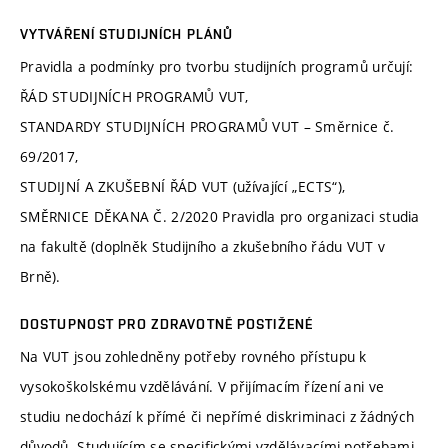
VYTVÁŘENÍ STUDIJNÍCH PLÁNŮ
Pravidla a podmínky pro tvorbu studijních programů určují:
ŘÁD STUDIJNÍCH PROGRAMŮ VUT,
STANDARDY STUDIJNÍCH PROGRAMŮ VUT – Směrnice č.
69/2017,
STUDIJNÍ A ZKUŠEBNÍ ŘÁD VUT (užívající „ECTS“),
SMĚRNICE DĚKANA Č. 2/2020 Pravidla pro organizaci studia
na fakultě (doplněk Studijního a zkušebního řádu VUT v
Brně).
DOSTUPNOST PRO ZDRAVOTNĚ POSTIŽENÉ
Na VUT jsou zohledněny potřeby rovného přístupu k
vysokoškolskému vzdělávání. V přijímacím řízení ani ve
studiu nedochází k přímé či nepřímé diskriminaci z žádných
důvodů. Studujícím se specifickými vzdělávacími potřebami