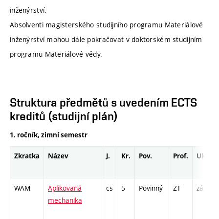
inženýrství.
Absolventi magisterského studijního programu Materiálové
inženýrství mohou dále pokračovat v doktorském studijním
programu Materiálové vědy.
Struktura předmětů s uvedením ECTS
kreditů (studijní plán)
1. ročník, zimní semestr
Zkratka
Název
J.
Kr.
Pov.
Prof.
Uk.
WAM
Aplikovaná
cs
5
Povinný
ZT
zá,zk
mechanika