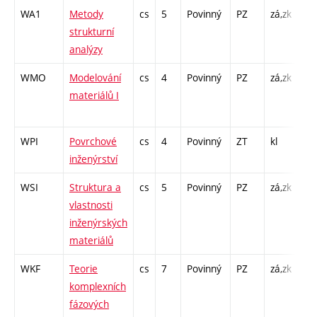
WA1
Metody
cs
5
Povinný
PZ
zá,zk
P -
strukturní
L -
analýzy
WMO
Modelování
cs
4
Povinný
PZ
zá,zk
P -
materiálů I
CP
26
WPI
Povrchové
cs
4
Povinný
ZT
kl
P -
inženýrství
L -
WSI
Struktura a
cs
5
Povinný
PZ
zá,zk
P -
vlastnosti
L -
inženýrských
materiálů
WKF
Teorie
cs
7
Povinný
PZ
zá,zk
P -
komplexních
L -
fázových
C1