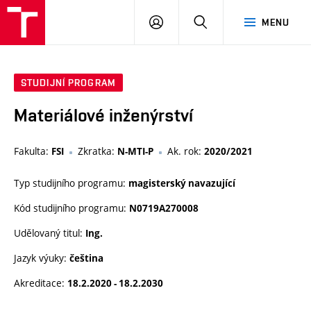
VUT
PŘIHLÁSIT
HLEDAT
MENU
SE
STUDIJNÍ PROGRAM
Materiálové inženýrství
Fakulta:
Zkratka:
Ak. rok:
FSI
N-MTI-P
2020/2021
Typ studijního programu:
magisterský navazující
Kód studijního programu:
N0719A270008
Udělovaný titul:
Ing.
Jazyk výuky:
čeština
Akreditace:
18.2.2020 - 18.2.2030