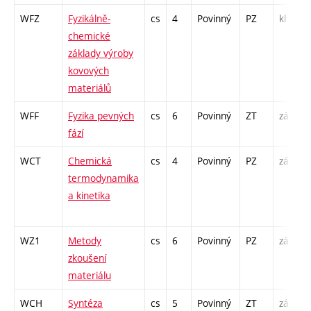
WFZ
Fyzikálně-
cs
4
Povinný
PZ
kl
chemické
základy výroby
kovových
materiálů
WFF
Fyzika pevných
cs
6
Povinný
ZT
zá,zk
fází
WCT
Chemická
cs
4
Povinný
PZ
zá,zk
termodynamika
a kinetika
WZ1
Metody
cs
6
Povinný
PZ
zá,zk
zkoušení
materiálu
WCH
Syntéza
cs
5
Povinný
ZT
zá,zk