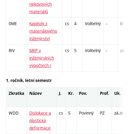
nekovových
materiálů
0ME
Kapitoly z
cs
4
Volitelný
-
kl
materiálového
inženýrství
RIV
MKP v
cs
5
Volitelný
-
zá,zk
inženýrských
výpočtech I
1. ročník, letní semestr
Zkratka
Název
J.
Kr.
Pov.
Prof.
Uk.
Ho
ro
WDD
Dislokace a
cs
5
Povinný
PZ
zá,zk
P -
plastická
L -
deformace