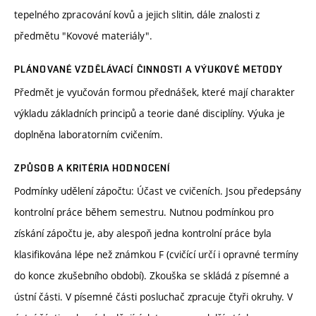
tepelného zpracování kovů a jejich slitin, dále znalosti z
předmětu "Kovové materiály".
PLÁNOVANÉ VZDĚLÁVACÍ ČINNOSTI A VÝUKOVÉ METODY
Předmět je vyučován formou přednášek, které mají charakter
výkladu základních principů a teorie dané disciplíny. Výuka je
doplněna laboratorním cvičením.
ZPŮSOB A KRITÉRIA HODNOCENÍ
Podmínky udělení zápočtu: Účast ve cvičeních. Jsou předepsány
kontrolní práce během semestru. Nutnou podmínkou pro
získání zápočtu je, aby alespoň jedna kontrolní práce byla
klasifikována lépe než známkou F (cvičící určí i opravné termíny
do konce zkušebního období). Zkouška se skládá z písemné a
ústní části. V písemné části posluchač zpracuje čtyři okruhy. V