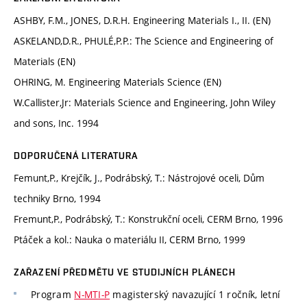
ASHBY, F.M., JONES, D.R.H. Engineering Materials I., II. (EN)
ASKELAND,D.R., PHULÉ,P.P.: The Science and Engineering of
Materials (EN)
OHRING, M. Engineering Materials Science (EN)
W.Callister,Jr: Materials Science and Engineering, John Wiley
and sons, Inc. 1994
DOPORUČENÁ LITERATURA
Femunt,P., Krejčík, J., Podrábský, T.: Nástrojové oceli, Dům
techniky Brno, 1994
Fremunt,P., Podrábský, T.: Konstrukční oceli, CERM Brno, 1996
Ptáček a kol.: Nauka o materiálu II, CERM Brno, 1999
ZAŘAZENÍ PŘEDMĚTU VE STUDIJNÍCH PLÁNECH
Program
N-MTI-P
magisterský navazující 1 ročník, letní