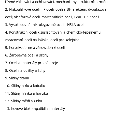
řízené válcování a ochlazování, mechanismy strukturních změn
2. Nízkouhlíkové oceli - IF oceli, oceli s BH efektem, dvoufázové
oceli, vícefázové oceli, martenzitické oceli, TWIP, TRIP oceli
3. Vysokopevné mikrolegované oceli - HSLA oceli
4. Konstrukční oceli k zušlechťování a chemicko-tepelnému
zpracování, oceli na ložiska, oceli pro kolejnice
5. Korozivzdorné a žáruvzdorné oceli
6. Žáropevné oceli a slitiny
7. Oceli a materiály pro nástroje
8. Oceli na odlitky a litiny
9. Slitiny titanu
10. Slitiny niklu a kobaltu
11. Slitiny hliníku a hořčíku
12. Slitiny mědi a zinku
13. Kovové biokompatibilní materiály