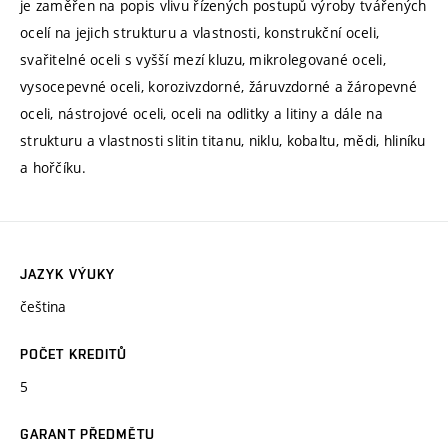
je zaměřen na popis vlivu řízených postupů výroby tvářených
ocelí na jejich strukturu a vlastnosti, konstrukční oceli,
svařitelné oceli s vyšší mezí kluzu, mikrolegované oceli,
vysocepevné oceli, korozivzdorné, žáruvzdorné a žáropevné
oceli, nástrojové oceli, oceli na odlitky a litiny a dále na
strukturu a vlastnosti slitin titanu, niklu, kobaltu, mědi, hliníku
a hořčíku.
JAZYK VÝUKY
čeština
POČET KREDITŮ
5
GARANT PŘEDMĚTU