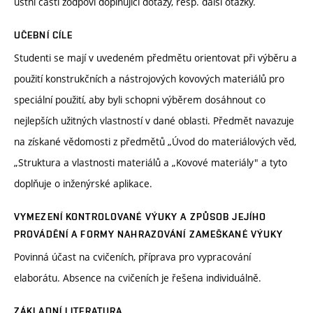
ústní části zodpoví doplňující dotazy, resp. další otázky.
UČEBNÍ CÍLE
Studenti se mají v uvedeném předmětu orientovat při výběru a
použití konstrukčních a nástrojových kovových materiálů pro
speciální použití, aby byli schopni výběrem dosáhnout co
nejlepších užitných vlastností v dané oblasti. Předmět navazuje
na získané vědomosti z předmětů „Úvod do materiálových věd,
„Struktura a vlastnosti materiálů a „Kovové materiály" a tyto
doplňuje o inženýrské aplikace.
VYMEZENÍ KONTROLOVANÉ VÝUKY A ZPŮSOB JEJÍHO
PROVÁDĚNÍ A FORMY NAHRAZOVÁNÍ ZAMEŠKANÉ VÝUKY
Povinná účast na cvičeních, příprava pro vypracování
elaborátu. Absence na cvičeních je řešena individuálně.
ZÁKLADNÍ LITERATURA