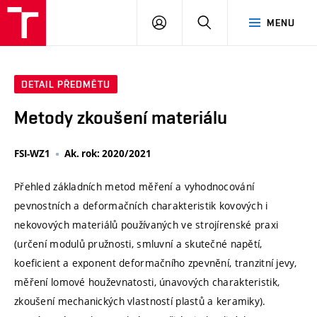
VUT
PŘIHLÁSIT
HLEDAT
MENU
SE
DETAIL PŘEDMĚTU
Metody zkoušení materiálu
FSI-WZ1
Ak. rok: 2020/2021
Přehled základních metod měření a vyhodnocování
pevnostních a deformačních charakteristik kovových i
nekovových materiálů používaných ve strojírenské praxi
(určení modulů pružnosti, smluvní a skutečné napětí,
koeficient a exponent deformačního zpevnění, tranzitní jevy,
měření lomové houževnatosti, únavových charakteristik,
zkoušení mechanických vlastností plastů a keramiky).