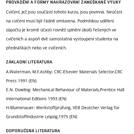
PROVÁDĚNÍ A FORMY NAHRAZOVÁNÍ ZAMEŠKANÉ VÝUKY
Cvičení, jež jsou součástí tohoto kurzu, jsou povinná. Neúčast
na cvičení musí být řádně omluvena. Podmínkou udělení
zápočtu je kromě účasti rovněž splnění úkolů řešených ve
cvičeních a aspoň dvě samostatná vystoupení studenta na
přednáškách nebo ve cvičeních.
ZÁKLADNÍ LITERATURA
A.Waterman, M.F.Ashby: CRC-Elsevier Materials Selector,CRC
Press 1991 (EN)
E.N. Dowling: Mechanical Behaviour of Materials,Prentice Hall
International Editions 1993 (EN)
H.Blumenauer: Werkstoffprüfung, VEB Deutcher Verlag für
Grundstoffindustrie Leipzig,1975 (EN)
DOPORUČENÁ LITERATURA