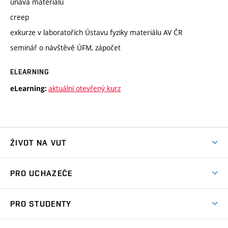
únava materiálu
creep
exkurze v laboratořích Ústavu fyziky materiálu AV ČR
seminář o návštěvě ÚFM, zápočet
ELEARNING
aktuální otevřený kurz
eLearning:
ŽIVOT NA VUT
Atmosféra VUT
PRO UCHAZEČE
Prostory školy
Proč na VUT
Koleje
PRO STUDENTY
Studijní programy
Stravování
Předměty
Studijní předpisy
Studium a stáže v zahraničí
Stipendia