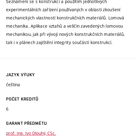
Seznámení se s konstrukcí a použitím jednotlivých
experimentálních zařízení používaných v oblasti zkoušení
mechanických vlastností konstrukčních materiálů. Lomová
mechanika. Aplikace vztahů a veličin zavedených lomovou
mechanikou, jak při vývoji nových konstrukčních materiálů,
tak i v plánech zajištění integrity součástí konstrukcí.
JAZYK VÝUKY
čeština
POČET KREDITŮ
6
GARANT PŘEDMĚTU
prof. Ing. Ivo Dlouhý, CSc.