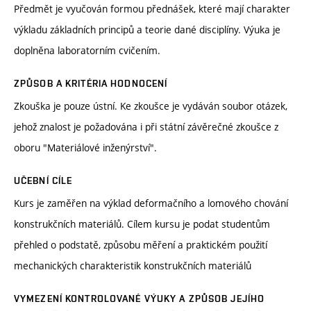
Předmět je vyučován formou přednášek, které mají charakter
výkladu základních principů a teorie dané disciplíny. Výuka je
doplněna laboratorním cvičením.
ZPŮSOB A KRITÉRIA HODNOCENÍ
Zkouška je pouze ústní. Ke zkoušce je vydáván soubor otázek,
jehož znalost je požadována i při státní závěrečné zkoušce z
oboru "Materiálové inženýrství".
UČEBNÍ CÍLE
Kurs je zaměřen na výklad deformačního a lomového chování
konstrukčních materiálů. Cílem kursu je podat studentům
přehled o podstatě, způsobu měření a praktickém použití
mechanických charakteristik konstrukčních materiálů
VYMEZENÍ KONTROLOVANÉ VÝUKY A ZPŮSOB JEJÍHO