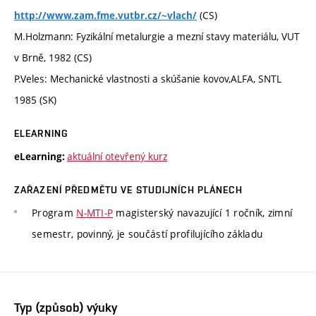
(CS)
http://www.zam.fme.vutbr.cz/~vlach/
M.Holzmann: Fyzikální metalurgie a mezní stavy materiálu, VUT
v Brně, 1982 (CS)
P.Veles: Mechanické vlastnosti a skúšanie kovov,ALFA, SNTL
1985 (SK)
ELEARNING
aktuální otevřený kurz
eLearning:
ZAŘAZENÍ PŘEDMĚTU VE STUDIJNÍCH PLÁNECH
Program
N-MTI-P
magisterský navazující 1 ročník, zimní
semestr, povinný, je součástí profilujícího základu
Typ (způsob) výuky