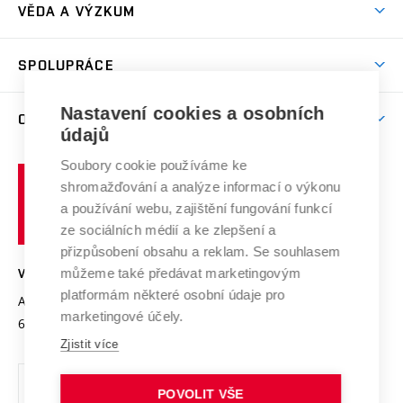
Dny otevřených dveří
VĚDA A VÝZKUM
Sport na VUT
(externí
Studijní programy
Poplatky za studium
Uznání zahraničního vzdělání
Knihovny
Aktivity pro juniory
Studentský život
odkaz)
Věda a výzkum na VUT
Harmonogram akademického roku
Zpracování osobních údajů studentů
Sociální bezpečí
SPOLUPRÁCE
Celoživotní vzdělávání
Brno
Podpora excelence
Závěrečné práce
Studium bez bariér
Zpracování osobních údajů uchazečů o studium
Firemní spolupráce
Mezinárodní vědecká rada
Nastavení cookies a osobních
O UNIVERZITĚ
Doktorské studium
Podpora podnikání
E-přihláška
údajů
Zahraniční spolupráce
Systém zajišťování kvality výzkumu
Profil univerzity
Spolupráce se školami
Soubory cookie používáme ke
Vysoké
Výzkumné infrastruktury
shromažďování a analýze informací o výkonu
Udržitelná univerzita
učení
Služby univerzity
Transfer znalostí
a používání webu, zajištění fungování funkcí
technické
Podnikavá univerzita / ContriBUTe
Mezinárodní dohody
ze sociálních médií a ke zlepšení a
Open Science
v
Bezpečná univerzita
přizpůsobení obsahu a reklam. Se souhlasem
Univerzitní sítě
Brně
Projekty
můžeme také předávat marketingovým
VYSOKÉ UČENÍ TECHNICKÉ V BRNĚ
Vyznamenání
platformám některé osobní údaje pro
Projekty ze strukturálních fondů
Antonínská 548/1
www.vut.cz
marketingové účely.
Organizační struktura
602 00 Brno
vut@vutbr.cz
Specifický výzkum
Zjistit více
Úřední deska
Ochrana osobních údajů
POVOLIT VŠE