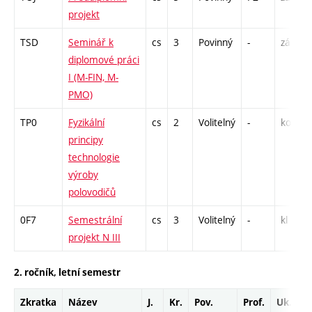
projekt
TSD
Seminář k
cs
3
Povinný
-
zá
diplomové práci
I (M-FIN, M-
PMO)
TP0
Fyzikální
cs
2
Volitelný
-
kol
principy
technologie
výroby
polovodičů
0F7
Semestrální
cs
3
Volitelný
-
kl
projekt N III
2. ročník, letní semestr
Zkratka
Název
J.
Kr.
Pov.
Prof.
Uk.
H