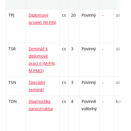
r
TPJ
Diplomový
cs
20
Povinný
-
zá
V
projekt (M-FIN)
1
C
5
TSR
Seminář k
cs
3
Povinný
-
zá
C
diplomové
práci II (M-FIN,
M-PMO)
TSN
Speciální
cs
3
Povinný
-
zá
C
seminář
TDN
Diagnostika
cs
4
Povinně
-
kol
P 
nanostruktur
volitelný
L 
C
/ 
6