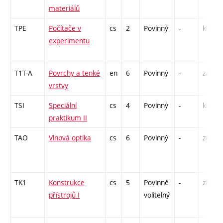
materiálů
TPE
Počítače v
cs
2
Povinný
-
kl
experimentu
T1T-A
Povrchy a tenké
en
6
Povinný
-
zá,zk
vrstvy
TSI
Speciální
cs
4
Povinný
-
kl
praktikum II
TAO
Vlnová optika
cs
6
Povinný
-
zá,zk
TK1
Konstrukce
cs
5
Povinně
-
zá,zk
přístrojů I
volitelný