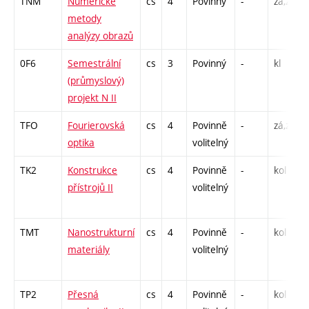
TNM
Numerické
cs
4
Povinný
-
zá,zk
metody
analýzy obrazů
0F6
Semestrální
cs
3
Povinný
-
kl
(průmyslový)
projekt N II
TFO
Fourierovská
cs
4
Povinně
-
zá,zk
optika
volitelný
TK2
Konstrukce
cs
4
Povinně
-
kol
přístrojů II
volitelný
TMT
Nanostrukturní
cs
4
Povinně
-
kol
materiály
volitelný
TP2
Přesná
cs
4
Povinně
-
kol