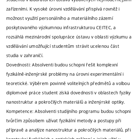
zařízeními. K vysoké úrovni vzdělávání přispívá rovněž i
možnost využití personálního a materiálního zázemí
poskytovaného výzkumnou infrastrukturou CEITEC, a
rozsáhlá mezinárodní spolupráce ústavu v oblasti výzkumu a
vzdělávání umožňující studentům strávit ucelenou část
studia v zahraničí.
Dovednosti: Absolventi budou schopni řešit komplexní
fyzikálně-inženýrské problémy na úrovni experimentální i
teoretické. Výběrem povinně volitelných předmětů a volbou
diplomové práce student získá dovednosti v oblastech fyziky
nanostruktur a pokročilých materiálů a inženýrské optiky.
Kompetence: Absolventi studijního programu budou schopni
tvůrčím způsobem užívat fyzikální metody a postupy při
přípravě a analýze nanostruktur a pokročilých materiálů, při