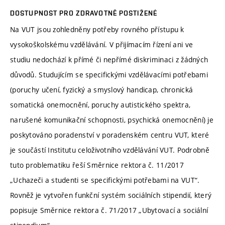
DOSTUPNOST PRO ZDRAVOTNĚ POSTIŽENÉ
Na VUT jsou zohledněny potřeby rovného přístupu k
vysokoškolskému vzdělávání. V přijímacím řízení ani ve
studiu nedochází k přímé či nepřímé diskriminaci z žádných
důvodů. Studujícím se specifickými vzdělávacími potřebami
(poruchy učení, fyzický a smyslový handicap, chronická
somatická onemocnění, poruchy autistického spektra,
narušené komunikační schopnosti, psychická onemocnění) je
poskytováno poradenství v poradenském centru VUT, které
je součástí Institutu celoživotního vzdělávání VUT. Podrobně
tuto problematiku řeší Směrnice rektora č. 11/2017
„Uchazeči a studenti se specifickými potřebami na VUT“.
Rovněž je vytvořen funkční systém sociálních stipendií, který
popisuje Směrnice rektora č. 71/2017 „Ubytovací a sociální