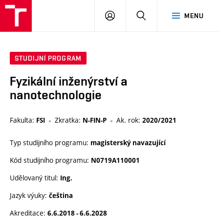
VUT
PŘIHLÁSIT
HLEDAT
MENU
SE
STUDIJNÍ PROGRAM
Fyzikální inženýrství a
nanotechnologie
Fakulta:
Zkratka:
Ak. rok:
FSI
N-FIN-P
2020/2021
Typ studijního programu:
magisterský navazující
Kód studijního programu:
N0719A110001
Udělovaný titul:
Ing.
Jazyk výuky:
čeština
Akreditace:
6.6.2018 - 6.6.2028