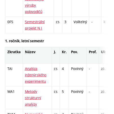
výroby
polovodičů
0F5
Semestrální
cs
3
Volitelný
-
kl
projekt N I
1. ročník, letní semestr
Zkratka
Název
J.
Kr.
Pov.
Prof.
Uk.
TAI
Analýza
cs
4
Povinný
-
zá,zk
inženýrského
experimentu
WA1
Metody
cs
5
Povinný
-
zá,zk
strukturní
analýzy