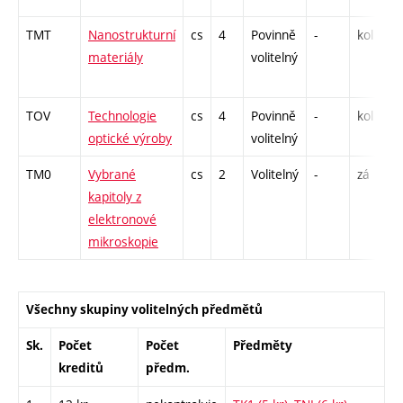
TMT
Nanostrukturní
cs
4
Povinně
-
kol
P 
materiály
volitelný
L 
C
TOV
Technologie
cs
4
Povinně
-
kol
P 
optické výroby
volitelný
L 
TM0
Vybrané
cs
2
Volitelný
-
zá
P 
kapitoly z
elektronové
mikroskopie
Všechny skupiny volitelných předmětů
Sk.
Počet
Počet
Předměty
kreditů
předm.