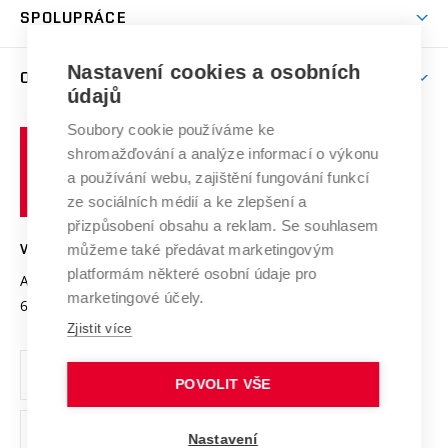
Harmonogram akademického roku
Zpracování osobních údajů studentů
Sociální bezpečí
SPOLUPRÁCE
Celoživotní vzdělávání
Brno
Podpora excelence
Závěrečné práce
Studium bez bariér
Zpracování osobních údajů uchazečů o studium
Firemní spolupráce
Mezinárodní vědecká rada
Nastavení cookies a osobních
O UNIVERZITĚ
Doktorské studium
Podpora podnikání
E-přihláška
údajů
Zahraniční spolupráce
Systém zajišťování kvality výzkumu
Profil univerzity
Spolupráce se školami
Soubory cookie používáme ke
Vysoké
Výzkumné infrastruktury
shromažďování a analýze informací o výkonu
Udržitelná univerzita
učení
Služby univerzity
Transfer znalostí
a používání webu, zajištění fungování funkcí
technické
Podnikavá univerzita / ContriBUTe
Mezinárodní dohody
ze sociálních médií a ke zlepšení a
Open Science
v
Bezpečná univerzita
přizpůsobení obsahu a reklam. Se souhlasem
Univerzitní sítě
Brně
Projekty
můžeme také předávat marketingovým
VYSOKÉ UČENÍ TECHNICKÉ V BRNĚ
Vyznamenání
platformám některé osobní údaje pro
Projekty ze strukturálních fondů
Antonínská 548/1
www.vut.cz
marketingové účely.
Organizační struktura
602 00 Brno
vut@vutbr.cz
Specifický výzkum
Zjistit více
Úřední deska
Ochrana osobních údajů
POVOLIT VŠE
(externí
Pracovní příležitosti
Nastavení