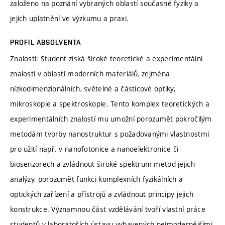
založeno na poznání vybraných oblastí současné fyziky a
jejich uplatnění ve výzkumu a praxi.
PROFIL ABSOLVENTA
Znalosti: Student získá široké teoretické a experimentální
znalosti v oblasti moderních materiálů, zejména
nízkodimenzionálních, světelné a částicové optiky,
mikroskopie a spektroskopie. Tento komplex teoretických a
experimentálních znalostí mu umožní porozumět pokročilým
metodám tvorby nanostruktur s požadovanými vlastnostmi
pro užití např. v nanofotonice a nanoelektronice či
biosenzorech a zvládnout široké spektrum metod jejich
analýzy, porozumět funkci komplexních fyzikálních a
optických zařízení a přístrojů a zvládnout principy jejich
konstrukce. Významnou část vzdělávání tvoří vlastní práce
studentů v laboratořích ústavu vybavených nejmodernějšími