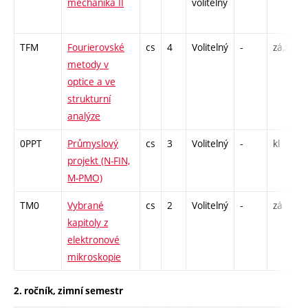
mechanika II
volitelný
TFM
Fourierovské
cs
4
Volitelný
-
zá,zk
metody v
optice a ve
strukturní
analýze
0PPT
Průmyslový
cs
3
Volitelný
-
kl
projekt (N-FIN,
M-PMO)
TM0
Vybrané
cs
2
Volitelný
-
zá
kapitoly z
elektronové
mikroskopie
2. ročník, zimní semestr