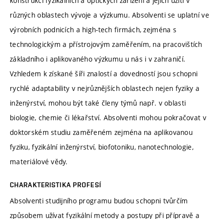
konstrukci fyzikálních a optických zařízení a jejich užití v
různých oblastech vývoje a výzkumu. Absolventi se uplatní ve
výrobních podnicích a high-tech firmách, zejména s
technologickým a přístrojovým zaměřením, na pracovištích
základního i aplikovaného výzkumu u nás i v zahraničí.
Vzhledem k získané šíři znalostí a dovedností jsou schopni
rychlé adaptability v nejrůznějších oblastech nejen fyziky a
inženýrství, mohou být také členy týmů např. v oblasti
biologie, chemie či lékařství. Absolventi mohou pokračovat v
doktorském studiu zaměřeném zejména na aplikovanou
fyziku, fyzikální inženýrství, biofotoniku, nanotechnologie,
materiálové vědy.
CHARAKTERISTIKA PROFESÍ
Absolventi studijního programu budou schopni tvůrčím
způsobem užívat fyzikální metody a postupy při přípravě a