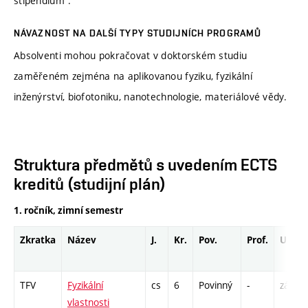
stipendium“.
NÁVAZNOST NA DALŠÍ TYPY STUDIJNÍCH PROGRAMŮ
Absolventi mohou pokračovat v doktorském studiu
zaměřeném zejména na aplikovanou fyziku, fyzikální
inženýrství, biofotoniku, nanotechnologie, materiálové vědy.
Struktura předmětů s uvedením ECTS
kreditů (studijní plán)
1. ročník, zimní semestr
Zkratka
Název
J.
Kr.
Pov.
Prof.
Uk.
TFV
Fyzikální
cs
6
Povinný
-
zá,zk
vlastnosti