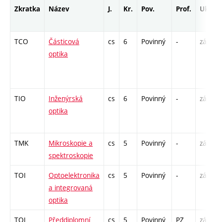
Zkratka
Název
J.
Kr.
Pov.
Prof.
Uk.
TCO
Částicová
cs
6
Povinný
-
zá,zk
optika
TIO
Inženýrská
cs
6
Povinný
-
zá,zk
optika
TMK
Mikroskopie a
cs
5
Povinný
-
zá,zk
spektroskopie
TOI
Optoelektronika
cs
5
Povinný
-
zá,zk
a integrovaná
optika
TOJ
Předdiplomní
cs
5
Povinný
PZ
zá