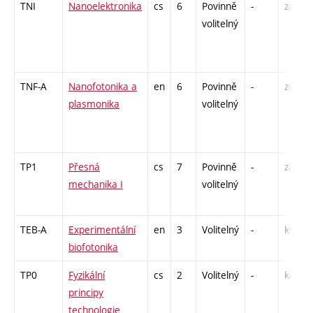
TNI
Nanoelektronika
cs
6
Povinně
-
zá,zk
volitelný
TNF-A
Nanofotonika a
en
6
Povinně
-
zá,zk
plasmonika
volitelný
TP1
Přesná
cs
7
Povinně
-
zá,zk
mechanika I
volitelný
TEB-A
Experimentální
en
3
Volitelný
-
kol
biofotonika
TP0
Fyzikální
cs
2
Volitelný
-
kol
principy
technologie