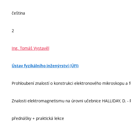
čeština
2
Ing. Tomáš Vystavěl
Ústav fyzikálního inženýrství (ÚFI)
Prohloubení znalostí o konstrukci elektronového mikroskopu a fu
Znalosti elektromagnetismu na úrovni učebnice HALLIDAY, D. - R
přednášky + praktická lekce