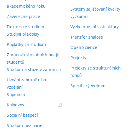
akademického roku
Systém zajišťování kvality
Závěrečné práce
výzkumu
Doktorské studium
Výzkumné infrastruktury
Studijní předpisy
Transfer znalostí
Poplatky za studium
Open Science
Zpracování osobních údajů
Projekty
studentů
Projekty ze strukturálních
Studium a stáže v zahraničí
fondů
Uznání zahraničního
Specifický výzkum
vzdělání
Stipendia
(externí
Knihovny
odkaz)
Sociální bezpečí
Studium bez bariér