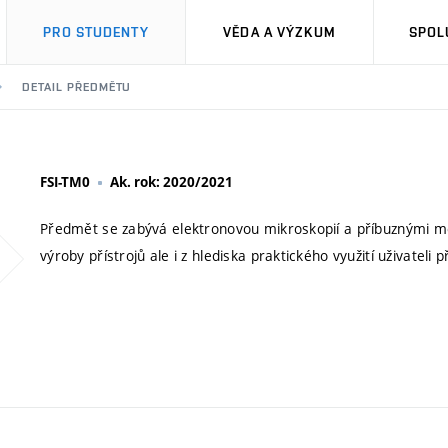
PRO STUDENTY
VĚDA A VÝZKUM
SPOL
DETAIL PŘEDMĚTU
FSI-TM0
Ak. rok: 2020/2021
Předmět se zabývá elektronovou mikroskopií a příbuznými met
výroby přístrojů ale i z hlediska praktického využití uživateli př