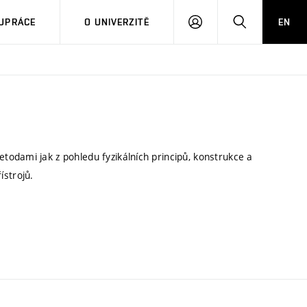
PŘIHLÁSIT
HLEDAT
UPRÁCE
O UNIVERZITĚ
EN
SE
odami jak z pohledu fyzikálních principů, konstrukce a
ístrojů.