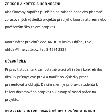
ZPŮSOB A KRITÉRIA HODNOCENÍ
Klasifikovaný zápočet je udělen na základě obhajoby písemně
zpracovaných výsledků projektu před jeho koordinátorem nebo
pověřeným školitelem projektu.
Koordinátor projektů: doc. RNDr. Miloslav Ohlídal, CSc.,
ohlidal@fme.vutbr.cz, tel: 5 4114 2831
UČEBNÍ CÍLE
Připravit studenta k samostatné práci při řešení konkrétního
úkolu v průmyslové praxi a naučit ho výsledky práce
prezentovat a obhájit. Dalším cílem je připravit studenta k
řešení diplomového projektu a k osvojení zásad práce na
projektu.
VYMEZENÍ KONTROLOVANÉ VÝUKY A ZPŮSOB JEJÍHO