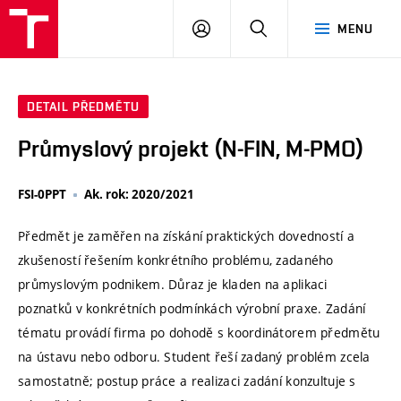
VUT
PŘIHLÁSIT
HLEDAT
MENU
SE
DETAIL PŘEDMĚTU
Průmyslový projekt (N-FIN, M-PMO)
FSI-0PPT
Ak. rok: 2020/2021
Předmět je zaměřen na získání praktických dovedností a
zkušeností řešením konkrétního problému, zadaného
průmyslovým podnikem. Důraz je kladen na aplikaci
poznatků v konkrétních podmínkách výrobní praxe. Zadání
tématu provádí firma po dohodě s koordinátorem předmětu
na ústavu nebo odboru. Student řeší zadaný problém zcela
samostatně; postup práce a realizaci zadání konzultuje s