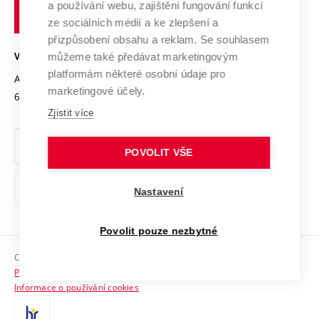
Transfer znalostí
a používání webu, zajištění fungování funkcí
technické
Podnikavá univerzita / ContriBUTe
Mezinárodní dohody
ze sociálních médií a ke zlepšení a
Open Science
v
Bezpečná univerzita
přizpůsobení obsahu a reklam. Se souhlasem
Univerzitní sítě
Brně
Projekty
můžeme také předávat marketingovým
VYSOKÉ UČENÍ TECHNICKÉ V BRNĚ
Vyznamenání
platformám některé osobní údaje pro
Projekty ze strukturálních fondů
Antonínská 548/1
www.vut.cz
marketingové účely.
Organizační struktura
602 00 Brno
vut@vutbr.cz
Specifický výzkum
Zjistit více
Úřední deska
Ochrana osobních údajů
POVOLIT VŠE
(externí
Pracovní příležitosti
Nastavení
odkaz)
Podpora a rozvoj zaměstnanců a studujících
Povolit pouze nezbytné
Rovné příležitosti
Copyright © 2026 VUT
Sociální bezpečí
Prohlášení o přístupnosti
HR Award
Informace o používání cookies