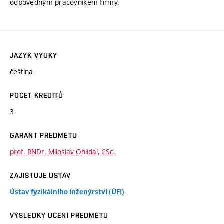
odpovědným pracovníkem firmy.
JAZYK VÝUKY
čeština
POČET KREDITŮ
3
GARANT PŘEDMĚTU
prof. RNDr. Miloslav Ohlídal, CSc.
ZAJIŠŤUJE ÚSTAV
Ústav fyzikálního inženýrství (ÚFI)
VÝSLEDKY UČENÍ PŘEDMĚTU