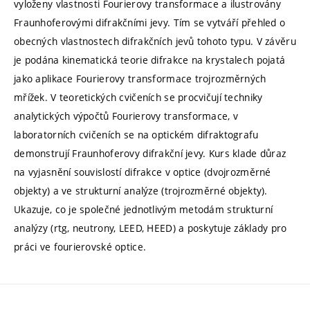
vyloženy vlastnosti Fourierovy transformace a ilustrovány
Fraunhoferovými difrakčními jevy. Tím se vytváří přehled o
obecných vlastnostech difrakčních jevů tohoto typu. V závěru
je podána kinematická teorie difrakce na krystalech pojatá
jako aplikace Fourierovy transformace trojrozměrných
mřížek. V teoretických cvičeních se procvičují techniky
analytických výpočtů Fourierovy transformace, v
laboratorních cvičeních se na optickém difraktografu
demonstrují Fraunhoferovy difrakční jevy. Kurs klade důraz
na vyjasnění souvislostí difrakce v optice (dvojrozměrné
objekty) a ve strukturní analýze (trojrozměrné objekty).
Ukazuje, co je společné jednotlivým metodám strukturní
analýzy (rtg, neutrony, LEED, HEED) a poskytuje základy pro
práci ve fourierovské optice.