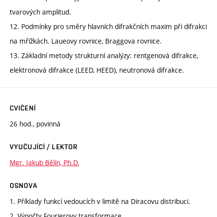
tvarových amplitud.
12. Podmínky pro směry hlavních difrakčních maxim při difrakci
na mřížkách. Laueovy rovnice, Braggova rovnice.
13. Základní metody strukturní analýzy: rentgenová difrakce,
elektronová difrakce (LEED, HEED), neutronová difrakce.
CVIČENÍ
26 hod., povinná
VYUČUJÍCÍ / LEKTOR
Mgr. Jakub Bělín, Ph.D.
OSNOVA
1. Příklady funkcí vedoucích v limitě na Diracovu distribuci.
2. Výpočty Fourierovy transformace.