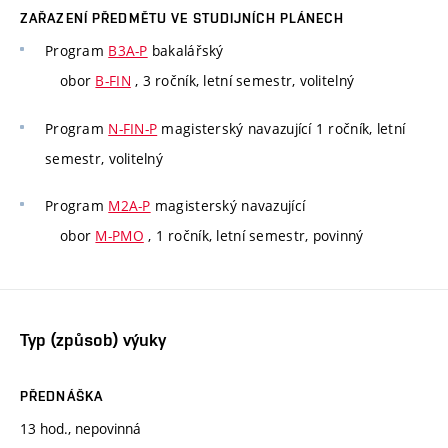
ZAŘAZENÍ PŘEDMĚTU VE STUDIJNÍCH PLÁNECH
Program
B3A-P
bakalářský
obor
B-FIN
, 3 ročník, letní semestr, volitelný
Program
N-FIN-P
magisterský navazující 1 ročník, letní
semestr, volitelný
Program
M2A-P
magisterský navazující
obor
M-PMO
, 1 ročník, letní semestr, povinný
Typ (způsob) výuky
PŘEDNÁŠKA
13 hod., nepovinná