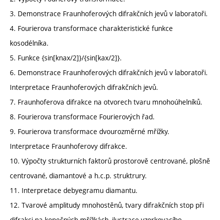
3. Demonstrace Fraunhoferových difrakčních jevů v laboratoři.
4. Fourierova transformace charakteristické funkce
kosodélníka.
5. Funkce {sin[knax/2]}/{sin[kax/2]}.
6. Demonstrace Fraunhoferových difrakčních jevů v laboratoři.
Interpretace Fraunhoferových difrakčních jevů.
7. Fraunhoferova difrakce na otvorech tvaru mnohoúhelníků.
8. Fourierova transformace Fourierových řad.
9. Fourierova transformace dvourozměrné mřížky.
Interpretace Fraunhoferovy difrakce.
10. Výpočty strukturních faktorů prostorově centrované, plošně
centrované, diamantové a h.c.p. struktrury.
11. Interpretace debyegramu diamantu.
12. Tvarové amplitudy mnohostěnů, tvary difrakčních stop při
difrakci na konečných mřížkách, ilustrace vzorkovacího