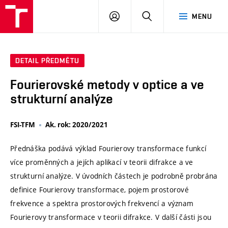
VUT
PŘIHLÁSIT
HLEDAT
MENU
SE
DETAIL PŘEDMĚTU
Fourierovské metody v optice a ve
strukturní analýze
FSI-TFM
Ak. rok: 2020/2021
Přednáška podává výklad Fourierovy transformace funkcí
více proměnných a jejích aplikací v teorii difrakce a ve
strukturní analýze. V úvodních částech je podrobně probrána
definice Fourierovy transformace, pojem prostorové
frekvence a spektra prostorových frekvencí a význam
Fourierovy transformace v teorii difrakce. V další části jsou