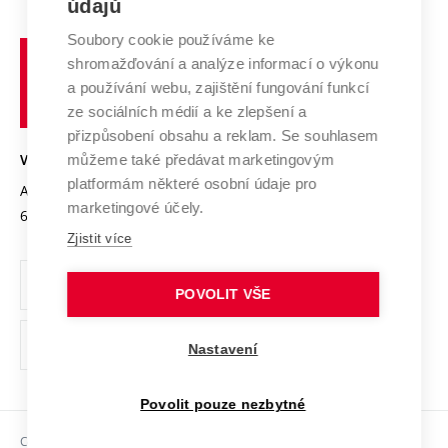
E-přihláška
údajů
Zahraniční spolupráce
Systém zajišťování kvality výzkumu
Profil univerzity
Spolupráce se školami
Soubory cookie používáme ke
Vysoké
Výzkumné infrastruktury
shromažďování a analýze informací o výkonu
Udržitelná univerzita
učení
Služby univerzity
Transfer znalostí
a používání webu, zajištění fungování funkcí
technické
Podnikavá univerzita / ContriBUTe
Mezinárodní dohody
ze sociálních médií a ke zlepšení a
Open Science
v
Bezpečná univerzita
přizpůsobení obsahu a reklam. Se souhlasem
Univerzitní sítě
Brně
Projekty
můžeme také předávat marketingovým
VYSOKÉ UČENÍ TECHNICKÉ V BRNĚ
Vyznamenání
platformám některé osobní údaje pro
Projekty ze strukturálních fondů
Antonínská 548/1
www.vut.cz
marketingové účely.
Organizační struktura
602 00 Brno
vut@vutbr.cz
Specifický výzkum
Zjistit více
Úřední deska
Ochrana osobních údajů
POVOLIT VŠE
(externí
Pracovní příležitosti
Nastavení
odkaz)
Podpora a rozvoj zaměstnanců a studujících
Povolit pouze nezbytné
Rovné příležitosti
Copyright © 2026 VUT
Sociální bezpečí