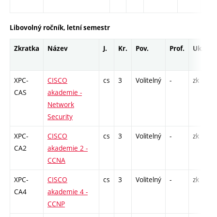
Libovolný ročník, letní semestr
Zkratka
Název
J.
Kr.
Pov.
Prof.
Uk.
H
r
XPC-
CISCO
cs
3
Volitelný
-
zk
L
CAS
akademie -
Network
Security
XPC-
CISCO
cs
3
Volitelný
-
zk
P
CA2
akademie 2 -
L
CCNA
XPC-
CISCO
cs
3
Volitelný
-
zk
L
CA4
akademie 4 -
CCNP