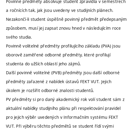
Povinné předměty absolvuje student zpravidla v semestrech
a ročnících tak, jak jsou uvedeny ve studijních plánech.
Nezakončí-li student úspěšně povinný předmět předepsaným
způsobem, musí jej zapsat znovu hned v následujícím roce
svého studia.
Povinně volitelné předměty profilujícího základu (PVA) jsou
oborově zaměřené odborné předměty, které profilují
studenta do užších oblastí jeho zájmů.
Další povinně volitelné (PVB) předměty jsou další odborné
předměty zařazené z nabídek ústavů FEKT VUT. Jejich
úkolem je rozšířit odborné znalosti studentů.
PV předměty si pro daný akademický rok volí student sám z
aktuální nabídky studijního plánu při respektování pravidel
pro jejich výběr uvedených v Informačním systému FEKT
VUT. Při výběru těchto předmětů se student řídí svými