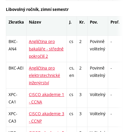
Libovolný ročník, zimní semestr
Zkratka
Název
J.
Kr.
Pov.
Prof.
Uk.
BKC-
Angličtina pro
cs
2
Povinně
-
zk
AN4
bakaláře - středně
volitelný
pokročilí 2
BKC-AEI
Angličtina pro
cs,
2
Povinně
-
zk
elektrotechnické
en
volitelný
inženýrství
XPC-
CISCO akademie 1
cs
3
Volitelný
-
zk
CA1
- CCNA
XPC-
CISCO akademie 3
cs
3
Volitelný
-
zk
CA3
- CCNP