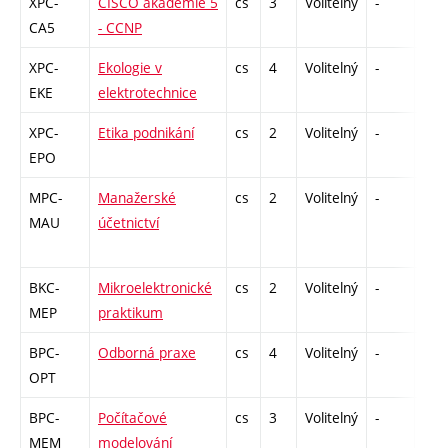
XPC-
CISCO akademie 5
cs
3
Volitelný
-
zk
CA5
- CCNP
XPC-
Ekologie v
cs
4
Volitelný
-
zá,z
EKE
elektrotechnice
XPC-
Etika podnikání
cs
2
Volitelný
-
zá
EPO
MPC-
Manažerské
cs
2
Volitelný
-
zá
MAU
účetnictví
BKC-
Mikroelektronické
cs
2
Volitelný
-
zá
MEP
praktikum
BPC-
Odborná praxe
cs
4
Volitelný
-
zá
OPT
BPC-
Počítačové
cs
3
Volitelný
-
kl
MEM
modelování