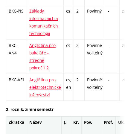
BKC-PIS
Základy
cs
2
Povinný
-
zá
informačních a
komunikačních
technologií
BKC-
Angličtina pro
cs
2
Povinně
-
zk
AN4
bakaláře -
volitelný
středně
pokročilí 2
BKC-AEI
Angličtina pro
cs,
2
Povinně
-
zk
elektrotechnické
en
volitelný
inženýrství
2. ročník, zimní semestr
Zkratka
Název
J.
Kr.
Pov.
Prof.
Uk.