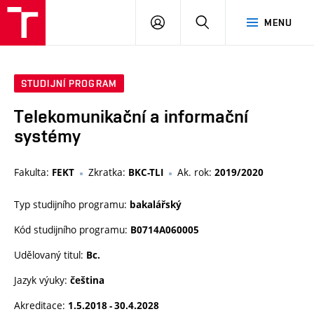
VUT
PŘIHLÁSIT
HLEDAT
MENU
SE
STUDIJNÍ PROGRAM
Telekomunikační a informační
systémy
Fakulta:
Zkratka:
Ak. rok:
FEKT
BKC-TLI
2019/2020
Typ studijního programu:
bakalářský
Kód studijního programu:
B0714A060005
Udělovaný titul:
Bc.
Jazyk výuky:
čeština
Akreditace:
1.5.2018 - 30.4.2028