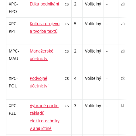
XPC-
Etika podnikání
cs
2
Volitelný
-
zá
P
EPO
XPC-
Kultura projevu
cs
5
Volitelný
-
zá
P
KPT
a tvorba textů
C
1
MPC-
Manažerské
cs
2
Volitelný
-
zá
P
MAU
účetnictví
C
1
XPC-
Podvojné
cs
4
Volitelný
-
zk
P
POU
účetnictví
C
2
XPC-
Vybrané partie
cs
3
Volitelný
-
kl
P
PZE
základů
C
elektrotechniky
1
v angličtině