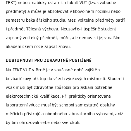
FEKT) nebo z nabídky ostatních fakult VUT (tzv. svobodné
předměty) a může je absolvovat v libovolném ročníku nebo
semestru bakalářského studia. Mezi volitelné předměty patří
i předmět Tělesná výchova. Neuzavře-li úspěšně student
zapsaný volitelný předmět, může, ale nemusí si jej v dalším
akademickém roce zapsat znovu.
DOSTUPNOST PRO ZDRAVOTNĚ POSTIŽENÉ
Na FEKT VUT v Brně je v současné době zajištěn
bezbariérový přístup do všech výukových místností. Studenti
však musí být zdravotně způsobilí pro získání potřebné
elektrotechnické kvalifikace. Při prakticky orientované
laboratorní výuce musí být schopni samostatné obsluhy
měřicích přístrojů a obdobného laboratorního vybavení, aniž
by tím ohrožovali sebe nebo své okolí.