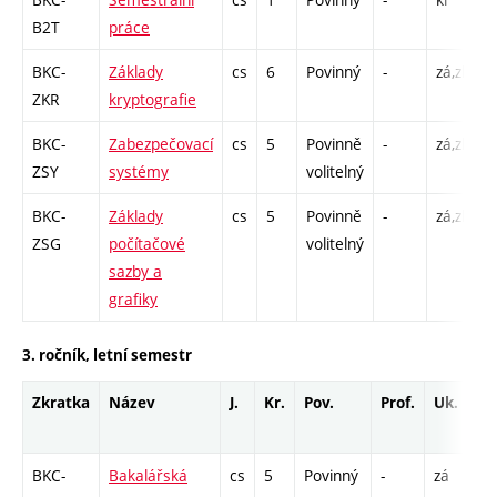
B2T
práce
BKC-
Základy
cs
6
Povinný
-
zá,zk
P
ZKR
kryptografie
C
BKC-
Zabezpečovací
cs
5
Povinně
-
zá,zk
P
ZSY
systémy
volitelný
L
BKC-
Základy
cs
5
Povinně
-
zá,zk
P
ZSG
počítačové
volitelný
C
sazby a
grafiky
3. ročník, letní semestr
Zkratka
Název
J.
Kr.
Pov.
Prof.
Uk.
H
r
BKC-
Bakalářská
cs
5
Povinný
-
zá
V