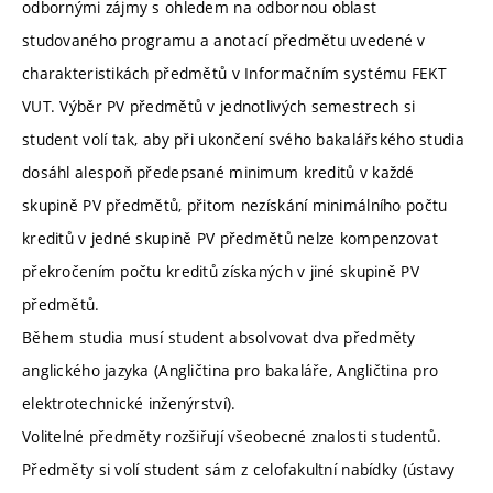
odbornými zájmy s ohledem na odbornou oblast
studovaného programu a anotací předmětu uvedené v
charakteristikách předmětů v Informačním systému FEKT
VUT. Výběr PV předmětů v jednotlivých semestrech si
student volí tak, aby při ukončení svého bakalářského studia
dosáhl alespoň předepsané minimum kreditů v každé
skupině PV předmětů, přitom nezískání minimálního počtu
kreditů v jedné skupině PV předmětů nelze kompenzovat
překročením počtu kreditů získaných v jiné skupině PV
předmětů.
Během studia musí student absolvovat dva předměty
anglického jazyka (Angličtina pro bakaláře, Angličtina pro
elektrotechnické inženýrství).
Volitelné předměty rozšiřují všeobecné znalosti studentů.
Předměty si volí student sám z celofakultní nabídky (ústavy