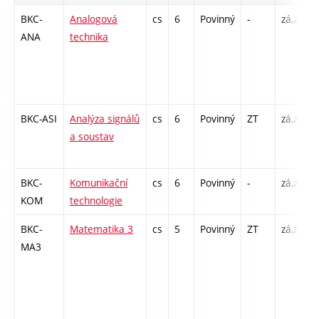
BKC-
Analogová
cs
6
Povinný
-
zá,zk
P
ANA
technika
/
BKC-ASI
Analýza signálů
cs
6
Povinný
ZT
zá,zk
P
a soustav
/
BKC-
Komunikační
cs
6
Povinný
-
zá,zk
P
KOM
technologie
L
BKC-
Matematika 3
cs
5
Povinný
ZT
zá,zk
P
MA3
4
-