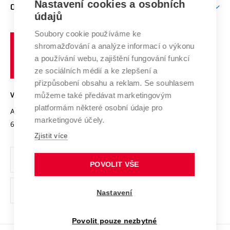
Mezinárodní vědecká rada
Nastavení cookies a osobních
O UNIVERZITĚ
Doktorské studium
Podpora podnikání
E-přihláška
údajů
Zahraniční spolupráce
Systém zajišťování kvality výzkumu
Profil univerzity
Spolupráce se školami
Soubory cookie používáme ke
Vysoké
Výzkumné infrastruktury
shromažďování a analýze informací o výkonu
Udržitelná univerzita
učení
Služby univerzity
Transfer znalostí
a používání webu, zajištění fungování funkcí
technické
Podnikavá univerzita / ContriBUTe
Mezinárodní dohody
ze sociálních médií a ke zlepšení a
Open Science
v
Bezpečná univerzita
přizpůsobení obsahu a reklam. Se souhlasem
Univerzitní sítě
Brně
Projekty
můžeme také předávat marketingovým
VYSOKÉ UČENÍ TECHNICKÉ V BRNĚ
Vyznamenání
platformám některé osobní údaje pro
Projekty ze strukturálních fondů
Antonínská 548/1
www.vut.cz
marketingové účely.
Organizační struktura
602 00 Brno
vut@vutbr.cz
Specifický výzkum
Zjistit více
Úřední deska
Ochrana osobních údajů
POVOLIT VŠE
(externí
Pracovní příležitosti
Nastavení
odkaz)
Podpora a rozvoj zaměstnanců a studujících
Povolit pouze nezbytné
Rovné příležitosti