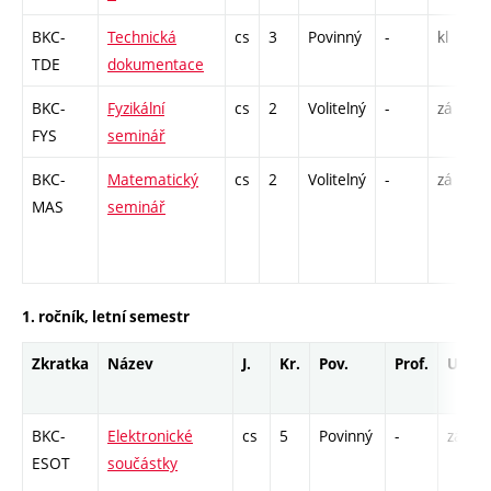
BKC-
Technická
cs
3
Povinný
-
kl
TDE
dokumentace
BKC-
Fyzikální
cs
2
Volitelný
-
zá
FYS
seminář
BKC-
Matematický
cs
2
Volitelný
-
zá
MAS
seminář
1. ročník, letní semestr
Zkratka
Název
J.
Kr.
Pov.
Prof.
Uk.
BKC-
Elektronické
cs
5
Povinný
-
zá,zk
ESOT
součástky