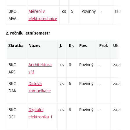
BKC-
Měření v
cs
5
Povinný
-
zá,zk
P
MVA
elektrotechnice
L
2. ročník, letní semestr
Zkratka
Název
J.
Kr.
Pov.
Prof.
Uk.
H
r
BKC-
Architektura
cs
6
Povinný
-
zá,zk
P
ARS
sítí
L
BKC-
Datová
cs
6
Povinný
-
zá,zk
P
DAK
komunikace
C
/ 
BKC-
Digitální
cs
6
Povinný
-
zá,zk
P
DE1
elektronika 1
C
/ 