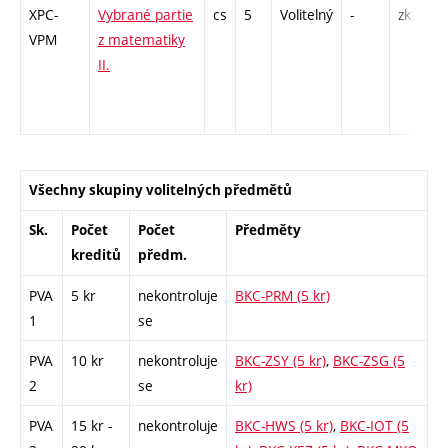
XPC-
Vybrané partie
cs
5
Volitelný
-
zk
P
VPM
z matematiky
C
II.
1
C
1
Všechny skupiny volitelných předmětů
Sk.
Počet
Počet
Předměty
kreditů
předm.
PVA
5 kr
nekontroluje
BKC-PRM (5 kr)
1
se
PVA
10 kr
nekontroluje
BKC-ZSY (5 kr)
,
BKC-ZSG (5
2
se
kr)
PVA
15 kr -
nekontroluje
BKC-HWS (5 kr)
,
BKC-IOT (5