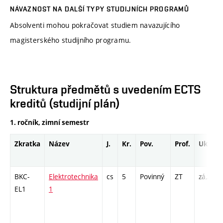
NÁVAZNOST NA DALŠÍ TYPY STUDIJNÍCH PROGRAMŮ
Absolventi mohou pokračovat studiem navazujícího
magisterského studijního programu.
Struktura předmětů s uvedením ECTS
kreditů (studijní plán)
1. ročník, zimní semestr
Zkratka
Název
J.
Kr.
Pov.
Prof.
Uk.
BKC-
Elektrotechnika
cs
5
Povinný
ZT
zá,zk
EL1
1