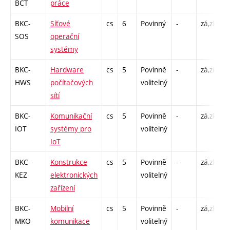
BCT
práce
BKC-
Síťové
cs
6
Povinný
-
zá,zk
P
SOS
operační
C
systémy
BKC-
Hardware
cs
5
Povinně
-
zá,zk
P
HWS
počítačových
volitelný
L
sítí
BKC-
Komunikační
cs
5
Povinně
-
zá,zk
P
IOT
systémy pro
volitelný
L
IoT
BKC-
Konstrukce
cs
5
Povinně
-
zá,zk
P
KEZ
elektronických
volitelný
L
zařízení
BKC-
Mobilní
cs
5
Povinně
-
zá,zk
P
MKO
komunikace
volitelný
L