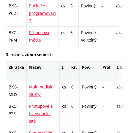
BKC-
Počítače a
cs
5
Povinný
-
zá,zk
P
PC2T
programování
C
2
BKC-
Přenosová
cs
5
Povinně
-
zá,zk
P
PRM
média
volitelný
L
3. ročník, zimní semestr
Zkratka
Název
J.
Kr.
Pov.
Prof.
Uk.
H
r
BKC-
Multimediální
cs
6
Povinný
-
zá,zk
P
MDS
služby
L
BKC-
Přístupové a
cs
6
Povinný
-
zá,zk
P
PTS
transportní
L
sítě
BKC-
Semestrální
cs
1
Povinný
-
kl
K