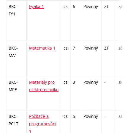
BKC-
Fyzika 1
cs
6
Povinný
ZT
zá,zk
FY1
BKC-
Matematika 1
cs
7
Povinný
ZT
zá,zk
MA1
BKC-
Materiály pro
cs
3
Povinný
-
zk
MPE
elektrotechniku
BKC-
Počítače a
cs
5
Povinný
-
zá,zk
PC1T
programování
1