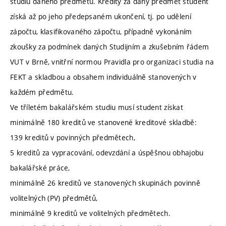
studiu daného předmětu. Kredity za daný předmět student
získá až po jeho předepsaném ukončení, tj. po udělení
zápočtu, klasifikovaného zápočtu, případně vykonáním
zkoušky za podmínek daných Studijním a zkušebním řádem
VUT v Brně, vnitřní normou Pravidla pro organizaci studia na
FEKT a skladbou a obsahem individuálně stanovených v
každém předmětu.
Ve tříletém bakalářském studiu musí student získat
minimálně 180 kreditů ve stanovené kreditové skladbě:
139 kreditů v povinných předmětech,
5 kreditů za vypracování, odevzdání a úspěšnou obhajobu
bakalářské práce,
minimálně 26 kreditů ve stanovených skupinách povinně
volitelných (PV) předmětů,
minimálně 9 kreditů ve volitelných předmětech.