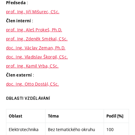
:
Předseda
prof. Ing. Jiří Mišurec, CSc.
:
Člen interní
prof. Ing. Aleš Prokeš, Ph.D.
prof. Ing. Zdeněk Smékal, CSc.
doc. Ing. Václav Zeman, Ph.D.
doc. Ing. Vladislav Škorpil, CSc.
prof. Ing. Kamil Vrba, CSc.
:
Člen externí
doc. Ing. Otto Dostál, CSc.
OBLASTI VZDĚLÁVÁNÍ
Oblast
Téma
Podíl [%]
Elektrotechnika
Bez tematického okruhu
100