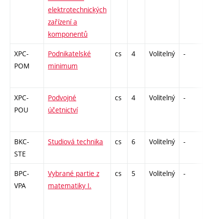
elektrotechnických
zařízení a
komponentů
XPC-
Podnikatelské
cs
4
Volitelný
-
zá
POM
minimum
XPC-
Podvojné
cs
4
Volitelný
-
zk
POU
účetnictví
BKC-
Studiová technika
cs
6
Volitelný
-
zá,z
STE
BPC-
Vybrané partie z
cs
5
Volitelný
-
zk
VPA
matematiky I.