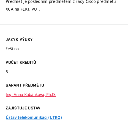
Předmět je posledním předmětem z řady Cisco předmětů
XCA na FEKT, VUT.
JAZYK VÝUKY
čeština
POČET KREDITŮ
3
GARANT PŘEDMĚTU
Ing. Anna Kubánková, Ph.D.
ZAJIŠŤUJE ÚSTAV
Ústav telekomunikací (UTKO)