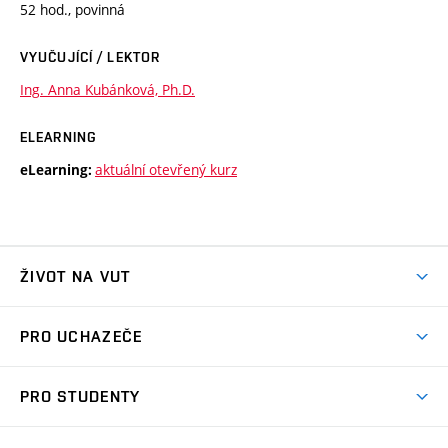
52 hod., povinná
VYUČUJÍCÍ / LEKTOR
Ing. Anna Kubánková, Ph.D.
ELEARNING
aktuální otevřený kurz
eLearning:
ŽIVOT NA VUT
Atmosféra VUT
PRO UCHAZEČE
Prostory školy
Proč na VUT
Koleje
PRO STUDENTY
Studijní programy
Stravování
Předměty
Studijní předpisy
Studium a stáže v zahraničí
Stipendia