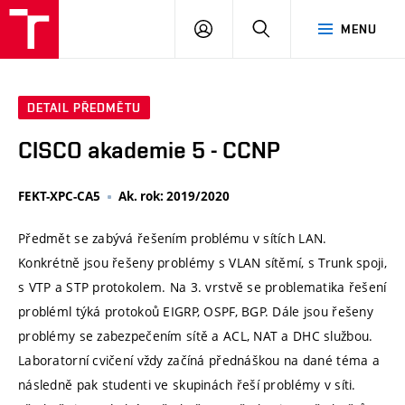
VUT
PŘIHLÁSIT
HLEDAT
MENU
SE
DETAIL PŘEDMĚTU
CISCO akademie 5 - CCNP
FEKT-XPC-CA5
Ak. rok: 2019/2020
Předmět se zabývá řešením problému v sítích LAN.
Konkrétně jsou řešeny problémy s VLAN sítěmí, s Trunk spoji,
s VTP a STP protokolem. Na 3. vrstvě se problematika řešení
probléml týká protokoů EIGRP, OSPF, BGP. Dále jsou řešeny
problémy se zabezpečením sítě a ACL, NAT a DHC službou.
Laboratorní cvičení vždy začíná přednáškou na dané téma a
následně pak studenti ve skupinách řeší problémy v síti.