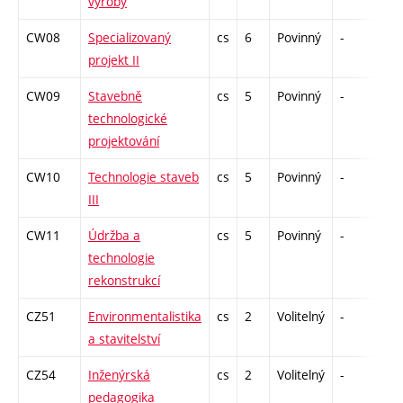
výroby
CW08
Specializovaný
cs
6
Povinný
-
kl
projekt II
CW09
Stavebně
cs
5
Povinný
-
zá,
technologické
projektování
CW10
Technologie staveb
cs
5
Povinný
-
zá,
III
CW11
Údržba a
cs
5
Povinný
-
zá,
technologie
rekonstrukcí
CZ51
Environmentalistika
cs
2
Volitelný
-
zá
a stavitelství
CZ54
Inženýrská
cs
2
Volitelný
-
zá
pedagogika