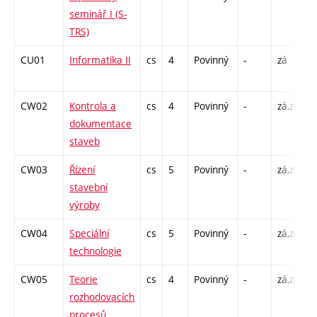
seminář I (S-
TRS)
CU01
Informatika II
cs
4
Povinný
-
zá
P
C
CW02
Kontrola a
cs
4
Povinný
-
zá,zk
P
dokumentace
C
staveb
CW03
Řízení
cs
5
Povinný
-
zá,zk
P
stavební
C
výroby
CW04
Speciální
cs
5
Povinný
-
zá,zk
P
technologie
C
CW05
Teorie
cs
4
Povinný
-
zá,zk
P
rozhodovacích
C
procesů