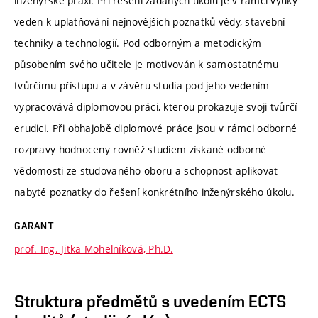
inženýrské praxi. Při řešení zadaných úkolů je v rámci výuky
veden k uplatňování nejnovějších poznatků vědy, stavební
techniky a technologií. Pod odborným a metodickým
působením svého učitele je motivován k samostatnému
tvůrčímu přístupu a v závěru studia pod jeho vedením
vypracovává diplomovou práci, kterou prokazuje svoji tvůrčí
erudici. Při obhajobě diplomové práce jsou v rámci odborné
rozpravy hodnoceny rovněž studiem získané odborné
vědomosti ze studovaného oboru a schopnost aplikovat
nabyté poznatky do řešení konkrétního inženýrského úkolu.
GARANT
prof. Ing. Jitka Mohelníková, Ph.D.
Struktura předmětů s uvedením ECTS