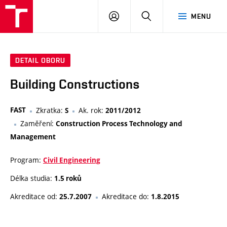
VUT
PŘIHLÁSIT
HLEDAT
MENU
SE
DETAIL OBORU
Building Constructions
FAST
Zkratka:
Ak. rok:
S
2011/2012
Zaměření:
Construction Process Technology and
Management
Program:
Civil Engineering
Délka studia:
1.5 roků
Akreditace od:
Akreditace do:
25.7.2007
1.8.2015