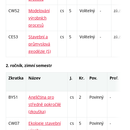
CW52
Modelování
cs
5
Volitelný
-
zá,zk
P
výrobních
C
procesů
CE53
Stavební a
cs
5
Volitelný
-
zá,zk
P
průmyslová
C
geodézie (S)
2. ročník, zimní semestr
Zkratka
Název
J.
Kr.
Pov.
Prof.
Uk.
BY51
Angličtina pro
cs
2
Povinný
-
zk
středně pokročilé
(zkouška)
CW07
Ekologie stavební
cs
5
Povinný
-
zá,