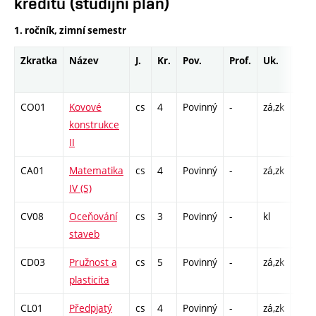
kreditů (studijní plán)
1. ročník, zimní semestr
Zkratka
Název
J.
Kr.
Pov.
Prof.
Uk.
Hod
roz
CO01
Kovové
cs
4
Povinný
-
zá,zk
P - 
konstrukce
C1 -
II
CA01
Matematika
cs
4
Povinný
-
zá,zk
P - 
IV (S)
C1 -
CV08
Oceňování
cs
3
Povinný
-
kl
P - 
staveb
C1 -
CD03
Pružnost a
cs
5
Povinný
-
zá,zk
P - 
plasticita
C1 -
CL01
Předpjatý
cs
4
Povinný
-
zá,zk
P - 