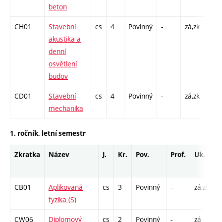
beton
C1 -
CH01
Stavební
cs
4
Povinný
-
zá,zk
P - 
akustika a
C1 -
denní
osvětlení
budov
CD01
Stavební
cs
4
Povinný
-
zá,zk
P - 
mechanika
C1 -
1. ročník, letní semestr
Zkratka
Název
J.
Kr.
Pov.
Prof.
Uk.
H
r
CB01
Aplikovaná
cs
3
Povinný
-
zá,zk
P
fyzika (S)
C
CW06
Diplomový
cs
2
Povinný
-
zá
C