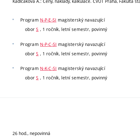
Kadlčáková A.: Ceny, náklady, kalkulace. ČVUT Praha, Fakulta st
Program
N-P-E-SI
magisterský navazující
obor
S
, 1 ročník, letní semestr, povinný
Program
N-P-C-SI
magisterský navazující
obor
S
, 1 ročník, letní semestr, povinný
Program
N-K-C-SI
magisterský navazující
obor
S
, 1 ročník, letní semestr, povinný
26 hod., nepovinná