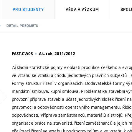
PRO STUDENTY
VĚDA A VÝZKUM
SPOL
DETAIL PŘEDMĚTU
FAST-CW03
Ak. rok: 2011/2012
Základní statistické pojmy v oblasti produkce českého a evr
ve vztahu ke vzniku a chodu jednotlivých právních subjektů - 
Formy struktur řízení v organizacích. Dodavatelské formy výs
mandátní smlouva, kupní smlouva. Problematika stavební výrob
provozní příprava staveb a účast jednotlivých složek řízení na 
pravomoci a odpovědnosti operativního managementu. Řídící
odpovědností. Příprava zaměstnanců, materiálů a strojů. Př
organizace práce na staveništi, řízení zaměstnanců a jejich m
přejímací řízení ve vztahu k podzhotovitelům a ve vztahu k o