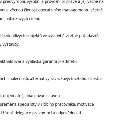
v předvýrobní, výrobní a provozní přípravě a její vazbě na
tivní a věcnou činnost operativního managementu včetně
ní nabídkových řízení.
i jednotlivých subjektů ve výstavbě včetně požadavků
y výstavby.
aktualizovaná vyhláška garanta předmětu.
ch společností, alternativy závazkových vztahů, účastníci
, objednatel), financování staveb
 přeměna specialisty v řídícího pracovníka, motivace
ad řízení, delegace pravomocí a odpovědností