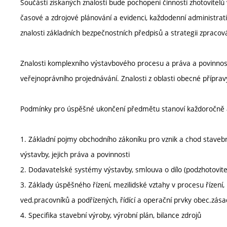
Součástí získaných znalostí bude pochopení činností zhotovitelů 
časové a zdrojové plánování a evidenci, každodenní administra
znalosti základních bezpečnostních předpisů a strategii zpracová
Znalosti komplexního výstavbového procesu a práva a povinnost
veřejnoprávního projednávání. Znalosti z oblasti obecné příprav
Podmínky pro úspěšné ukončení předmětu stanoví každoročně 
1. Základní pojmy obchodního zákoníku pro vznik a chod stavební
výstavby, jejich práva a povinnosti
2. Dodavatelské systémy výstavby, smlouva o dílo (podzhotovitel
3. Základy úspěšného řízení, mezilidské vztahy v procesu řízení,
ved.pracovníků a podřízených, řídící a operační prvky obec.zás
4. Specifika stavební výroby, výrobní plán, bilance zdrojů