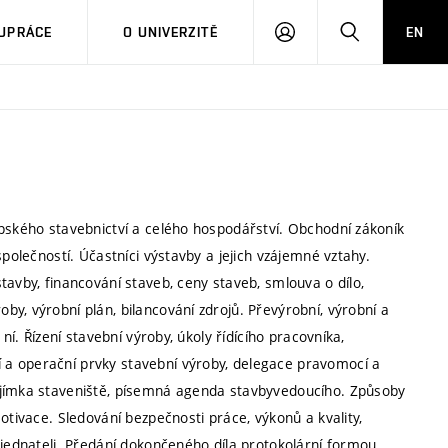
PŘIHLÁSIT
HLEDAT
UPRÁCE
O UNIVERZITĚ
EN
SE
opského stavebnictví a celého hospodářství. Obchodní zákoník
společností. Účastníci výstavby a jejich vzájemné vztahy.
tavby, financování staveb, ceny staveb, smlouva o dílo,
y, výrobní plán, bilancování zdrojů. Převýrobní, výrobní a
ní. Řízení stavební výroby, úkoly řídícího pracovníka,
 a operační prvky stavební výroby, delegace pravomocí a
ejímka staveniště, písemná agenda stavbyvedoucího. Způsoby
otivace. Sledování bezpečnosti práce, výkonů a kvality,
bjednateli. Předání dokončeného díla protokolární formou,