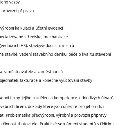
 jeho vazby
a provozní příprava
 výrobní kalkulaci a účetní evidenci
specializované střediska, mechanizace
 (vedoucích HS), stavbyvedoucích, mistrů
a stavbě, vedení stavebního deníku, péče o kvalitu stavební
iska zaměstnavatele a zaměstnanců
objednateli, fakturace a konečné vyúčtování stavby
ební firmy, jejího rozdělení a kompetence jednotlivých útvarů.
bních firem, doklady které jsou důležité pro jeho řídící
at. Problematika předvýrobní, výrobní a provozní přípravy
 činnost zhotovitele. Praktické seznámení studentů s řídícími