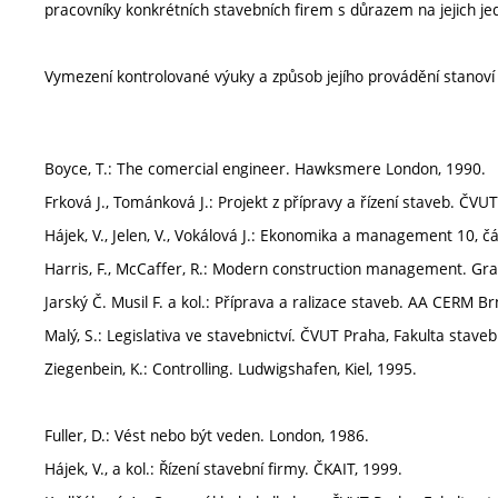
pracovníky konkrétních stavebních firem s důrazem na jejich jedn
Vymezení kontrolované výuky a způsob jejího provádění stanov
Boyce, T.: The comercial engineer. Hawksmere London, 1990.
Frková J., Tománková J.: Projekt z přípravy a řízení staveb. ČVU
Hájek, V., Jelen, V., Vokálová J.: Ekonomika a management 10, čá
Harris, F., McCaffer, R.: Modern construction management. Gra
Jarský Č. Musil F. a kol.: Příprava a ralizace staveb. AA CERM Br
Malý, S.: Legislativa ve stavebnictví. ČVUT Praha, Fakulta staveb
Ziegenbein, K.: Controlling. Ludwigshafen, Kiel, 1995.
Fuller, D.: Vést nebo být veden. London, 1986.
Hájek, V., a kol.: Řízení stavební firmy. ČKAIT, 1999.