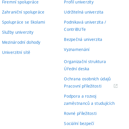
Firemní spolupráce
Profil univerzity
Zahraniční spolupráce
Udržitelná univerzita
Spolupráce se školami
Podnikavá univerzita /
ContriBUTe
Služby univerzity
Bezpečná univerzita
Mezinárodní dohody
Vyznamenání
Univerzitní sítě
Organizační struktura
Úřední deska
Ochrana osobních údajů
(externí
Pracovní příležitosti
odkaz)
Podpora a rozvoj
zaměstnanců a studujících
Rovné příležitosti
Sociální bezpečí