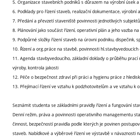
5. Organizace stavebních podniků s důrazem na výrobní úsek a
6. Podklady pro řízení staveb, realizační dokumentace, výrobní 
7. Předání a převzetí staveniště povinnosti jednotlivých subjektů
8. Plánování jako součást řízení, operativní plán a jeho vazba na
9. Podpůrné složky řízení staveb na úrovni podniku, dispečink, 
10. Řízení a org.práce na stavbě, povinnosti hl.stavbyvedoucích
11. Agenda stavbyvedoucího, základní doklady o průběhu prací n
výroby, kontrola jakosti
12. Péče o bezpečnost zdraví při práci a hygienu práce z hled
13. Přejímací řízení ve vztahu k podzhotovitelům a ve vztahu k 
Seznámit studenta se základními pravidly řízení a fungování stav
Denní režim, práva a povinnosti operativního managementu stave
činnost, bezpečností pravidla podle kterých je povinen postupov
staveb. Nabídkové a výběrové řízení ve výstavbě v návaznosti na