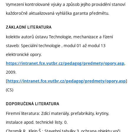
Vymezení kontrolované výuky a způsob jejího provádění stanoví
každoročně aktualizovaná vyhláška garanta předmětu.
ZÁKLADNÍ LITERATURA
kolektiv autorů ústavu Technologie, mechanizace a řízení
staveb: Speciální technologie , modul 01 až modul 13
elektronické opory.
,
https://intranet.fce.vutbr.cz/pedagog/predmety/opory.asp
2009.
[
]
https://intranet.fce.vutbr.cz/pedagog/predmety/opory.asp
(CS)
DOPORUČENÁ LITERATURA
Firemní literatura: Zdící materiály, prefabrikáty, krytiny,
instalace apod. technické listy. 0.
Chromík R., Klein Š.: Stavební tabulky 3, ochrana objektu voči