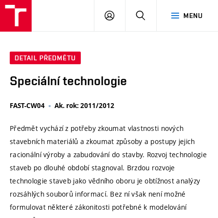
VUT
PŘIHLÁSIT
HLEDAT
MENU
SE
DETAIL PŘEDMĚTU
Speciální technologie
FAST-CW04
Ak. rok: 2011/2012
Předmět vychází z potřeby zkoumat vlastnosti nových
stavebních materiálů a zkoumat způsoby a postupy jejich
racionální výroby a zabudování do stavby. Rozvoj technologie
staveb po dlouhé období stagnoval. Brzdou rozvoje
technologie staveb jako vědního oboru je obtížnost analýzy
rozsáhlých souborů informací. Bez ní však není možné
formulovat některé zákonitosti potřebné k modelování