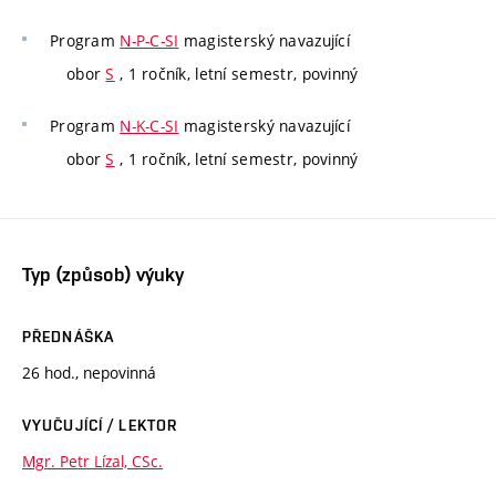
Program
N-P-C-SI
magisterský navazující
obor
S
, 1 ročník, letní semestr, povinný
Program
N-K-C-SI
magisterský navazující
obor
S
, 1 ročník, letní semestr, povinný
Typ (způsob) výuky
PŘEDNÁŠKA
26 hod., nepovinná
VYUČUJÍCÍ / LEKTOR
Mgr. Petr Lízal, CSc.