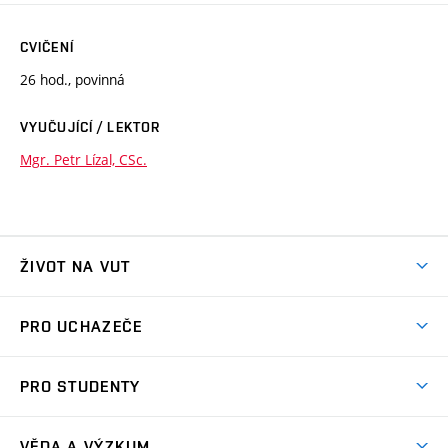
CVIČENÍ
26 hod., povinná
VYUČUJÍCÍ / LEKTOR
Mgr. Petr Lízal, CSc.
ŽIVOT NA VUT
Atmosféra VUT
PRO UCHAZEČE
Prostory školy
Proč na VUT
Koleje
PRO STUDENTY
Studijní programy
Stravování
Předměty
Studijní předpisy
Studium a stáže v zahraničí
Stipendia
Dny otevřených dveří
VĚDA A VÝZKUM