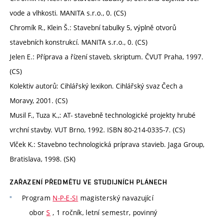
vode a vlhkosti. MANITA s.r.o., 0. (CS)
Chromík R., Klein Š.: Stavební tabulky 5, výplně otvorů
stavebních konstrukcí. MANITA s.r.o., 0. (CS)
Jelen E.: Příprava a řízení staveb, skriptum. ČVUT Praha, 1997.
(CS)
Kolektiv autorů: Cihlářský lexikon. Cihlářský svaz Čech a
Moravy, 2001. (CS)
Musil F., Tuza K.,: AT- stavebně technologické projekty hrubé
vrchní stavby. VUT Brno, 1992. ISBN 80-214-0335-7. (CS)
Vlček K.: Stavebno technologická príprava stavieb. Jaga Group,
Bratislava, 1998. (SK)
ZAŘAZENÍ PŘEDMĚTU VE STUDIJNÍCH PLÁNECH
Program
N-P-E-SI
magisterský navazující
obor
S
, 1 ročník, letní semestr, povinný