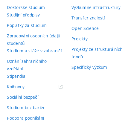
Doktorské studium
Výzkumné infrastruktury
Studijní předpisy
Transfer znalostí
Poplatky za studium
Open Science
Zpracování osobních údajů
Projekty
studentů
Projekty ze strukturálních
Studium a stáže v zahraničí
fondů
Uznání zahraničního
Specifický výzkum
vzdělání
Stipendia
(externí
Knihovny
odkaz)
Sociální bezpečí
Studium bez bariér
Podpora podnikání