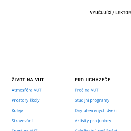
VYUČUJÍCÍ / LEKTOR
ŽIVOT NA VUT
PRO UCHAZEČE
Atmosféra VUT
Proč na VUT
Prostory školy
Studijní programy
Koleje
Dny otevřených dveří
Stravování
Aktivity pro juniory
Sport na VUT
Celoživotní vzdělávání