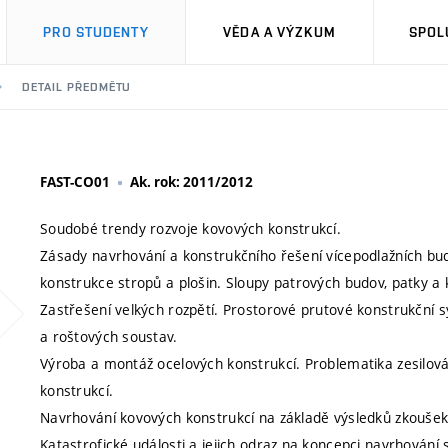
PRO STUDENTY
VĚDA A VÝZKUM
SPOL
DETAIL PŘEDMĚTU
FAST-CO01
Ak. rok: 2011/2012
Soudobé trendy rozvoje kovových konstrukcí.
Zásady navrhování a konstrukčního řešení vícepodlažních bud
konstrukce stropů a plošin. Sloupy patrových budov, patky a 
Zastřešení velkých rozpětí. Prostorové prutové konstrukční 
a roštových soustav.
Výroba a montáž ocelových konstrukcí. Problematika zesilová
konstrukcí.
Navrhování kovových konstrukcí na základě výsledků zkoušek
Katastrofické události a jejich odraz na koncepci navrhování 