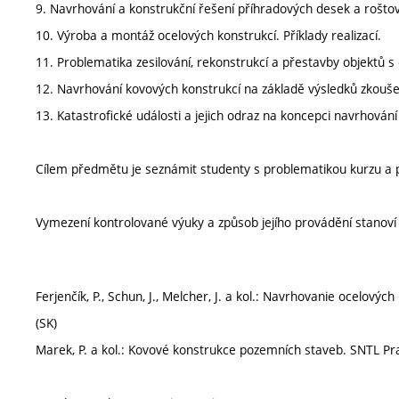
9. Navrhování a konstrukční řešení příhradových desek a rošto
10. Výroba a montáž ocelových konstrukcí. Příklady realizací.
11. Problematika zesilování, rekonstrukcí a přestavby objektů s
12. Navrhování kovových konstrukcí na základě výsledků zkouš
13. Katastrofické události a jejich odraz na koncepci navrhování
Cílem předmětu je seznámit studenty s problematikou kurzu a pr
Vymezení kontrolované výuky a způsob jejího provádění stanov
Ferjenčík, P., Schun, J., Melcher, J. a kol.: Navrhovanie ocelových
(SK)
Marek, P. a kol.: Kovové konstrukce pozemních staveb. SNTL Pra