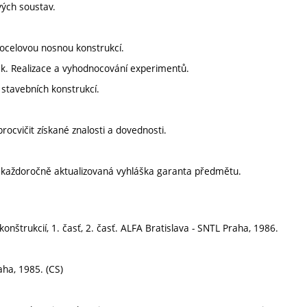
vých soustav.
 ocelovou nosnou konstrukcí.
ek. Realizace a vyhodnocování experimentů.
 stavebních konstrukcí.
ocvičit získané znalosti a dovednosti.
í každoročně aktualizovaná vyhláška garanta předmětu.
 konštrukcií, 1. časť, 2. časť. ALFA Bratislava - SNTL Praha, 1986.
ha, 1985. (CS)