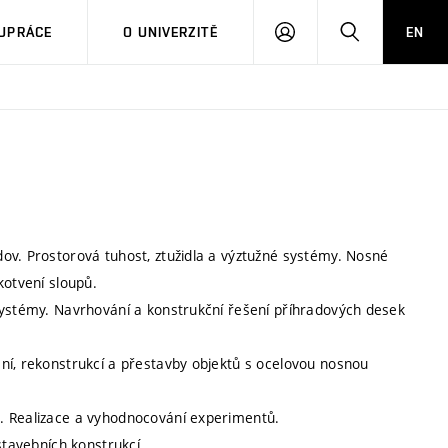
PŘIHLÁSIT
HLEDAT
UPRÁCE
O UNIVERZITĚ
EN
SE
ov. Prostorová tuhost, ztužidla a výztužné systémy. Nosné
kotvení sloupů.
systémy. Navrhování a konstrukční řešení příhradových desek
ní, rekonstrukcí a přestavby objektů s ocelovou nosnou
. Realizace a vyhodnocování experimentů.
stavebních konstrukcí.