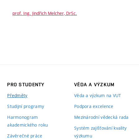
prof. Ing. Jindřich Melcher, DrSc.
PRO STUDENTY
VĚDA A VÝZKUM
Předměty
Věda a výzkum na VUT
Studijní programy
Podpora excelence
Harmonogram
Mezinárodní vědecká rada
akademického roku
Systém zajišťování kvality
Závěrečné práce
výzkumu