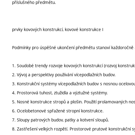
příslušného předmětu.
prvky kovových konstrukcí, kovové konstrukce I
Podmínky pro úspěšné ukončení předmětu stanoví každoročně 
1. Soudobé trendy rozvoje kovových konstrukcí (rozvoj konstrukt
2. Vývoj a perspektivy používání vícepodlažních budov.
3. Konstrukční systémy vícepodlažních budov s nosnou ocelovo
4. Prostorová tuhost, ztužidla a výztužné systémy.
5. Nosné konstrukce stropů a plošin. Použití prolamovaných nosn
6. Ocelobetonové spřažené stropní konstrukce.
7. Sloupy patrových budov, patky a kotvení sloupů.
8. Zastřešení velkých rozpětí. Prostorové prutové konstrukční 