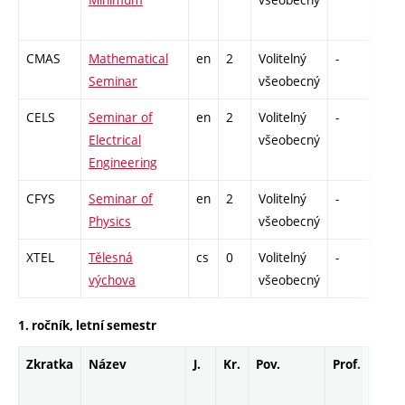
CMAS
Mathematical
en
2
Volitelný
-
zá
Seminar
všeobecný
CELS
Seminar of
en
2
Volitelný
-
zá
Electrical
všeobecný
Engineering
CFYS
Seminar of
en
2
Volitelný
-
zá
Physics
všeobecný
XTEL
Tělesná
cs
0
Volitelný
-
zá
výchova
všeobecný
1. ročník, letní semestr
Zkratka
Název
J.
Kr.
Pov.
Prof.
Uk.