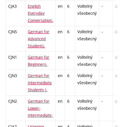
CJA3
English
en
6
Volitelný
-
zá,zk
Everyday
všeobecný
Conversation.
CJN5
German for
en
6
Volitelný
-
zá,zk
Advanced
všeobecný
Students.
CJN1
German for
en
6
Volitelný
-
zá,zk
Beginners.
všeobecný
CJN3
German for
en
6
Volitelný
-
zá,zk
Intermediate
všeobecný
Students I.
CJN2
German for
en
6
Volitelný
-
zá,zk
Lower-
všeobecný
Intermediate.
CJA7
Listening.
en
4
Volitelný
-
zá,zk