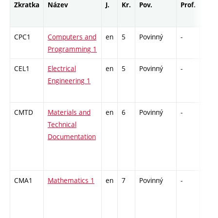
Zkratka
Název
J.
Kr.
Pov.
Prof.
Uk.
CPC1
Computers and
en
5
Povinný
-
kl
Programming 1
CEL1
Electrical
en
5
Povinný
-
zá,z
Engineering 1
CMTD
Materials and
en
6
Povinný
-
zá,z
Technical
Documentation
CMA1
Mathematics 1
en
7
Povinný
-
zá,z