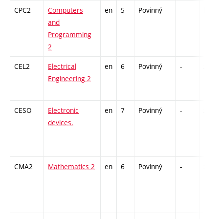
CPC2
Computers
en
5
Povinný
-
kl
and
Programming
2
CEL2
Electrical
en
6
Povinný
-
zá,zk
Engineering 2
CESO
Electronic
en
7
Povinný
-
zá,zk
devices.
CMA2
Mathematics 2
en
6
Povinný
-
zk