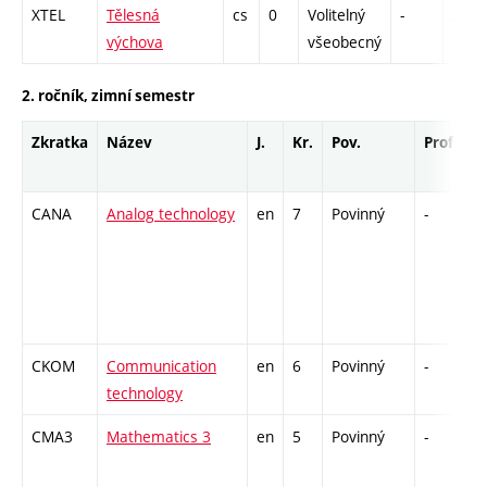
XTEL
Tělesná
cs
0
Volitelný
-
zá
výchova
všeobecný
2. ročník, zimní semestr
Zkratka
Název
J.
Kr.
Pov.
Prof.
U
CANA
Analog technology
en
7
Povinný
-
z
CKOM
Communication
en
6
Povinný
-
z
technology
CMA3
Mathematics 3
en
5
Povinný
-
z