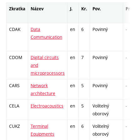
Zkratka
Název
J.
Kr.
Pov.
Prof.
CDAK
Data
en
6
Povinný
-
Communication
CDOM
Digital circuits
en
7
Povinný
-
and
microprocessors
CARS
Network
en
5
Povinný
-
architecture
CELA
Electroacoustics
en
5
Volitelný
-
oborový
CUKZ
Terminal
en
6
Volitelný
-
Equipments
oborový