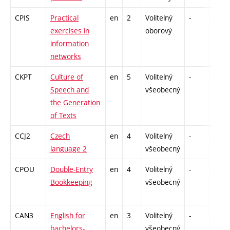
CPIS
Practical
en
2
Volitelný
-
zá
exercises in
oborový
information
networks
CKPT
Culture of
en
5
Volitelný
-
zá
Speech and
všeobecný
the Generation
of Texts
CCJ2
Czech
en
4
Volitelný
-
zk
language 2
všeobecný
CPOU
Double-Entry
en
4
Volitelný
-
zk
Bookkeeping
všeobecný
CAN3
English for
en
3
Volitelný
-
zk
bachelors-
všeobecný