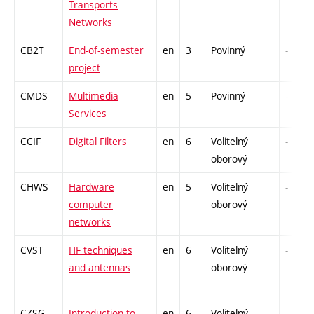
Transports
Networks
CB2T
End-of-semester
en
3
Povinný
-
project
CMDS
Multimedia
en
5
Povinný
-
Services
CCIF
Digital Filters
en
6
Volitelný
-
oborový
CHWS
Hardware
en
5
Volitelný
-
computer
oborový
networks
CVST
HF techniques
en
6
Volitelný
-
and antennas
oborový
CZSG
Introduction to
en
6
Volitelný
-