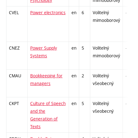
Psychology
mimooborový
CVEL
Power electronics
en
6
Volitelný
-
mimooborový
CNEZ
Power Supply
en
5
Volitelný
-
Systems
mimooborový
CMAU
Bookkeeping for
en
2
Volitelný
-
managers
všeobecný
CKPT
Culture of Speech
en
5
Volitelný
-
and the
všeobecný
Generation of
Texts