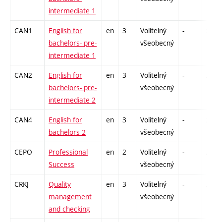
intermediate 1
CAN1
English for
en
3
Volitelný
-
zk
bachelors- pre-
všeobecný
intermediate 1
CAN2
English for
en
3
Volitelný
-
zk
bachelors- pre-
všeobecný
intermediate 2
CAN4
English for
en
3
Volitelný
-
zk
bachelors 2
všeobecný
CEPO
Professional
en
2
Volitelný
-
zá
Success
všeobecný
CRKJ
Quality
en
3
Volitelný
-
zá
management
všeobecný
and checking