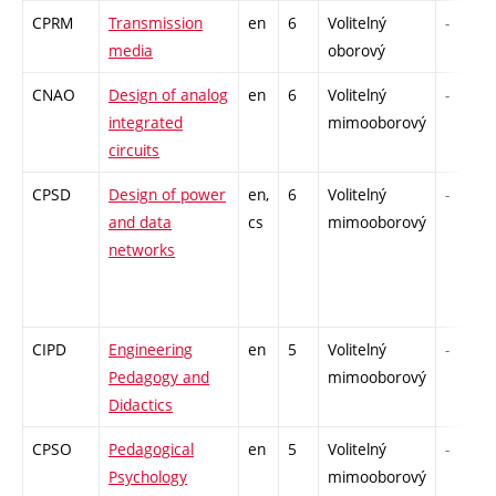
CPRM
Transmission
en
6
Volitelný
-
media
oborový
CNAO
Design of analog
en
6
Volitelný
-
integrated
mimooborový
circuits
CPSD
Design of power
en,
6
Volitelný
-
and data
cs
mimooborový
networks
CIPD
Engineering
en
5
Volitelný
-
Pedagogy and
mimooborový
Didactics
CPSO
Pedagogical
en
5
Volitelný
-
Psychology
mimooborový