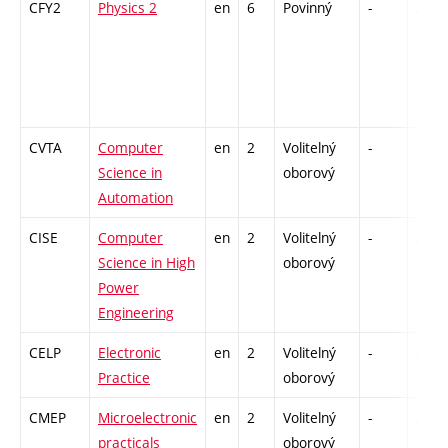
CFY2
Physics 2
en
6
Povinný
-
zá,zk
CVTA
Computer
en
2
Volitelný
-
zá
Science in
oborový
Automation
CISE
Computer
en
2
Volitelný
-
zá
Science in High
oborový
Power
Engineering
CELP
Electronic
en
2
Volitelný
-
zá
Practice
oborový
CMEP
Microelectronic
en
2
Volitelný
-
zá
practicals
oborový