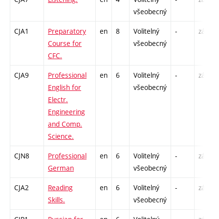
všeobecný
CJA1
Preparatory
en
8
Volitelný
-
zá,zk
Course for
všeobecný
CFC.
CJA9
Professional
en
6
Volitelný
-
zá,zk
English for
všeobecný
Electr.
Engineering
and Comp.
Science.
CJN8
Professional
en
6
Volitelný
-
zá,zk
German
všeobecný
CJA2
Reading
en
6
Volitelný
-
zá,zk
Skills.
všeobecný