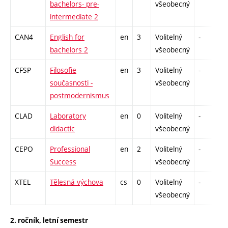
bachelors- pre-
všeobecný
intermediate 2
CAN4
English for
en
3
Volitelný
-
z
bachelors 2
všeobecný
CFSP
Filosofie
en
3
Volitelný
-
z
současnosti -
všeobecný
postmodernismus
CLAD
Laboratory
en
0
Volitelný
-
z
didactic
všeobecný
CEPO
Professional
en
2
Volitelný
-
z
Success
všeobecný
XTEL
Tělesná výchova
cs
0
Volitelný
-
z
všeobecný
2. ročník, letní semestr