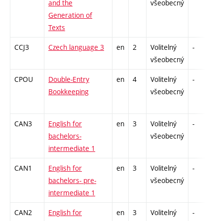
and the
všeobecný
Generation of
Texts
CCJ3
Czech language 3
en
2
Volitelný
-
z
všeobecný
CPOU
Double-Entry
en
4
Volitelný
-
z
Bookkeeping
všeobecný
CAN3
English for
en
3
Volitelný
-
z
bachelors-
všeobecný
intermediate 1
CAN1
English for
en
3
Volitelný
-
z
bachelors- pre-
všeobecný
intermediate 1
CAN2
English for
en
3
Volitelný
-
z