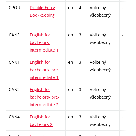
CPOU
Double-Entry
en
4
Volitelný
-
Bookkeeping
všeobecný
CAN3
English for
en
3
Volitelný
-
bachelors-
všeobecný
intermediate 1
CAN1
English for
en
3
Volitelný
-
bachelors- pre-
všeobecný
intermediate 1
CAN2
English for
en
3
Volitelný
-
bachelors- pre-
všeobecný
intermediate 2
CAN4
English for
en
3
Volitelný
-
bachelors 2
všeobecný