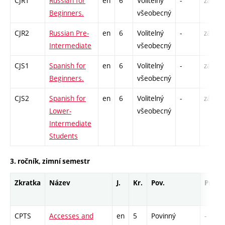
CJR1
Russian for
en
6
Volitelný
-
zá,zk
Beginners.
všeobecný
CJR2
Russian Pre-
en
6
Volitelný
-
zá,zk
Intermediate
všeobecný
CJS1
Spanish for
en
6
Volitelný
-
zá,zk
Beginners.
všeobecný
CJS2
Spanish for
en
6
Volitelný
-
zá,zk
Lower-
všeobecný
Intermediate
Students
3. ročník, zimní semestr
Zkratka
Název
J.
Kr.
Pov.
Prof.
CPTS
Accesses and
en
5
Povinný
-