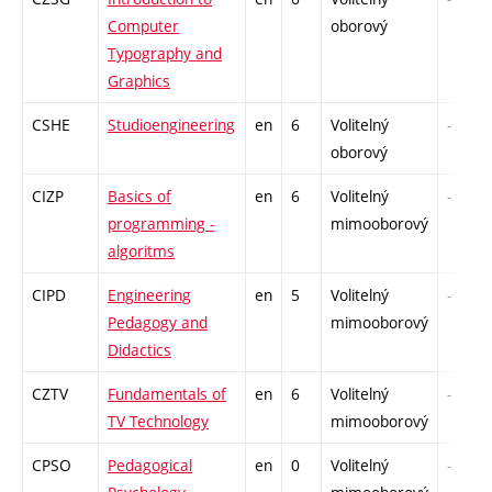
Computer
oborový
Typography and
Graphics
CSHE
Studioengineering
en
6
Volitelný
-
oborový
CIZP
Basics of
en
6
Volitelný
-
programming -
mimooborový
algoritms
CIPD
Engineering
en
5
Volitelný
-
Pedagogy and
mimooborový
Didactics
CZTV
Fundamentals of
en
6
Volitelný
-
TV Technology
mimooborový
CPSO
Pedagogical
en
0
Volitelný
-