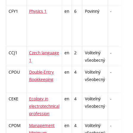
CFY1
Physics 1
en
6
Povinný
-
zá,z
CCJ1
Czech language
en
2
Volitelný
-
zk
1
všeobecný
CPOU
Double-Entry
en
4
Volitelný
-
zk
Bookkeeping
všeobecný
CEKE
Ecology in
en
4
Volitelný
-
zá,z
electrotechnical
všeobecný
profession
CPOM
Management
en
4
Volitelný
-
zá
Minimum
všeobecný