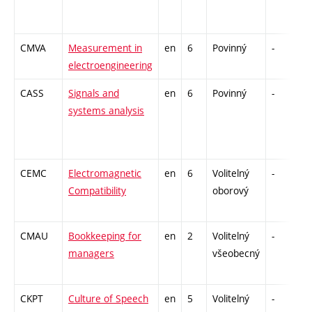
CMVA
Measurement in
en
6
Povinný
-
z
electroengineering
CASS
Signals and
en
6
Povinný
-
z
systems analysis
CEMC
Electromagnetic
en
6
Volitelný
-
z
Compatibility
oborový
CMAU
Bookkeeping for
en
2
Volitelný
-
z
managers
všeobecný
CKPT
Culture of Speech
en
5
Volitelný
-
z