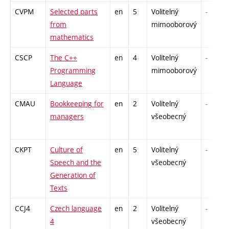
CVPM
Selected parts
en
5
Volitelný
-
from
mimooborový
mathematics
CSCP
The C++
en
4
Volitelný
-
Programming
mimooborový
Language
CMAU
Bookkeeping for
en
2
Volitelný
-
managers
všeobecný
CKPT
Culture of
en
5
Volitelný
-
Speech and the
všeobecný
Generation of
Texts
CCJ4
Czech language
en
2
Volitelný
-
4
všeobecný