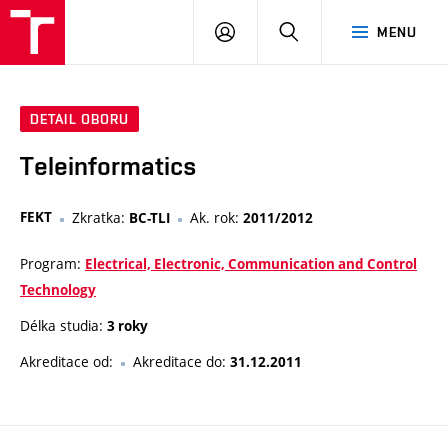
VUT
PŘIHLÁSIT
HLEDAT
MENU
SE
DETAIL OBORU
Teleinformatics
FEKT
Zkratka:
Ak. rok:
BC-TLI
2011/2012
Program:
Electrical, Electronic, Communication and Control
Technology
Délka studia:
3 roky
Akreditace od:
Akreditace do:
31.12.2011