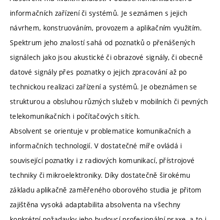
informačních zařízení či systémů. Je seznámen s jejich
návrhem, konstruováním, provozem a aplikačním využitím.
Spektrum jeho znalostí sahá od poznatků o přenášených
signálech jako jsou akustické či obrazové signály, či obecně
datové signály přes poznatky o jejich zpracování až po
technickou realizaci zařízení a systémů. Je obeznámen se
strukturou a obsluhou různých služeb v mobilních či pevných
telekomunikačních i počítačových sítích.
Absolvent se orientuje v problematice komunikačních a
informačních technologií. V dostatečné míře ovládá i
související poznatky i z radiových komunikací, přístrojové
techniky či mikroelektroniky. Díky dostatečně širokému
základu aplikačně zaměřeného oborového studia je přitom
zajištěna vysoká adaptabilita absolventa na všechny
konkrétní požadavky jeho budoucí profesionální praxe, a to i