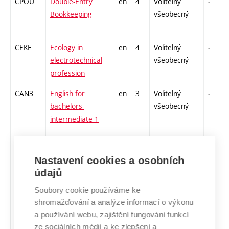
CPOU
Double-Entry
en
4
Volitelný
-
Bookkeeping
všeobecný
CEKE
Ecology in
en
4
Volitelný
-
electrotechnical
všeobecný
profession
CAN3
English for
en
3
Volitelný
-
bachelors-
všeobecný
intermediate 1
CAN1
English for
en
3
Volitelný
-
bachelors- pre-
všeobecný
Nastavení cookies a osobních
intermediate 1
údajů
CAN2
English for
en
3
Volitelný
-
Soubory cookie používáme ke
bachelors- pre-
všeobecný
shromažďování a analýze informací o výkonu
intermediate 2
a používání webu, zajištění fungování funkcí
ze sociálních médií a ke zlepšení a