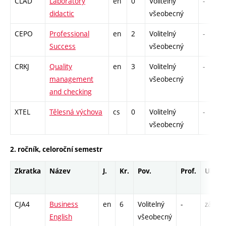
CLAD
Laboratory
en
0
Volitelný
-
didactic
všeobecný
CEPO
Professional
en
2
Volitelný
-
Success
všeobecný
CRKJ
Quality
en
3
Volitelný
-
management
všeobecný
and checking
XTEL
Tělesná výchova
cs
0
Volitelný
-
všeobecný
2. ročník, celoroční semestr
Zkratka
Název
J.
Kr.
Pov.
Prof.
Uk.
CJA4
Business
en
6
Volitelný
-
zá,zk
English
všeobecný