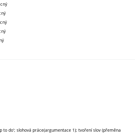
ecný
cný
ecný
cný
cný
stop to do'; slohová práce(argumentace 1); tvoření slov (přeměna