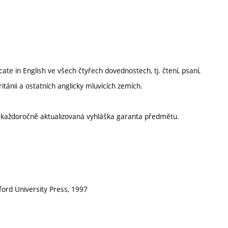
e in English ve všech čtyřech dovednostech, tj. čtení, psaní,
ritánii a ostatních anglicky mluvících zemích.
í každoročně aktualizovaná vyhláška garanta předmětu.
ford University Press, 1997