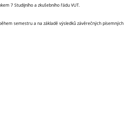
nkem 7 Studijního a zkušebního řádu VUT.
h během semestru a na základě výsledků závěrečných písemných