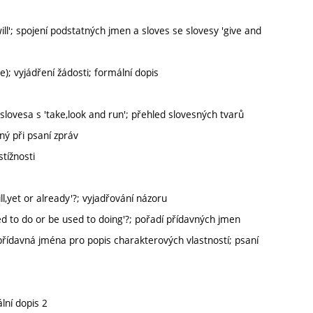
ill'; spojení podstatných jmen a sloves se slovesy 'give and
e); vyjádření žádosti; formální dopis
slovesa s 'take,look and run'; přehled slovesných tvarů
ný při psaní zpráv
stížnosti
ll,yet or already'?; vyjadřování názoru
used to do or be used to doing'?; pořadí přídavných jmen
; přídavná jména pro popis charakterových vlastností; psaní
lní dopis 2