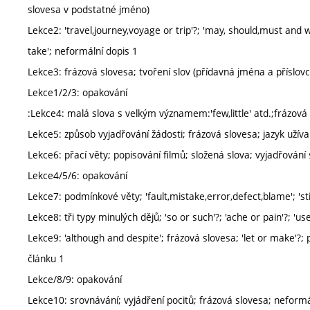
slovesa v podstatné jméno)
Lekce2: 'travel,journey,voyage or trip'?; 'may, should,must and w
take'; neformální dopis 1
Lekce3: frázová slovesa; tvoření slov (přídavná jména a příslovc
Lekce1/2/3: opakování
:Lekce4: malá slova s velkým významem:'few,little' atd.;frázová 
Lekce5: způsob vyjadřování žádosti; frázová slovesa; jazyk užíva
Lekce6: přací věty; popisování filmů; složená slova; vyjadřování 
Lekce4/5/6: opakování
Lekce7: podmínkové věty; 'fault,mistake,error,defect,blame'; 'sti
Lekce8: tři typy minulých dějů; 'so or such'?; 'ache or pain'?; '
Lekce9: 'although and despite'; frázová slovesa; 'let or make'?
článku 1
Lekce/8/9: opakování
Lekce10: srovnávání; vyjádření pocitů; frázová slovesa; neformá