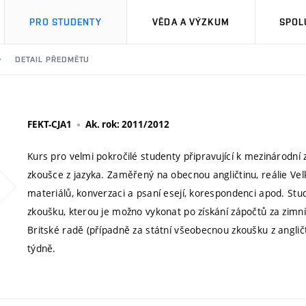
PRO STUDENTY
VĚDA A VÝZKUM
SPOL
DETAIL PŘEDMĚTU
FEKT-CJA1
Ak. rok: 2011/2012
Kurs pro velmi pokročilé studenty připravující k mezinárodní
zkoušce z jazyka. Zaměřený na obecnou angličtinu, reálie Velk
materiálů, konverzaci a psaní esejí, korespondenci apod. Stu
zkoušku, kterou je možno vykonat po získání zápočtů za zimní
Britské radě (případně za státní všeobecnou zkoušku z angličt
týdně.