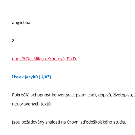
angličtina
8
doc. PhDr. Milena Krhutová, Ph.D.
Ústav jazyků (UJAZ)
Pokročilá schopnost konverzace, psaní esejí, dopisů, životopisu
neupravených textů.
Jsou požadovány znalosti na úrovni středoškolského studia.