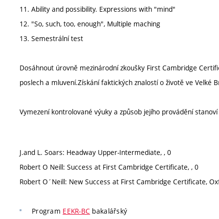
11. Ability and possibility. Expressions with "mind"
12. "So, such, too, enough", Multiple maching
13. Semestrální test
Dosáhnout úrovně mezinárodní zkoušky First Cambridge Certificat
poslech a mluvení.Získání faktických znalostí o životě ve Velké B
Vymezení kontrolované výuky a způsob jejího provádění stanov
J.and L. Soars: Headway Upper-Intermediate, , 0
Robert O Neill: Success at First Cambridge Certificate, , 0
Robert O´Neill: New Success at First Cambridge Certificate, Ox
Program
EEKR-BC
bakalářský