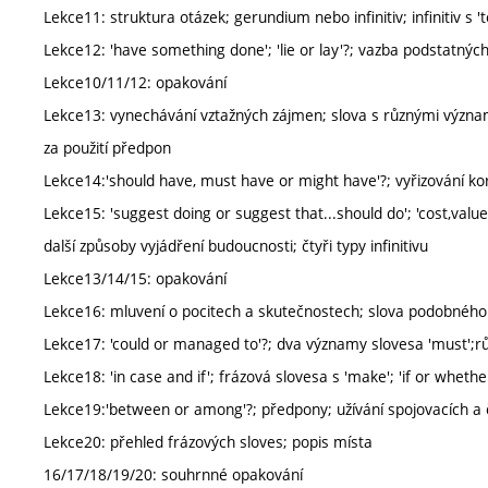
Lekce11: struktura otázek; gerundium nebo infinitiv; infinitiv s '
Lekce12: 'have something done'; 'lie or lay'?; vazba podstatnýc
Lekce10/11/12: opakování
Lekce13: vynechávání vztažných zájmen; slova s různými význam
za použití předpon
Lekce14:'should have, must have or might have'?; vyřizování ko
Lekce15: 'suggest doing or suggest that...should do'; 'cost,valu
další způsoby vyjádření budoucnosti; čtyři typy infinitivu
Lekce13/14/15: opakování
Lekce16: mluvení o pocitech a skutečnostech; slova podobnéh
Lekce17: 'could or managed to'?; dva významy slovesa 'must';rů
Lekce18: 'in case and if'; frázová slovesa s 'make'; 'if or wheth
Lekce19:'between or among'?; předpony; užívání spojovacích a č
Lekce20: přehled frázových sloves; popis místa
16/17/18/19/20: souhrnné opakování