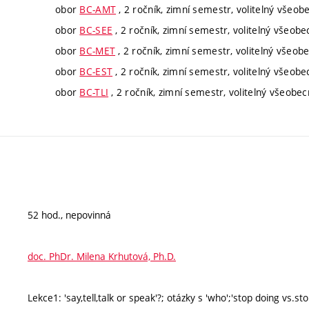
obor
BC-AMT
, 2 ročník, zimní semestr, volitelný všeob
obor
BC-SEE
, 2 ročník, zimní semestr, volitelný všeobe
obor
BC-MET
, 2 ročník, zimní semestr, volitelný všeob
obor
BC-EST
, 2 ročník, zimní semestr, volitelný všeobe
obor
BC-TLI
, 2 ročník, zimní semestr, volitelný všeobe
52 hod., nepovinná
doc. PhDr. Milena Krhutová, Ph.D.
Lekce1: 'say,tell,talk or speak'?; otázky s 'who';'stop doing vs.