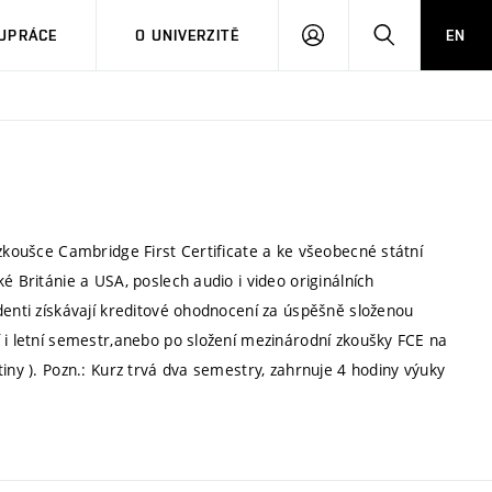
PŘIHLÁSIT
HLEDAT
UPRÁCE
O UNIVERZITĚ
EN
SE
 zkoušce Cambridge First Certificate a ke všeobecné státní
é Británie a USA, poslech audio i video originálních
denti získávají kreditové ohodnocení za úspěšně složenou
 i letní semestr,anebo po složení mezinárodní zkoušky FCE na
iny ). Pozn.: Kurz trvá dva semestry, zahrnuje 4 hodiny výuky