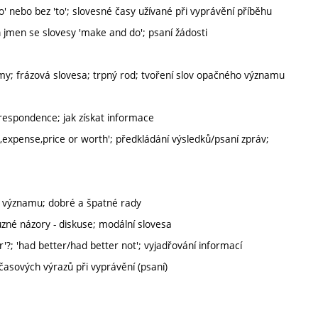
to' nebo bez 'to'; slovesné časy užívané při vyprávění příběhu
h jmen se slovesy 'make and do'; psaní žádosti
y; frázová slovesa; trpný rod; tvoření slov opačného významu
respondence; jak získat informace
e,expense,price or worth'; předkládání výsledků/psaní zpráv;
o významu; dobré a špatné rady
zné názory - diskuse; modální slovesa
er'?; 'had better/had better not'; vyjadřování informací
asových výrazů při vyprávění (psaní)