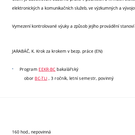
elektronických a komunikačních služeb, ve výzkumných a vývojový
Vymezení kontrolované výuky a způsob jejího provádění stanov
JARABÁČ, K. Krok za krokem v bezp. práce (EN)
Program
EEKR-BC
bakalářský
obor
BC-TLI
, 3 ročník, letní semestr, povinný
160 hod., nepovinná