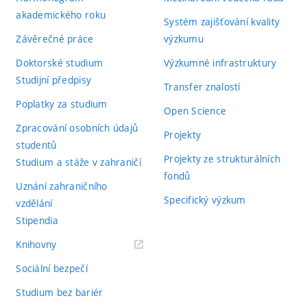
akademického roku
Systém zajišťování kvality
Závěrečné práce
výzkumu
Doktorské studium
Výzkumné infrastruktury
Studijní předpisy
Transfer znalostí
Poplatky za studium
Open Science
Zpracování osobních údajů
Projekty
studentů
Projekty ze strukturálních
Studium a stáže v zahraničí
fondů
Uznání zahraničního
Specifický výzkum
vzdělání
Stipendia
(externí
Knihovny
odkaz)
Sociální bezpečí
Studium bez bariér