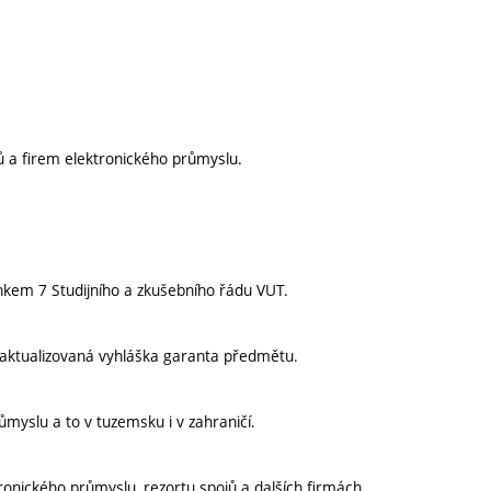
 a firem elektronického průmyslu.
nkem 7 Studijního a zkušebního řádu VUT.
aktualizovaná vyhláška garanta předmětu.
myslu a to v tuzemsku i v zahraničí.
ronického průmyslu, rezortu spojů a dalších firmách