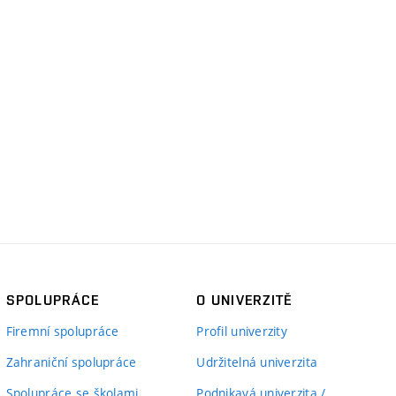
SPOLUPRÁCE
O UNIVERZITĚ
Firemní spolupráce
Profil univerzity
Zahraniční spolupráce
Udržitelná univerzita
Spolupráce se školami
Podnikavá univerzita /