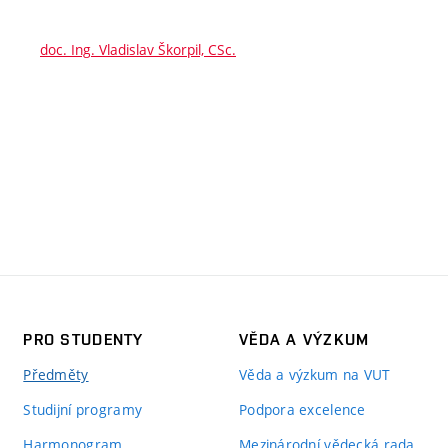
doc. Ing. Vladislav Škorpil, CSc.
PRO STUDENTY
VĚDA A VÝZKUM
Předměty
Věda a výzkum na VUT
Studijní programy
Podpora excelence
Harmonogram
Mezinárodní vědecká rada