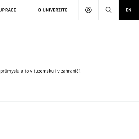
PŘIHLÁSIT
HLEDAT
UPRÁCE
O UNIVERZITĚ
EN
SE
průmyslu a to v tuzemsku i v zahraničí.