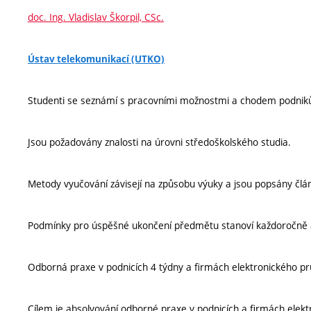
doc. Ing. Vladislav Škorpil, CSc.
Ústav telekomunikací (UTKO)
Studenti se seznámí s pracovními možnostmi a chodem podniků
Jsou požadovány znalosti na úrovni středoškolského studia.
Metody vyučování závisejí na způsobu výuky a jsou popsány člá
Podmínky pro úspěšné ukončení předmětu stanoví každoročně 
Odborná praxe v podnicích 4 týdny a firmách elektronického prů
Cílem je absolvování odborné praxe v podnicích a firmách elekt