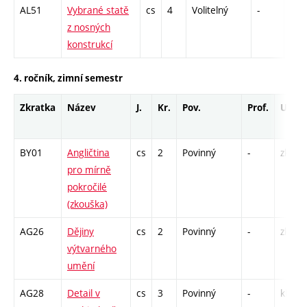
AL51
Vybrané statě
cs
4
Volitelný
-
zá,z
z nosných
konstrukcí
4. ročník, zimní semestr
Zkratka
Název
J.
Kr.
Pov.
Prof.
Uk.
BY01
Angličtina
cs
2
Povinný
-
zk
pro mírně
pokročilé
(zkouška)
AG26
Dějiny
cs
2
Povinný
-
zk
výtvarného
umění
AG28
Detail v
cs
3
Povinný
-
kl