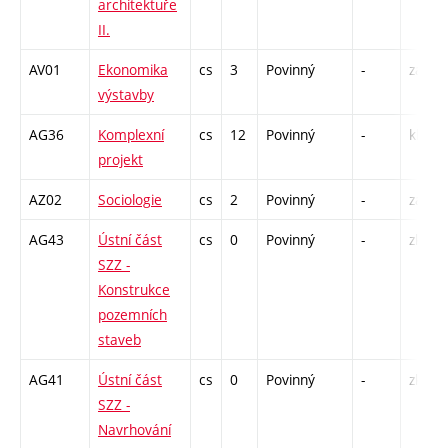
architektuře
II.
AV01
Ekonomika
cs
3
Povinný
-
zá,zk
výstavby
AG36
Komplexní
cs
12
Povinný
-
kl
projekt
AZ02
Sociologie
cs
2
Povinný
-
zá
AG43
Ústní část
cs
0
Povinný
-
zk
SZZ -
Konstrukce
pozemních
staveb
AG41
Ústní část
cs
0
Povinný
-
zk
SZZ -
Navrhování