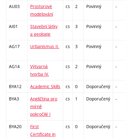
AU03
Prostorové
cs
2
Povinný
-
kl
modelování
AI01
Stavební látky
cs
3
Povinný
-
zá,z
a geologie
AG17
Urbanismus II.
cs
3
Povinný
-
kl
AG14
Výtvarná
cs
2
Povinný
-
kl
tvorba IV.
BYA12
Academic Skills
cs
0
Doporučený
-
zá
BYA3
Angličtina pro
cs
1
Doporučený
-
zá
mírně
pokročilé I
BYA20
First
cs
0
Doporučený
-
zá
Certificate in