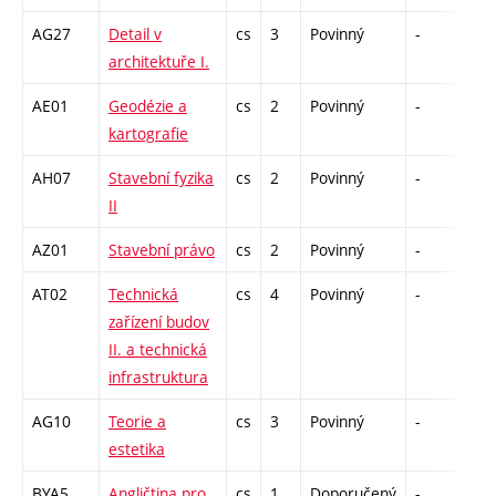
AG27
Detail v
cs
3
Povinný
-
kl
architektuře I.
AE01
Geodézie a
cs
2
Povinný
-
zá
kartografie
AH07
Stavební fyzika
cs
2
Povinný
-
zá,z
II
AZ01
Stavební právo
cs
2
Povinný
-
zá
AT02
Technická
cs
4
Povinný
-
zá,z
zařízení budov
II. a technická
infrastruktura
AG10
Teorie a
cs
3
Povinný
-
zá,z
estetika
BYA5
Angličtina pro
cs
1
Doporučený
-
zá