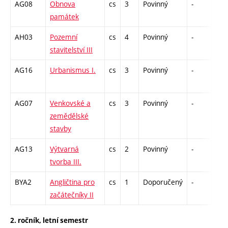
AG08
Obnova
cs
3
Povinný
-
zá,z
památek
AH03
Pozemní
cs
4
Povinný
-
zá,z
stavitelství III
AG16
Urbanismus I.
cs
3
Povinný
-
zá,z
AG07
Venkovské a
cs
3
Povinný
-
zá,z
zemědělské
stavby
AG13
Výtvarná
cs
2
Povinný
-
kl
tvorba III.
BYA2
Angličtina pro
cs
1
Doporučený
-
zá
začátečníky II
2. ročník, letní semestr