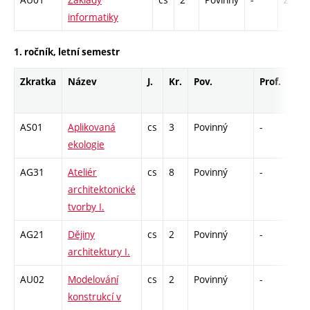
informatiky
1. ročník, letní semestr
Zkratka
Název
J.
Kr.
Pov.
Prof.
Uk.
AS01
Aplikovaná
cs
3
Povinný
-
zá
ekologie
AG31
Ateliér
cs
8
Povinný
-
kl
architektonické
tvorby I.
AG21
Dějiny
cs
2
Povinný
-
zk
architektury I.
AU02
Modelování
cs
2
Povinný
-
kl
konstrukcí v