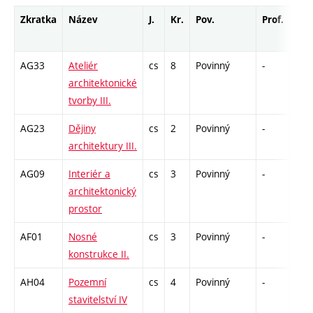
Zkratka
Název
J.
Kr.
Pov.
Prof.
Uk.
AG33
Ateliér
cs
8
Povinný
-
kl
architektonické
tvorby III.
AG23
Dějiny
cs
2
Povinný
-
zk
architektury III.
AG09
Interiér a
cs
3
Povinný
-
zá,z
architektonický
prostor
AF01
Nosné
cs
3
Povinný
-
zá,z
konstrukce II.
AH04
Pozemní
cs
4
Povinný
-
zá,z
stavitelství IV