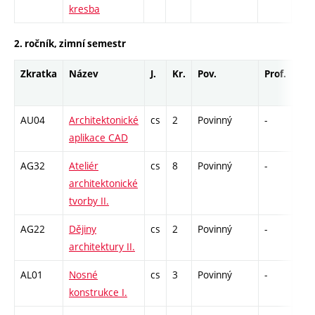
kresba
2. ročník, zimní semestr
Zkratka
Název
J.
Kr.
Pov.
Prof.
Uk.
AU04
Architektonické
cs
2
Povinný
-
kl
aplikace CAD
AG32
Ateliér
cs
8
Povinný
-
kl
architektonické
tvorby II.
AG22
Dějiny
cs
2
Povinný
-
kl
architektury II.
AL01
Nosné
cs
3
Povinný
-
zá,z
konstrukce I.