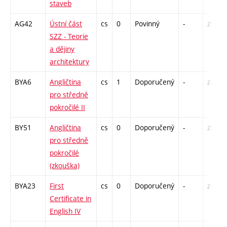
staveb
AG42
Ústní část
cs
0
Povinný
-
zk
SZZ - Teorie
a dějiny
architektury
BYA6
Angličtina
cs
1
Doporučený
-
zá
pro středně
pokročilé II
BY51
Angličtina
cs
0
Doporučený
-
zk
pro středně
pokročilé
(zkouška)
BYA23
First
cs
0
Doporučený
-
zá
Certificate in
English IV