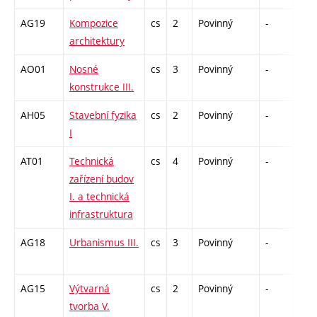
AG19
Kompozice
cs
2
Povinný
-
zk
architektury
AO01
Nosné
cs
3
Povinný
-
zá,z
konstrukce III.
AH05
Stavební fyzika
cs
2
Povinný
-
zá
I
AT01
Technická
cs
4
Povinný
-
zá,z
zařízení budov
I. a technická
infrastruktura
AG18
Urbanismus III.
cs
3
Povinný
-
zá,z
AG15
Výtvarná
cs
2
Povinný
-
kl
tvorba V.