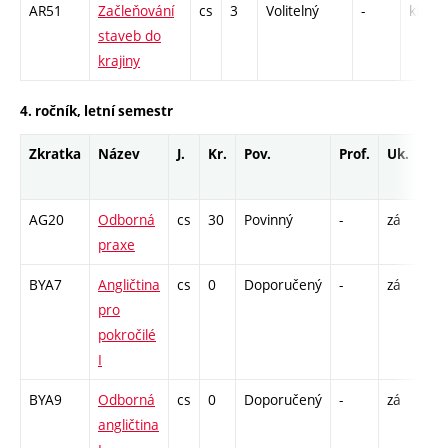
AR51
Začleňování
cs
3
Volitelný
-
kl
staveb do
krajiny
4. ročník, letní semestr
Zkratka
Název
J.
Kr.
Pov.
Prof.
Uk.
Ho
ro
AG20
Odborná
cs
30
Povinný
-
zá
VT 
praxe
15
BYA7
Angličtina
cs
0
Doporučený
-
zá
C1 
pro
pokročilé
I
BYA9
Odborná
cs
0
Doporučený
-
zá
C1 
angličtina