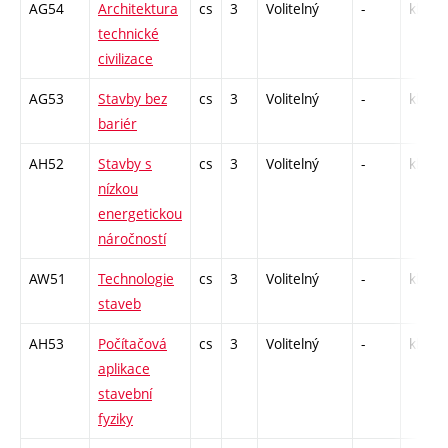
AG54
Architektura
cs
3
Volitelný
-
kl
technické
civilizace
AG53
Stavby bez
cs
3
Volitelný
-
kl
bariér
AH52
Stavby s
cs
3
Volitelný
-
kl
nízkou
energetickou
náročností
AW51
Technologie
cs
3
Volitelný
-
kl
staveb
AH53
Počítačová
cs
3
Volitelný
-
kl
aplikace
stavební
fyziky