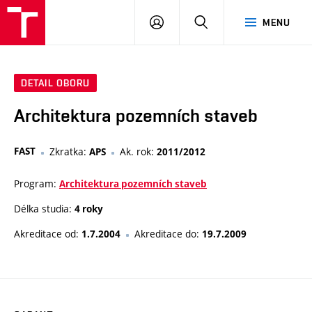
VUT
PŘIHLÁSIT
HLEDAT
MENU
SE
DETAIL OBORU
Architektura pozemních staveb
FAST
Zkratka:
Ak. rok:
APS
2011/2012
Program:
Architektura pozemních staveb
Délka studia:
4 roky
Akreditace od:
Akreditace do:
1.7.2004
19.7.2009