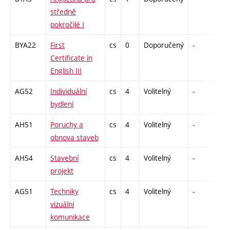
středně
pokročilé I
BYA22
First
cs
0
Doporučený
-
zá
Certificate in
English III
AG52
Individuální
cs
4
Volitelný
-
zá,z
bydlení
AH51
Poruchy a
cs
4
Volitelný
-
zá,z
obnova staveb
AH54
Stavební
cs
4
Volitelný
-
kl
projekt
AG51
Techniky
cs
4
Volitelný
-
zá,z
vizuální
komunikace