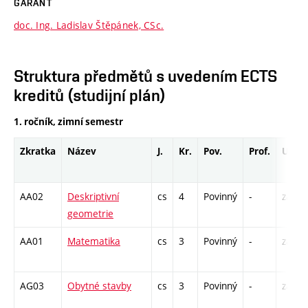
GARANT
doc. Ing. Ladislav Štěpánek, CSc.
Struktura předmětů s uvedením ECTS
kreditů (studijní plán)
1. ročník, zimní semestr
Zkratka
Název
J.
Kr.
Pov.
Prof.
Uk.
AA02
Deskriptivní
cs
4
Povinný
-
zá,zk
geometrie
AA01
Matematika
cs
3
Povinný
-
zá,zk
AG03
Obytné stavby
cs
3
Povinný
-
zá,zk