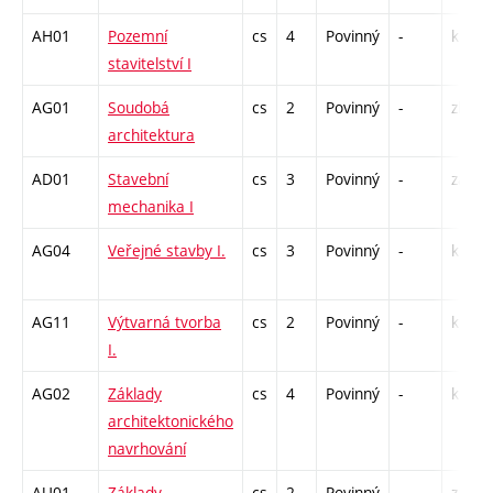
AH01
Pozemní
cs
4
Povinný
-
kl
stavitelství I
AG01
Soudobá
cs
2
Povinný
-
zk
architektura
AD01
Stavební
cs
3
Povinný
-
zá,zk
mechanika I
AG04
Veřejné stavby I.
cs
3
Povinný
-
kl
AG11
Výtvarná tvorba
cs
2
Povinný
-
kl
I.
AG02
Základy
cs
4
Povinný
-
kl
architektonického
navrhování
AU01
Základy
cs
2
Povinný
-
zá