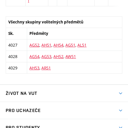
I
Všechny skupiny volitelných předmětů
Sk.
Předměty
4027
AG52
,
AH51
,
AH54
,
AG51
,
AL51
4028
AG54
,
AG53
,
AH52
,
AW51
4029
AH53
,
AR51
ŽIVOT NA VUT
Atmosféra VUT
PRO UCHAZEČE
Prostory školy
Proč na VUT
Koleje
PRO STUDENTY