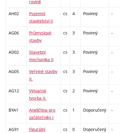
rovině
AH02
Pozemní
cs
4
Povinný
-
zá,z
stavitelství II
AG06
Průmyslové
cs
3
Povinný
-
zá,z
stavby
AD02
Stavební
cs
3
Povinný
-
zá,z
mechanika II
AG05
Veřejné stavby
cs
3
Povinný
-
zá,z
II.
AG12
Výtvarná
cs
2
Povinný
-
kl
tvorba II.
BYA1
Angličtina pro
cs
1
Doporučený
-
zá
začátečníky I
AG91
Figurální
cs
0
Doporučený
-
zá