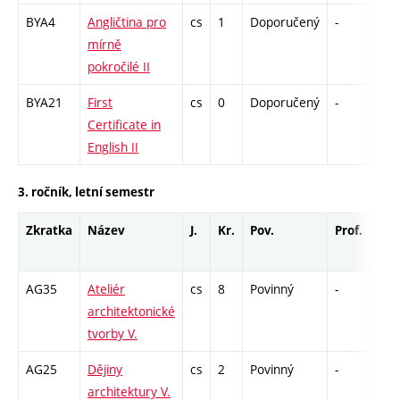
BYA4
Angličtina pro
cs
1
Doporučený
-
zá
mírně
pokročilé II
BYA21
First
cs
0
Doporučený
-
zá
Certificate in
English II
3. ročník, letní semestr
Zkratka
Název
J.
Kr.
Pov.
Prof.
Uk.
AG35
Ateliér
cs
8
Povinný
-
kl
architektonické
tvorby V.
AG25
Dějiny
cs
2
Povinný
-
zk
architektury V.