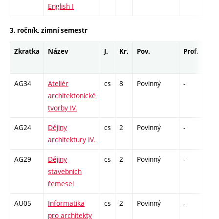
English I
3. ročník, zimní semestr
Zkratka
Název
J.
Kr.
Pov.
Prof.
Uk.
AG34
Ateliér
cs
8
Povinný
-
kl
architektonické
tvorby IV.
AG24
Dějiny
cs
2
Povinný
-
kl
architektury IV.
AG29
Dějiny
cs
2
Povinný
-
zk
stavebních
řemesel
AU05
Informatika
cs
2
Povinný
-
zá
pro architekty