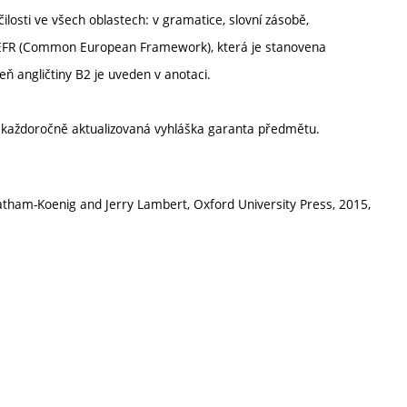
ilosti ve všech oblastech: v gramatice, slovní zásobě,
le CEFR (Common European Framework), která je stanovena
eň angličtiny B2 je uveden v anotaci.
í každoročně aktualizovaná vyhláška garanta předmětu.
 Latham-Koenig and Jerry Lambert, Oxford University Press, 2015,