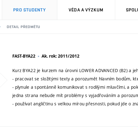
PRO STUDENTY
VĚDA A VÝZKUM
SPOL
DETAIL PŘEDMĚTU
FAST-BYA22
Ak. rok: 2011/2012
Kurz BYA22 je kurzem na úrovni LOWER ADVANCED (B2) a jeho
- pracovat se složitými texty a porozumět hlavním bodům, kte
- plynule a spontánně komunikovat s rodilými mluvčími, a pok
jedna strana nebude mít problémy s vyjadřováním a porozu
- používat angličtinu s velkou mírou přesnosti, pokud jde o 