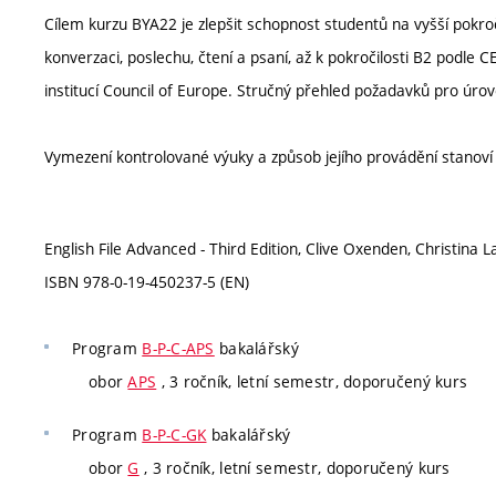
Cílem kurzu BYA22 je zlepšit schopnost studentů na vyšší pokroč
konverzaci, poslechu, čtení a psaní, až k pokročilosti B2 pod
institucí Council of Europe. Stručný přehled požadavků pro úrov
Vymezení kontrolované výuky a způsob jejího provádění stanov
English File Advanced - Third Edition, Clive Oxenden, Christina
ISBN 978-0-19-450237-5 (EN)
Program
B-P-C-APS
bakalářský
obor
APS
, 3 ročník, letní semestr, doporučený kurs
Program
B-P-C-GK
bakalářský
obor
G
, 3 ročník, letní semestr, doporučený kurs