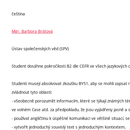
čeština
Mgr. Barbora Brátová
Ústav společenských věd (SPV)
Student dosáhne pokročilosti B2 dle CEFR ve všech jazykových d
Studenti musejí absolvovat zkoušku BY51, aby se mohli zapsat na 
zvládnout tyto oblasti:
- všeobecně porozumět informacím, které se týkají známých témat
ve volném čase atd. za předpokladu, že jsou vyjádřeny jasně a 
- používat angličtinu k úspěšné komunikaci ve většině situací, se
- vytvořit jednoduchý souvislý text s jednoduchým kontextem,