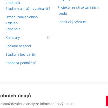
studentů
Projekty ze strukturálních
Studium a stáže v zahraničí
fondů
Uznání zahraničního
Specifický výzkum
vzdělání
Stipendia
(externí
Knihovny
odkaz)
Sociální bezpečí
Studium bez bariér
Podpora podnikání
sobních údajů
romažďování a analýze informací o výkonu a
VYSOKÉ UČENÍ TECHNICKÉ V BRNĚ