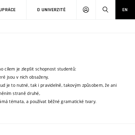
PŘIHLÁSIT
HLEDAT
UPRÁCE
O UNIVERZITĚ
EN
SE
 cílem je zlepšit schopnost studentů:
ré jsou v nich obsaženy,
ud je to nutné, tak i pravidelně, takovým způsobem, že ani
měním straně druhé,
známá témata, a používat běžné gramatické tvary.