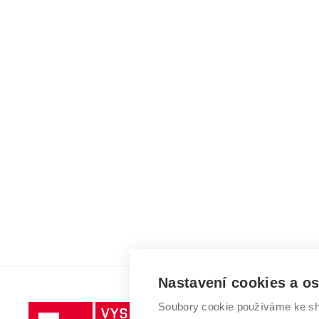
Nastavení cookies a o
Soubory cookie používáme ke sh
Vysoké