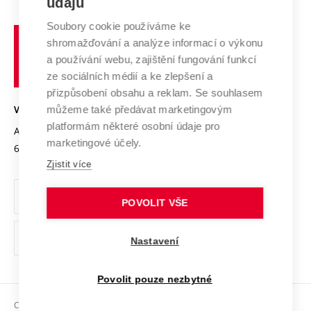
údajů
Zahraniční spolupráce
Systém zajišťování kvality výzkumu
Profil univerzity
Spolupráce se školami
Soubory cookie používáme ke
Vysoké
Výzkumné infrastruktury
shromažďování a analýze informací o výkonu
Udržitelná univerzita
učení
Služby univerzity
Transfer znalostí
a používání webu, zajištění fungování funkcí
technické
Podnikavá univerzita / ContriBUTe
Mezinárodní dohody
ze sociálních médií a ke zlepšení a
Open Science
v
Bezpečná univerzita
přizpůsobení obsahu a reklam. Se souhlasem
Univerzitní sítě
Brně
Projekty
můžeme také předávat marketingovým
VYSOKÉ UČENÍ TECHNICKÉ V BRNĚ
Vyznamenání
platformám některé osobní údaje pro
Projekty ze strukturálních fondů
Antonínská 548/1
www.vut.cz
marketingové účely.
Organizační struktura
602 00 Brno
vut@vutbr.cz
Specifický výzkum
Zjistit více
Úřední deska
Ochrana osobních údajů
POVOLIT VŠE
(externí
Pracovní příležitosti
Nastavení
odkaz)
Podpora a rozvoj zaměstnanců a studujících
Povolit pouze nezbytné
Rovné příležitosti
Copyright © 2026 VUT
Sociální bezpečí