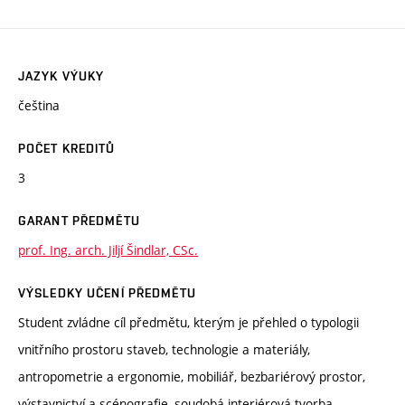
JAZYK VÝUKY
čeština
POČET KREDITŮ
3
GARANT PŘEDMĚTU
prof. Ing. arch. Jiljí Šindlar, CSc.
VÝSLEDKY UČENÍ PŘEDMĚTU
Student zvládne cíl předmětu, kterým je přehled o typologii
vnitřního prostoru staveb, technologie a materiály,
antropometrie a ergonomie, mobiliář, bezbariérový prostor,
výstavnictví a scénografie, soudobá interiérová tvorba.