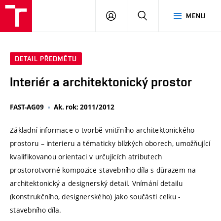
VUT
PŘIHLÁSIT
HLEDAT
MENU
SE
DETAIL PŘEDMĚTU
Interiér a architektonický prostor
FAST-AG09
Ak. rok: 2011/2012
Základní informace o tvorbě vnitřního architektonického
prostoru – interieru a tématicky blízkých oborech, umožňující
kvalifikovanou orientaci v určujících atributech
prostorotvorné kompozice stavebního díla s důrazem na
architektonický a designerský detail. Vnímání detailu
(konstrukčního, designerského) jako součásti celku -
stavebního díla.