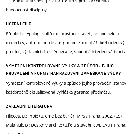
13. Komunikativnost prostoru, etika v práci architekta,
budoucnost discipliny
UČEBNÍ CÍLE
Přehled o typologii vnitřního prostoru staveb, technologie a
materiály, antropometrie a ergonomie, mobiliář, bezbariérový
prostor, výstavnictví a scénografie, soudobá interiérová tvorba.
VYMEZENÍ KONTROLOVANÉ VÝUKY A ZPŮSOB JEJÍHO
PROVÁDĚNÍ A FORMY NAHRAZOVÁNÍ ZAMEŠKANÉ VÝUKY
Vymezení kontrolované výuky a způsob jejího provádění stanoví
každoročně aktualizovaná vyhláška garanta předmětu.
ZÁKLADNÍ LITERATURA
Filipová, D.: Projektujeme bez bariér. MPSV Praha, 2002. (CS)
Malaniuk, B.: Design v architektuře a stavebnictví. ČVUT Praha,
1992. (CS)