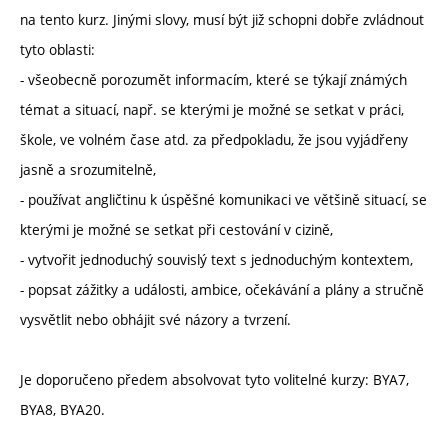
na tento kurz. Jinými slovy, musí být již schopni dobře zvládnout
tyto oblasti:
- všeobecně porozumět informacím, které se týkají známých
témat a situací, např. se kterými je možné se setkat v práci,
škole, ve volném čase atd. za předpokladu, že jsou vyjádřeny
jasně a srozumitelně,
- používat angličtinu k úspěšné komunikaci ve většině situací, se
kterými je možné se setkat při cestování v cizině,
- vytvořit jednoduchý souvislý text s jednoduchým kontextem,
- popsat zážitky a události, ambice, očekávání a plány a stručně
vysvětlit nebo obhájit své názory a tvrzení.
Je doporučeno předem absolvovat tyto volitelné kurzy: BYA7,
BYA8, BYA20.