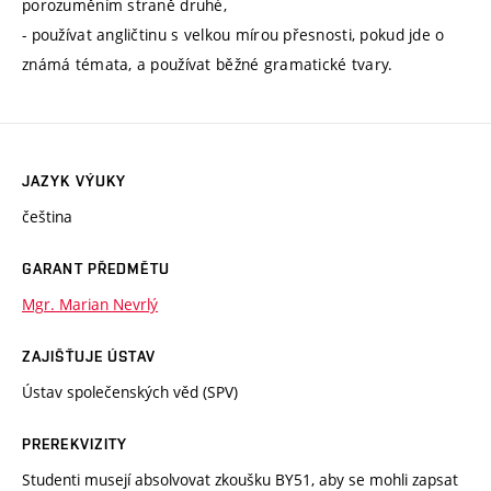
porozuměním straně druhé,
- používat angličtinu s velkou mírou přesnosti, pokud jde o
známá témata, a používat běžné gramatické tvary.
JAZYK VÝUKY
čeština
GARANT PŘEDMĚTU
Mgr. Marian Nevrlý
ZAJIŠŤUJE ÚSTAV
Ústav společenských věd (SPV)
PREREKVIZITY
Studenti musejí absolvovat zkoušku BY51, aby se mohli zapsat