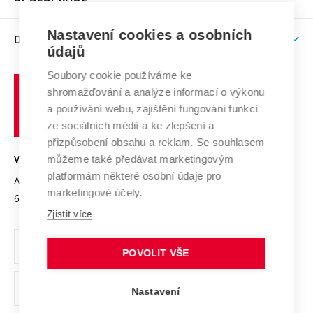
Brno
Podpora excelence
Závěrečné práce
Studium bez bariér
Zpracování osobních údajů uchazečů o studium
Firemní spolupráce
Mezinárodní vědecká rada
Nastavení cookies a osobních
O UNIVERZITĚ
Doktorské studium
Podpora podnikání
E-přihláška
údajů
Zahraniční spolupráce
Systém zajišťování kvality výzkumu
Profil univerzity
Spolupráce se školami
Soubory cookie používáme ke
Vysoké
Výzkumné infrastruktury
shromažďování a analýze informací o výkonu
Udržitelná univerzita
učení
Služby univerzity
Transfer znalostí
a používání webu, zajištění fungování funkcí
technické
Podnikavá univerzita / ContriBUTe
Mezinárodní dohody
ze sociálních médií a ke zlepšení a
Open Science
v
Bezpečná univerzita
přizpůsobení obsahu a reklam. Se souhlasem
Univerzitní sítě
Brně
Projekty
můžeme také předávat marketingovým
VYSOKÉ UČENÍ TECHNICKÉ V BRNĚ
Vyznamenání
platformám některé osobní údaje pro
Projekty ze strukturálních fondů
Antonínská 548/1
www.vut.cz
marketingové účely.
Organizační struktura
602 00 Brno
vut@vutbr.cz
Specifický výzkum
Zjistit více
Úřední deska
Ochrana osobních údajů
POVOLIT VŠE
(externí
Pracovní příležitosti
Nastavení
odkaz)
Podpora a rozvoj zaměstnanců a studujících