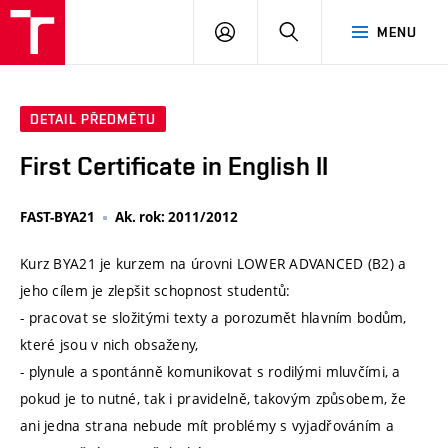
VUT
PŘIHLÁSIT
HLEDAT
MENU
SE
DETAIL PŘEDMĚTU
First Certificate in English II
FAST-BYA21
Ak. rok: 2011/2012
Kurz BYA21 je kurzem na úrovni LOWER ADVANCED (B2) a
jeho cílem je zlepšit schopnost studentů:
- pracovat se složitými texty a porozumět hlavním bodům,
které jsou v nich obsaženy,
- plynule a spontánně komunikovat s rodilými mluvčími, a
pokud je to nutné, tak i pravidelně, takovým způsobem, že
ani jedna strana nebude mít problémy s vyjadřováním a