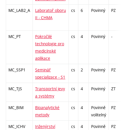
MC_LAB2_A
Laboratoř oboru
cs
6
Povinný
PZ
kl
II - CHMA
MC_PT
Pokročilé
cs
4
Povinný
-
zk
technologie pro
medicínské
aplikace
MC_SSP1
Seminář
cs
2
Povinný
PZ
zá
specializace - S1
MC_TJS
Transportní jevy
cs
4
Povinný
ZT
zk
a systémy
MC_BIM
Bioanalytické
cs
4
Povinně
PZ
zk
metody
volitelný
MC_ICHV
Inženýrství
cs
4
Povinně
PZ
zk