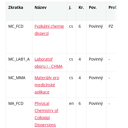
Zkratka
Název
J.
Kr.
Pov.
Prof.
Uk
MC_FCD
Fyzikální chemie
cs
6
Povinný
PZ
zá,
disperzí
MC_LAB1_A
Laboratoř
cs
4
Povinný
-
kl
oboru I - CHMA
MC_MMA
Materiály pro
cs
4
Povinný
-
zk
medicínské
aplikace
MA_FCD
Physical
en
6
Povinný
-
zá,
Chemistry of
Colloidal
Dispersions