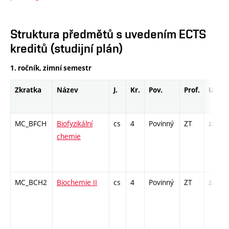
Struktura předmětů s uvedením ECTS
kreditů (studijní plán)
1. ročník, zimní semestr
Zkratka
Název
J.
Kr.
Pov.
Prof.
Uk.
MC_BFCH
Biofyzikální
cs
4
Povinný
ZT
zá,zk
chemie
MC_BCH2
Biochemie II
cs
4
Povinný
ZT
zá,zk