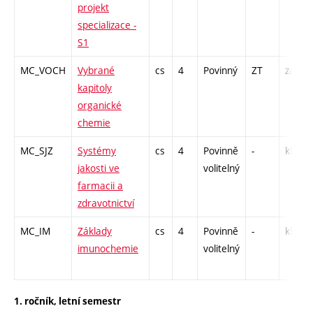
projekt
specializace -
S1
MC_VOCH
Vybrané
cs
4
Povinný
ZT
zá,zk
kapitoly
organické
chemie
MC_SJZ
Systémy
cs
4
Povinně
-
kl
jakosti ve
volitelný
farmacii a
zdravotnictví
MC_IM
Základy
cs
4
Povinně
-
kl
imunochemie
volitelný
1. ročník, letní semestr