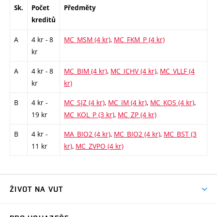
Sk.
Počet
Předměty
kreditů
A
4 kr - 8
MC_MSM (4 kr)
,
MC_FKM_P (4 kr)
kr
A
4 kr - 8
MC_BIM (4 kr)
,
MC_ICHV (4 kr)
,
MC_VLLF (4
kr
kr)
B
4 kr -
MC_SJZ (4 kr)
,
MC_IM (4 kr)
,
MC_KOS (4 kr)
,
19 kr
MC_KOL_P (3 kr)
,
MC_ZP (4 kr)
B
4 kr -
MA_BIO2 (4 kr)
,
MC_BIO2 (4 kr)
,
MC_BST (3
11 kr
kr)
,
MC_ZVPO (4 kr)
ŽIVOT NA VUT
Atmosféra VUT