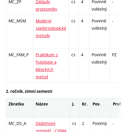
MC_ZP
Základy
cs
4
Povinně
-
zk
proteomiky
volitelný
MC_MSM
Moderní
cs
4
Povinně
-
zk
spektroskopické
volitelný
metody
MC_FKM_P
Praktikum z
cs
4
Povinně
PZ
zá
fyziologie a
volitelný
klinických
metod
2. ročník, zimní semestr
Zkratka
Název
J.
Kr.
Pov.
Prof.
Uk
MC_DS_A
Diplomový
cs
2
Povinný
-
zá
seminář - CHMA