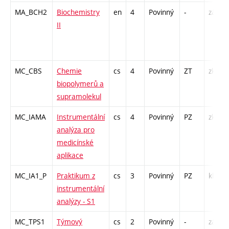
MA_BCH2
Biochemistry
en
4
Povinný
-
zá,zk
II
MC_CBS
Chemie
cs
4
Povinný
ZT
zk
biopolymerů a
supramolekul
MC_IAMA
Instrumentální
cs
4
Povinný
PZ
zk
analýza pro
medicínské
aplikace
MC_IA1_P
Praktikum z
cs
3
Povinný
PZ
kl
instrumentální
analýzy - S1
MC_TPS1
Týmový
cs
2
Povinný
-
zá