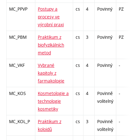
MC_PPVP
Postupy a
cs
4
Povinný
PZ
kl
procesy ve
výrobní praxi
MC_PBM
Praktikum z
cs
3
Povinný
PZ
kl
biofyzikálních
metod
MC_VKF
Vybrané
cs
4
Povinný
-
zk
kapitoly z
farmakologie
MC_KOS
Kosmetologie a
cs
4
Povinně
-
zk
technologie
volitelný
kosmetiky
MC_KOL_P
Praktikum z
cs
3
Povinně
-
zá
koloidů
volitelný