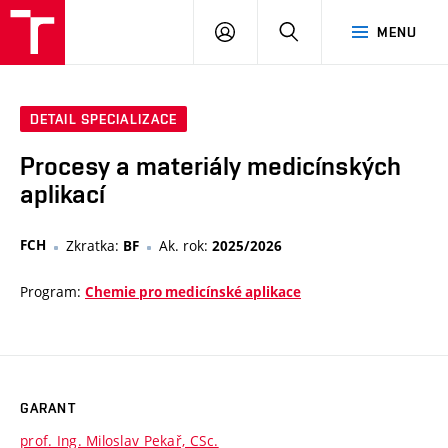
VUT
PŘIHLÁSIT
HLEDAT
MENU
SE
DETAIL SPECIALIZACE
Procesy a materiály medicínských
aplikací
FCH
Zkratka:
Ak. rok:
BF
2025/2026
Program:
Chemie pro medicínské aplikace
GARANT
prof. Ing. Miloslav Pekař, CSc.