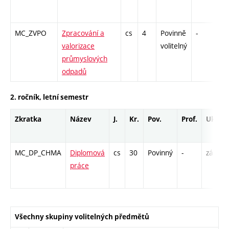
MC_ZVPO
Zpracování a
cs
4
Povinně
-
zk
valorizace
volitelný
průmyslových
odpadů
2. ročník, letní semestr
Zkratka
Název
J.
Kr.
Pov.
Prof.
Uk.
MC_DP_CHMA
Diplomová
cs
30
Povinný
-
zá
práce
/
Všechny skupiny volitelných předmětů