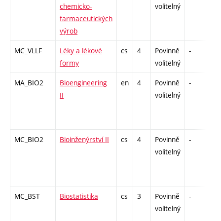
chemicko-
volitelný
farmaceutických
výrob
MC_VLLF
Léky a lékové
cs
4
Povinně
-
zk
formy
volitelný
MA_BIO2
Bioengineering
en
4
Povinně
-
zá
II
volitelný
MC_BIO2
Bioinženýrství II
cs
4
Povinně
-
zá
volitelný
MC_BST
Biostatistika
cs
3
Povinně
-
kl
volitelný