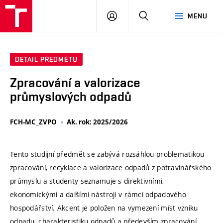
VUT
PŘIHLÁSIT
HLEDAT
MENU
SE
DETAIL PŘEDMĚTU
Zpracování a valorizace
průmyslových odpadů
FCH-MC_ZVPO
Ak. rok: 2025/2026
Tento studijní předmět se zabývá rozsáhlou problematikou
zpracování, recyklace a valorizace odpadů z potravinářského
průmyslu a studenty seznamuje s direktivními,
ekonomickými a dalšími nástroji v rámci odpadového
hospodářství. Akcent je položen na vymezení míst vzniku
odpadu, charakteristiku odpadů a především zpracování