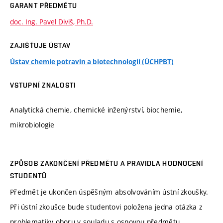
GARANT PŘEDMĚTU
doc. Ing. Pavel Diviš, Ph.D.
ZAJIŠŤUJE ÚSTAV
Ústav chemie potravin a biotechnologií (ÚCHPBT)
VSTUPNÍ ZNALOSTI
Analytická chemie, chemické inženýrství, biochemie,
mikrobiologie
ZPŮSOB ZAKONČENÍ PŘEDMĚTU A PRAVIDLA HODNOCENÍ
STUDENTŮ
Předmět je ukončen úspěšným absolvováním ústní zkoušky.
Při ústní zkoušce bude studentovi položena jedna otázka z
problematiky oboru v souladu s osnovou předmětu.