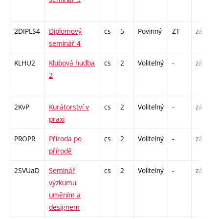
-
2DIPLS4
Diplomový
cs
5
Povinný
ZT
zá
S
seminář 4
2
KLHU2
Klubová hudba
cs
2
Volitelný
-
zá
P
2
C
1
2KvP
Kurátorství v
cs
2
Volitelný
-
zá
S
praxi
PROPR
Příroda po
cs
2
Volitelný
-
zá
P
přírodě
S
2SVUaD
Seminář
cs
2
Volitelný
-
zá
S
výzkumu
uměním a
designem