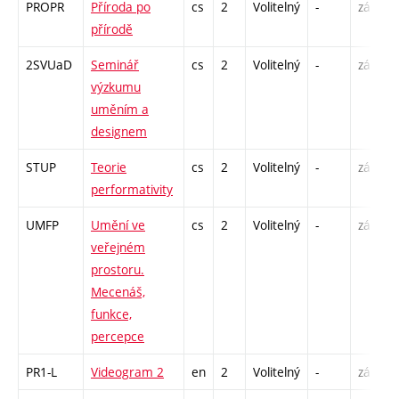
PROPR
Příroda po
cs
2
Volitelný
-
zá
P
přírodě
S
2SVUaD
Seminář
cs
2
Volitelný
-
zá
S
výzkumu
uměním a
designem
STUP
Teorie
cs
2
Volitelný
-
zá
P
performativity
UMFP
Umění ve
cs
2
Volitelný
-
zá
P
veřejném
prostoru.
Mecenáš,
funkce,
percepce
PR1-L
Videogram 2
en
2
Volitelný
-
zá
S