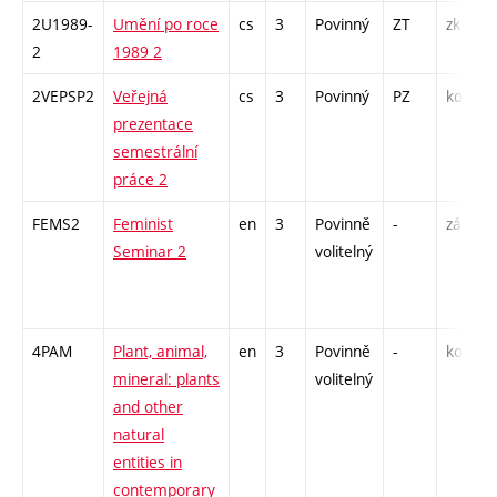
2U1989-
Umění po roce
cs
3
Povinný
ZT
zk
P
2
1989 2
S
2VEPSP2
Veřejná
cs
3
Povinný
PZ
kol
P
prezentace
semestrální
práce 2
FEMS2
Feminist
en
3
Povinně
-
zá
P
Seminar 2
volitelný
S
4PAM
Plant, animal,
en
3
Povinně
-
kol
P
mineral: plants
volitelný
S
and other
E
natural
entities in
contemporary