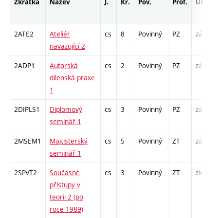
Zkratka
Název
J.
Kr.
Pov.
Prof.
Uk.
2ATE2
Ateliér
cs
8
Povinný
PZ
zá
A
navazující 2
2ADP1
Autorská
cs
2
Povinný
PZ
zá
C
dílenská praxe
1
2DIPLS1
Diplomový
cs
3
Povinný
PZ
zá
S
seminář 1
2MSEM1
Magisterský
cs
5
Povinný
ZT
zá
K
seminář 1
S
2SPvT2
Současné
cs
3
Povinný
ZT
zk
P
přístupy v
S
teorii 2 (po
roce 1989)