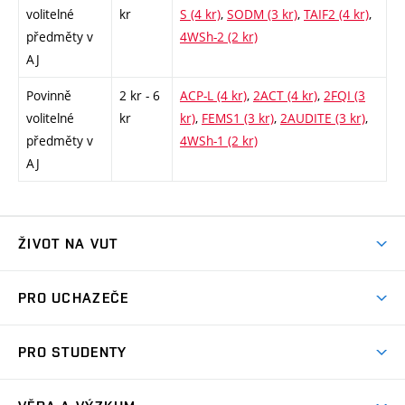
volitelné
kr
S (4 kr)
,
SODM (3 kr)
,
TAIF2 (4 kr)
,
předměty v
4WSh-2 (2 kr)
AJ
Povinně
2 kr - 6
ACP-L (4 kr)
,
2ACT (4 kr)
,
2FQI (3
volitelné
kr
kr)
,
FEMS1 (3 kr)
,
2AUDITE (3 kr)
,
předměty v
4WSh-1 (2 kr)
AJ
ŽIVOT NA VUT
Atmosféra VUT
PRO UCHAZEČE
Prostory školy
Proč na VUT
Koleje
PRO STUDENTY
Studijní programy
Stravování
Předměty
Studijní předpisy
Studium a stáže v zahraničí
Stipendia
Dny otevřených dveří