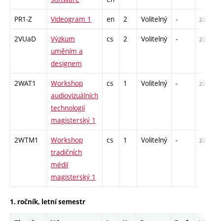
PR1-Z
Videogram 1
en
2
Volitelný
-
zá
2VUaD
Výzkum
cs
2
Volitelný
-
zá
uměním a
designem
2WAT1
Workshop
cs
1
Volitelný
-
zá
audiovizuálních
technologií
magisterský 1
2WTM1
Workshop
cs
1
Volitelný
-
zá
tradičních
médií
magisterský 1
1. ročník, letní semestr