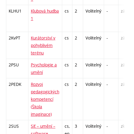
KLHU1
Klubová hudba
cs
2
Volitelný
-
zá
1
2KvPT
Kurátorství v
cs
2
Volitelný
-
zá
pohyblivém
terénu
2PSU
Psychologie a
cs
2
Volitelný
-
zá
umění
2PEDK
Rozvoj
cs
2
Volitelný
-
zá
pedagogických
kompetencí
(Škola
imaginace)
2SUS
Síť – umění –
cs,
3
Volitelný
-
zk
software
en