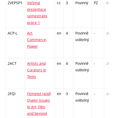
2VEPSP1
Veřejná
cs
3
Povinný
PZ
kol
prezentace
semestrální
práce 1
ACP-L
Art,
en
4
Povinně
-
zk
Commerce,
volitelný
Power
2ACT
Artists and
en
4
Povinně
-
zk
Curators in
volitelný
Texts
2FQI
Feminist (and)
en
3
Povinně
-
zá
Queer Issues
volitelný
in Art, Film,
and beyond