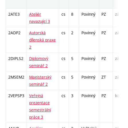
2ATE3
Ateliér
cs
8
Povinný
PZ
zá
navazující 3
2ADP2
Autorská
cs
2
Povinný
PZ
zá
dílenská praxe
2
2DIPLS2
Diplomový
cs
5
Povinný
PZ
zá
seminář 2
2MSEM2
Magisterský
cs
5
Povinný
ZT
zá
seminář 2
2VEPSP3
Veřejná
cs
3
Povinný
PZ
kol
prezentace
semestrální
práce 3