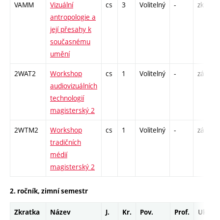
VAMM
Vizuální
cs
3
Volitelný
-
zk
P
antropologie a
S
její přesahy k
současnému
umění
2WAT2
Workshop
cs
1
Volitelný
-
zá
S
audiovizuálních
technologií
magisterský 2
2WTM2
Workshop
cs
1
Volitelný
-
zá
S
tradičních
médií
magisterský 2
2. ročník, zimní semestr
Zkratka
Název
J.
Kr.
Pov.
Prof.
Uk.