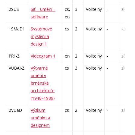
2SUS
Síť – umění –
cs,
3
Volitelný
-
zk
software
en
1SMaD1
Systémové
cs
2
Volitelný
-
kol
myšlení a
design 1
PR1-Z
Videogram 1
en
2
Volitelný
-
zá
VUBAI-Z
Výtvarné
cs
3
Volitelný
-
zk
umění v
brněnské
architektuře
(1948–1989)
2VUaD
Výzkum
cs
2
Volitelný
-
zá
uměním a
designem