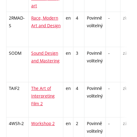
art
2RMAD-
Race, Modern
en
4
Povinně
-
zk
P
S
Art and Design
volitelný
SODM
Sound Design
en
3
Povinně
-
zá
K
and Mastering
volitelný
C
TAIF2
The Art of
en
4
Povinně
-
zk
P
Interpreting
volitelný
S
Film 2
4WSh-2
Workshop 2
en
2
Povinně
-
zá
S
volitelný