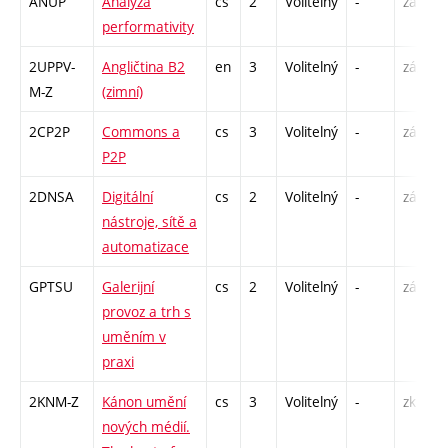
ANUP
Analýza
cs
2
Volitelný
-
zá
performativity
2UPPV-
Angličtina B2
en
3
Volitelný
-
zá,zk
M-Z
(zimní)
2CP2P
Commons a
cs
3
Volitelný
-
zá
P2P
2DNSA
Digitální
cs
2
Volitelný
-
zá
nástroje, sítě a
automatizace
GPTSU
Galerijní
cs
2
Volitelný
-
zá
provoz a trh s
uměním v
praxi
2KNM-Z
Kánon umění
cs
3
Volitelný
-
zk
nových médií.