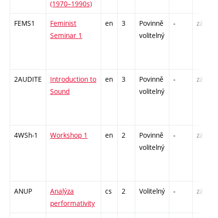
(1970–1990s)
FEMS1
Feminist
en
3
Povinně
-
zá
Seminar 1
volitelný
2AUDITE
Introduction to
en
3
Povinně
-
zá
Sound
volitelný
4WSh-1
Workshop 1
en
2
Povinně
-
zá
volitelný
ANUP
Analýza
cs
2
Volitelný
-
zá
performativity