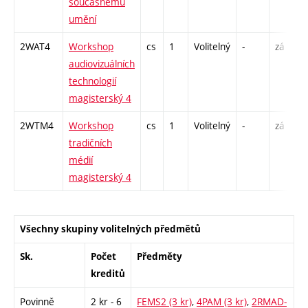
současnému
umění
2WAT4
Workshop
cs
1
Volitelný
-
zá
S
audiovizuálních
technologií
magisterský 4
2WTM4
Workshop
cs
1
Volitelný
-
zá
S
tradičních
médií
magisterský 4
Všechny skupiny volitelných předmětů
Sk.
Počet
Předměty
kreditů
Povinně
2 kr - 6
FEMS2 (3 kr)
,
4PAM (3 kr)
,
2RMAD-