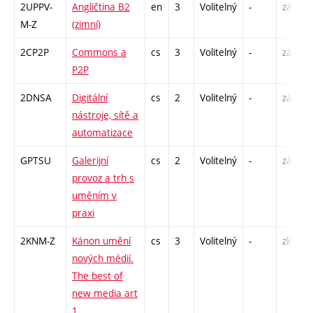
2UPPV-
Angličtina B2
en
3
Volitelný
-
zá,zk
M-Z
(zimní)
2CP2P
Commons a
cs
3
Volitelný
-
zá
P2P
2DNSA
Digitální
cs
2
Volitelný
-
zá
nástroje, sítě a
automatizace
GPTSU
Galerijní
cs
2
Volitelný
-
zá
provoz a trh s
uměním v
praxi
2KNM-Z
Kánon umění
cs
3
Volitelný
-
zk
nových médií.
The best of
new media art
1