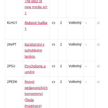
The best of
new media art
1
KLHU1
Klubová hudba
cs
2
Volitelný
-
zá
1
2KvPT
Kurátorství v
cs
2
Volitelný
-
zá
pohyblivém
terénu
2PSU
Psychologie a
cs
2
Volitelný
-
zá
umění
2PEDK
Rozvoj
cs
2
Volitelný
-
zá
pedagogických
kompetencí
(Škola
imaginace)