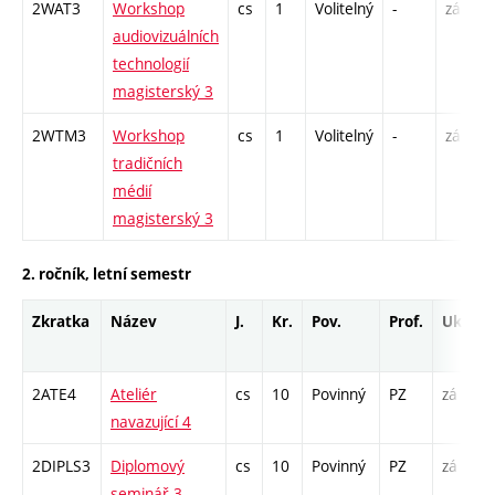
2WAT3
Workshop
cs
1
Volitelný
-
zá
audiovizuálních
technologií
magisterský 3
2WTM3
Workshop
cs
1
Volitelný
-
zá
tradičních
médií
magisterský 3
2. ročník, letní semestr
Zkratka
Název
J.
Kr.
Pov.
Prof.
Uk.
H
r
2ATE4
Ateliér
cs
10
Povinný
PZ
zá
A
navazující 4
2DIPLS3
Diplomový
cs
10
Povinný
PZ
zá
S
seminář 3
2