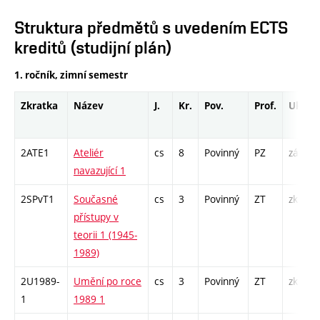
Struktura předmětů s uvedením ECTS
kreditů (studijní plán)
1. ročník, zimní semestr
Zkratka
Název
J.
Kr.
Pov.
Prof.
Uk.
2ATE1
Ateliér
cs
8
Povinný
PZ
zá
navazující 1
2SPvT1
Současné
cs
3
Povinný
ZT
zk
přístupy v
teorii 1 (1945-
1989)
2U1989-
Umění po roce
cs
3
Povinný
ZT
zk
1
1989 1