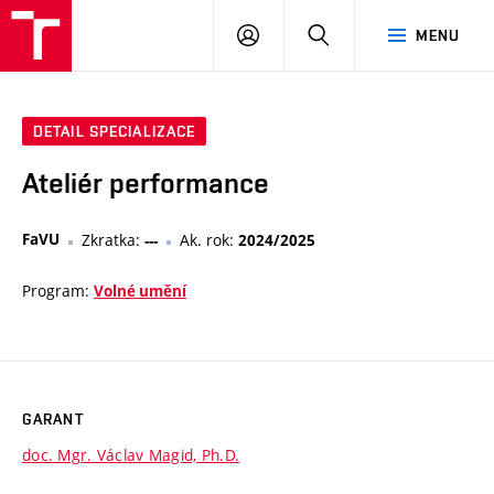
VUT
PŘIHLÁSIT
HLEDAT
MENU
SE
DETAIL SPECIALIZACE
Ateliér performance
FaVU
Zkratka:
Ak. rok:
---
2024/2025
Program:
Volné umění
GARANT
doc. Mgr. Václav Magid, Ph.D.