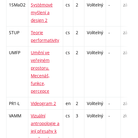
1SMaD2
Systémové
cs
2
Volitelný
-
zá
P
myšlení a
S
design 2
E
STUP
Teorie
cs
2
Volitelný
-
zá
P
performativity
UMFP
Umění ve
cs
2
Volitelný
-
zá
P
veřejném
prostoru.
Mecenáš,
funkce,
percepce
PR1-L
Videogram 2
en
2
Volitelný
-
zá
S
VAMM
Vizuální
cs
3
Volitelný
-
zk
P
antropologie a
S
její přesahy k