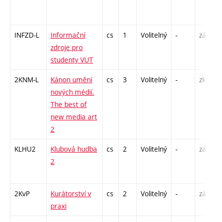
INFZD-L
Informační
cs
1
Volitelný
-
zá
C
zdroje pro
studenty VUT
2KNM-L
Kánon umění
cs
3
Volitelný
-
zk
S
nových médií.
The best of
new media art
2
KLHU2
Klubová hudba
cs
2
Volitelný
-
zá
P
2
C
2KvP
Kurátorství v
cs
2
Volitelný
-
zá
S
praxi