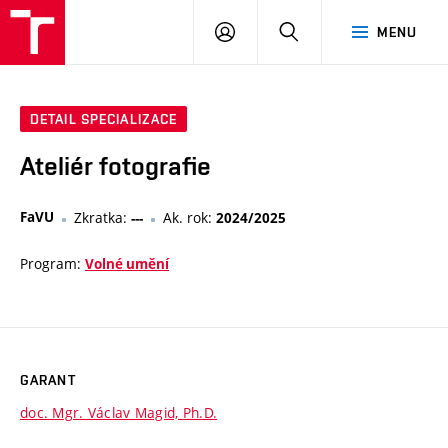
VUT
PŘIHLÁSIT
HLEDAT
MENU
SE
DETAIL SPECIALIZACE
Ateliér fotografie
FaVU
Zkratka:
Ak. rok:
---
2024/2025
Program:
Volné umění
GARANT
doc. Mgr. Václav Magid, Ph.D.