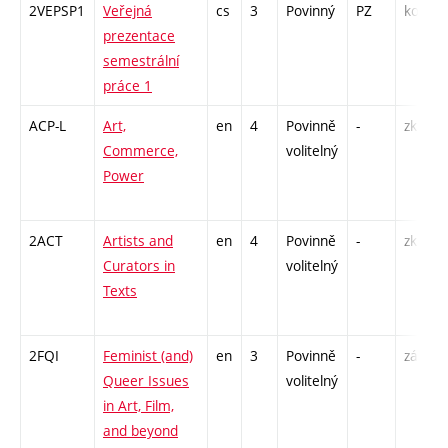
2VEPSP1
Veřejná
cs
3
Povinný
PZ
kol
prezentace
semestrální
práce 1
ACP-L
Art,
en
4
Povinně
-
zk
Commerce,
volitelný
Power
2ACT
Artists and
en
4
Povinně
-
zk
Curators in
volitelný
Texts
2FQI
Feminist (and)
en
3
Povinně
-
zá
Queer Issues
volitelný
in Art, Film,
and beyond