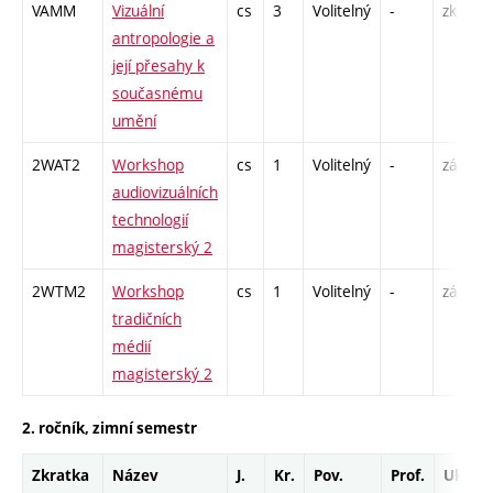
VAMM
Vizuální
cs
3
Volitelný
-
zk
P
antropologie a
S
její přesahy k
současnému
umění
2WAT2
Workshop
cs
1
Volitelný
-
zá
S
audiovizuálních
technologií
magisterský 2
2WTM2
Workshop
cs
1
Volitelný
-
zá
S
tradičních
médií
magisterský 2
2. ročník, zimní semestr
Zkratka
Název
J.
Kr.
Pov.
Prof.
Uk.