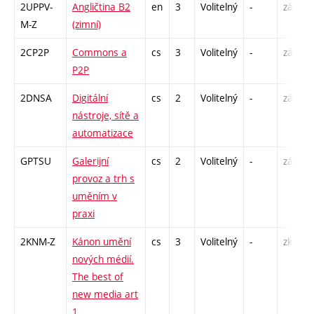
2UPPV-
Angličtina B2
en
3
Volitelný
-
zá,zk
M-Z
(zimní)
2CP2P
Commons a
cs
3
Volitelný
-
zá
P2P
2DNSA
Digitální
cs
2
Volitelný
-
zá
nástroje, sítě a
automatizace
GPTSU
Galerijní
cs
2
Volitelný
-
zá
provoz a trh s
uměním v
praxi
2KNM-Z
Kánon umění
cs
3
Volitelný
-
zk
nových médií.
The best of
new media art
1