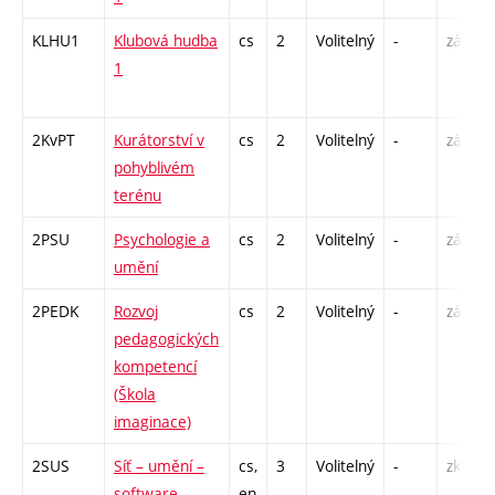
KLHU1
Klubová hudba
cs
2
Volitelný
-
zá
1
2KvPT
Kurátorství v
cs
2
Volitelný
-
zá
pohyblivém
terénu
2PSU
Psychologie a
cs
2
Volitelný
-
zá
umění
2PEDK
Rozvoj
cs
2
Volitelný
-
zá
pedagogických
kompetencí
(Škola
imaginace)
2SUS
Síť – umění –
cs,
3
Volitelný
-
zk
software
en