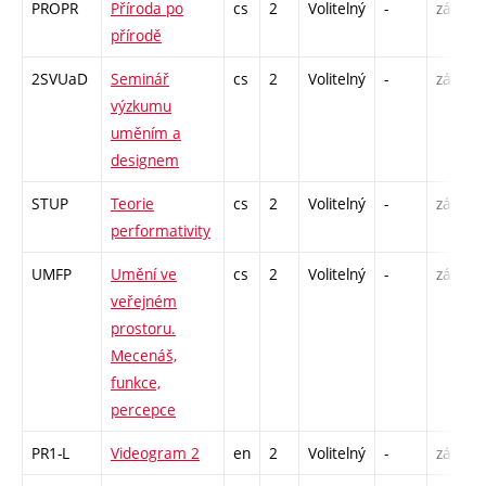
PROPR
Příroda po
cs
2
Volitelný
-
zá
P
přírodě
S
2SVUaD
Seminář
cs
2
Volitelný
-
zá
S
výzkumu
uměním a
designem
STUP
Teorie
cs
2
Volitelný
-
zá
P
performativity
UMFP
Umění ve
cs
2
Volitelný
-
zá
P
veřejném
prostoru.
Mecenáš,
funkce,
percepce
PR1-L
Videogram 2
en
2
Volitelný
-
zá
S