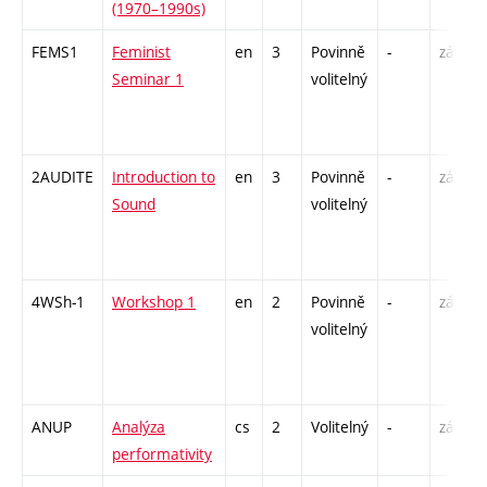
(1970–1990s)
FEMS1
Feminist
en
3
Povinně
-
zá
Seminar 1
volitelný
2AUDITE
Introduction to
en
3
Povinně
-
zá
Sound
volitelný
4WSh-1
Workshop 1
en
2
Povinně
-
zá
volitelný
ANUP
Analýza
cs
2
Volitelný
-
zá
performativity