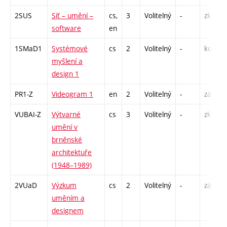
2SUS
Síť – umění –
cs,
3
Volitelný
-
zk
software
en
1SMaD1
Systémové
cs
2
Volitelný
-
kol
myšlení a
design 1
PR1-Z
Videogram 1
en
2
Volitelný
-
zá
VUBAI-Z
Výtvarné
cs
3
Volitelný
-
zk
umění v
brněnské
architektuře
(1948–1989)
2VUaD
Výzkum
cs
2
Volitelný
-
zá
uměním a
designem