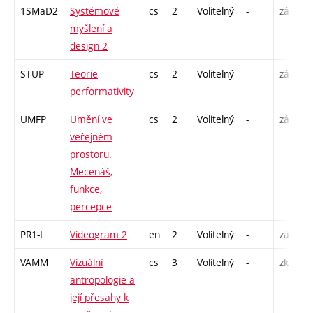
1SMaD2
Systémové
cs
2
Volitelný
-
zá
P
myšlení a
S
design 2
E
STUP
Teorie
cs
2
Volitelný
-
zá
P
performativity
UMFP
Umění ve
cs
2
Volitelný
-
zá
P
veřejném
prostoru.
Mecenáš,
funkce,
percepce
PR1-L
Videogram 2
en
2
Volitelný
-
zá
S
VAMM
Vizuální
cs
3
Volitelný
-
zk
P
antropologie a
S
její přesahy k