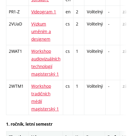
PR1-Z
Videogram 1
en
2
Volitelný
-
zá
2VUaD
Výzkum
cs
2
Volitelný
-
zá
uměním a
designem
2WAT1
Workshop
cs
1
Volitelný
-
zá
audiovizuálních
technologií
magisterský 1
2WTM1
Workshop
cs
1
Volitelný
-
zá
tradičních
médií
magisterský 1
1. ročník, letní semestr