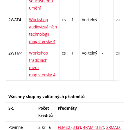
současnému
umění
2WAT4
Workshop
cs
1
Volitelný
-
zá
S
audiovizuálních
technologií
magisterský 4
2WTM4
Workshop
cs
1
Volitelný
-
zá
S
tradičních
médií
magisterský 4
Všechny skupiny volitelných předmětů
Sk.
Počet
Předměty
kreditů
Povinně
2 kr - 6
FEMS2 (3 kr)
,
4PAM (3 kr)
,
2RMAD-