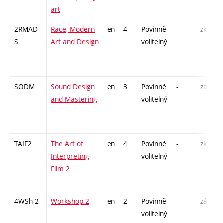
art
2RMAD-
Race, Modern
en
4
Povinně
-
zk
P
S
Art and Design
volitelný
SODM
Sound Design
en
3
Povinně
-
zá
K
and Mastering
volitelný
C
TAIF2
The Art of
en
4
Povinně
-
zk
P
Interpreting
volitelný
S
Film 2
4WSh-2
Workshop 2
en
2
Povinně
-
zá
S
volitelný