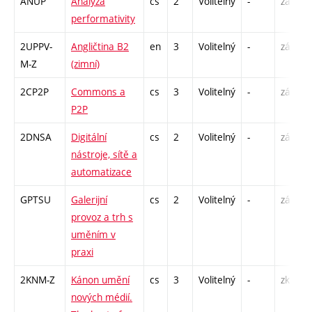
ANUP
Analýza
cs
2
Volitelný
-
zá
performativity
2UPPV-
Angličtina B2
en
3
Volitelný
-
zá,zk
M-Z
(zimní)
2CP2P
Commons a
cs
3
Volitelný
-
zá
P2P
2DNSA
Digitální
cs
2
Volitelný
-
zá
nástroje, sítě a
automatizace
GPTSU
Galerijní
cs
2
Volitelný
-
zá
provoz a trh s
uměním v
praxi
2KNM-Z
Kánon umění
cs
3
Volitelný
-
zk
nových médií.