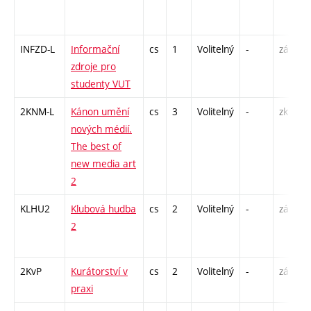
INFZD-L
Informační
cs
1
Volitelný
-
zá
C
zdroje pro
studenty VUT
2KNM-L
Kánon umění
cs
3
Volitelný
-
zk
S
nových médií.
The best of
new media art
2
KLHU2
Klubová hudba
cs
2
Volitelný
-
zá
P
2
C
2KvP
Kurátorství v
cs
2
Volitelný
-
zá
S
praxi