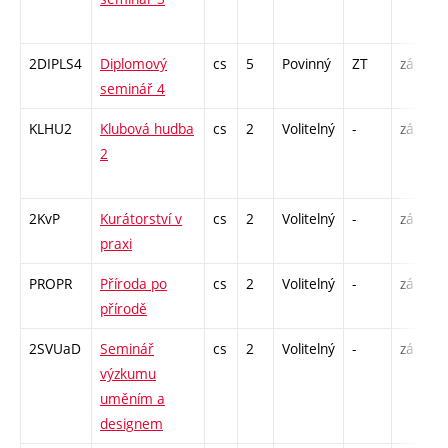
-
2DIPLS4
Diplomový
cs
5
Povinný
ZT
zá
S
seminář 4
2
KLHU2
Klubová hudba
cs
2
Volitelný
-
zá
P
2
C
1
2KvP
Kurátorství v
cs
2
Volitelný
-
zá
S
praxi
PROPR
Příroda po
cs
2
Volitelný
-
zá
P
přírodě
S
2SVUaD
Seminář
cs
2
Volitelný
-
zá
S
výzkumu
uměním a
designem