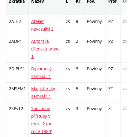
Zkratka
Název
J.
Kr.
Pov.
Prof.
Uk.
2ATE2
Ateliér
cs
8
Povinný
PZ
zá
A
navazující 2
2ADP1
Autorská
cs
2
Povinný
PZ
zá
C
dílenská praxe
1
2DIPLS1
Diplomový
cs
3
Povinný
PZ
zá
S
seminář 1
2MSEM1
Magisterský
cs
5
Povinný
ZT
zá
K
seminář 1
S
2SPvT2
Současné
cs
3
Povinný
ZT
zk
P
přístupy v
S
teorii 2 (po
roce 1989)