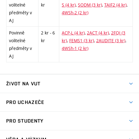
volitelné
kr
S (4 kr)
,
SODM (3 kr)
,
TAIF2 (4 kr)
,
předměty v
4WSh-2 (2 kr)
AJ
Povinně
2 kr - 6
ACP-L (4 kr)
,
2ACT (4 kr)
,
2FQI (3
volitelné
kr
kr)
,
FEMS1 (3 kr)
,
2AUDITE (3 kr)
,
předměty v
4WSh-1 (2 kr)
AJ
ŽIVOT NA VUT
Atmosféra VUT
PRO UCHAZEČE
Prostory školy
Proč na VUT
Koleje
PRO STUDENTY
Studijní programy
Stravování
Předměty
Studijní předpisy
Studium a stáže v zahraničí
Stipendia
Dny otevřených dveří