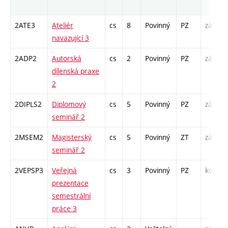
2ATE3
Ateliér
cs
8
Povinný
PZ
zá
navazující 3
2ADP2
Autorská
cs
2
Povinný
PZ
zá
dílenská praxe
2
2DIPLS2
Diplomový
cs
5
Povinný
PZ
zá
seminář 2
2MSEM2
Magisterský
cs
5
Povinný
ZT
zá
seminář 2
2VEPSP3
Veřejná
cs
3
Povinný
PZ
kol
prezentace
semestrální
práce 3