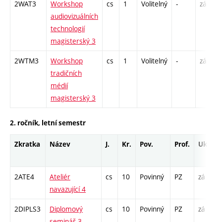
2WAT3
Workshop
cs
1
Volitelný
-
zá
audiovizuálních
technologií
magisterský 3
2WTM3
Workshop
cs
1
Volitelný
-
zá
tradičních
médií
magisterský 3
2. ročník, letní semestr
Zkratka
Název
J.
Kr.
Pov.
Prof.
Uk.
H
r
2ATE4
Ateliér
cs
10
Povinný
PZ
zá
A
navazující 4
2DIPLS3
Diplomový
cs
10
Povinný
PZ
zá
S
seminář 3
2