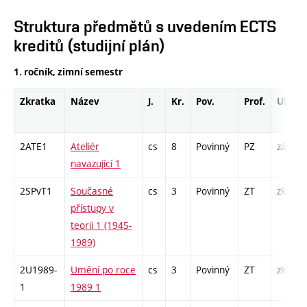
Struktura předmětů s uvedením ECTS
kreditů (studijní plán)
1. ročník, zimní semestr
Zkratka
Název
J.
Kr.
Pov.
Prof.
Uk.
2ATE1
Ateliér
cs
8
Povinný
PZ
zá
navazující 1
2SPvT1
Současné
cs
3
Povinný
ZT
zk
přístupy v
teorii 1 (1945-
1989)
2U1989-
Umění po roce
cs
3
Povinný
ZT
zk
1
1989 1