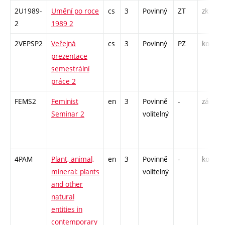
2U1989-
Umění po roce
cs
3
Povinný
ZT
zk
P
2
1989 2
S
2VEPSP2
Veřejná
cs
3
Povinný
PZ
kol
P
prezentace
semestrální
práce 2
FEMS2
Feminist
en
3
Povinně
-
zá
P
Seminar 2
volitelný
S
4PAM
Plant, animal,
en
3
Povinně
-
kol
P
mineral: plants
volitelný
S
and other
E
natural
entities in
contemporary