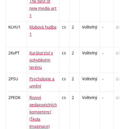
The best of
new media art
1
KLHU1
Klubová hudba
cs
2
Volitelný
-
zá
1
2KvPT
Kurátorství v
cs
2
Volitelný
-
zá
pohyblivém
terénu
2PSU
Psychologie a
cs
2
Volitelný
-
zá
umění
2PEDK
Rozvoj
cs
2
Volitelný
-
zá
pedagogických
kompetencí
(Škola
imaginace)