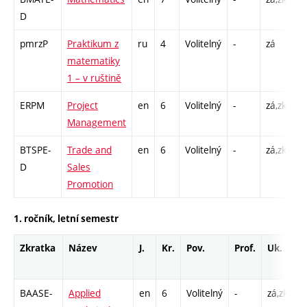
D
C1
pmrzP
Praktikum z
ru
4
Volitelný
-
zá
C1
matematiky
1 – v ruštině
ERPM
Project
en
6
Volitelný
-
zá,zk
P 
Management
C1
BTSPE-
Trade and
en
6
Volitelný
-
zá,zk
P 
D
Sales
C1
Promotion
1. ročník, letní semestr
Zkratka
Název
J.
Kr.
Pov.
Prof.
Uk.
H
r
BAASE-
Applied
en
6
Volitelný
-
zá,zk
P