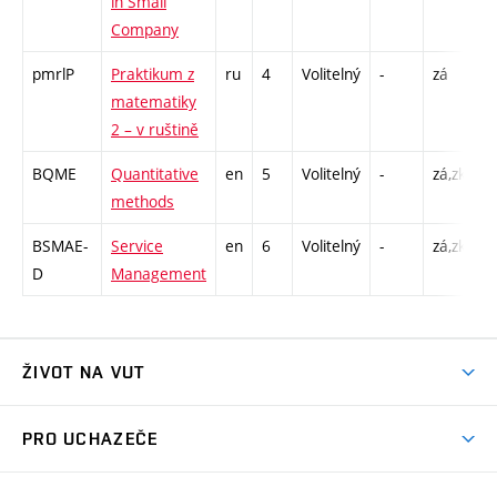
in Small
Company
pmrlP
Praktikum z
ru
4
Volitelný
-
zá
C
matematiky
2 – v ruštině
BQME
Quantitative
en
5
Volitelný
-
zá,zk
P
methods
C
BSMAE-
Service
en
6
Volitelný
-
zá,zk
P
D
Management
C
ŽIVOT NA VUT
Atmosféra VUT
PRO UCHAZEČE
Prostory školy
Proč na VUT
Koleje