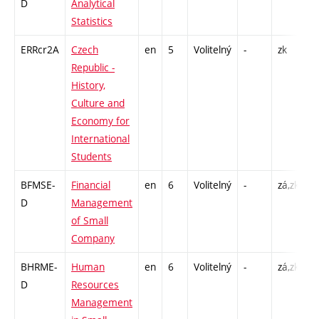
D
Analytical
C
Statistics
ERRcr2A
Czech
en
5
Volitelný
-
zk
P
Republic -
History,
Culture and
Economy for
International
Students
BFMSE-
Financial
en
6
Volitelný
-
zá,zk
P
D
Management
C
of Small
Company
BHRME-
Human
en
6
Volitelný
-
zá,zk
P
D
Resources
C
Management