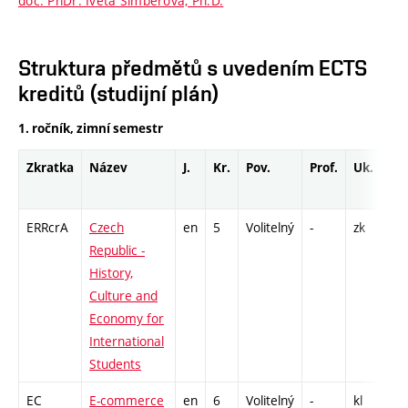
doc. PhDr. Iveta Šimberová, Ph.D.
Struktura předmětů s uvedením ECTS
kreditů (studijní plán)
1. ročník, zimní semestr
Zkratka
Název
J.
Kr.
Pov.
Prof.
Uk.
H
r
ERRcrA
Czech
en
5
Volitelný
-
zk
P 
Republic -
History,
Culture and
Economy for
International
Students
EC
E-commerce
en
6
Volitelný
-
kl
P 