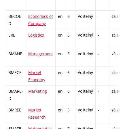
C1
BECOE-
Economics of
en
6
Volitelný
-
zá,zk
P 
D
Company
C1
ERL
Logistics
en
6
Volitelný
-
zá,zk
P 
C1
BMANE
Management
en
6
Volitelný
-
zá,zk
P 
C1
BMECE
Market
en
6
Volitelný
-
zá,zk
P 
Economy
C1
BMARE-
Marketing
en
6
Volitelný
-
zá,zk
P 
D
C1
BMREE
Market
en
6
Volitelný
-
zá,zk
P 
Research
C1
BMATE-
Mathematics
en
7
Volitelný
-
zá,zk
P 