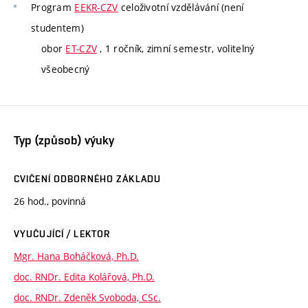
Program
EEKR-CZV
celoživotní vzdělávání (není
studentem)
obor
ET-CZV
, 1 ročník, zimní semestr, volitelný
všeobecný
Typ (způsob) výuky
CVIČENÍ ODBORNÉHO ZÁKLADU
26 hod., povinná
VYUČUJÍCÍ / LEKTOR
Mgr. Hana Boháčková, Ph.D.
doc. RNDr. Edita Kolářová, Ph.D.
doc. RNDr. Zdeněk Svoboda, CSc.