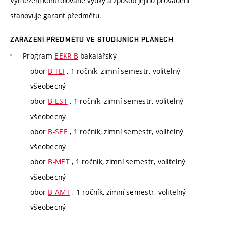
Vymezení kontrolované výuky a způsob jejího provádění
stanovuje garant předmětu.
ZAŘAZENÍ PŘEDMĚTU VE STUDIJNÍCH PLÁNECH
Program
EEKR-B
bakalářský
obor
B-TLI
, 1 ročník, zimní semestr, volitelný
všeobecný
obor
B-EST
, 1 ročník, zimní semestr, volitelný
všeobecný
obor
B-SEE
, 1 ročník, zimní semestr, volitelný
všeobecný
obor
B-MET
, 1 ročník, zimní semestr, volitelný
všeobecný
obor
B-AMT
, 1 ročník, zimní semestr, volitelný
všeobecný