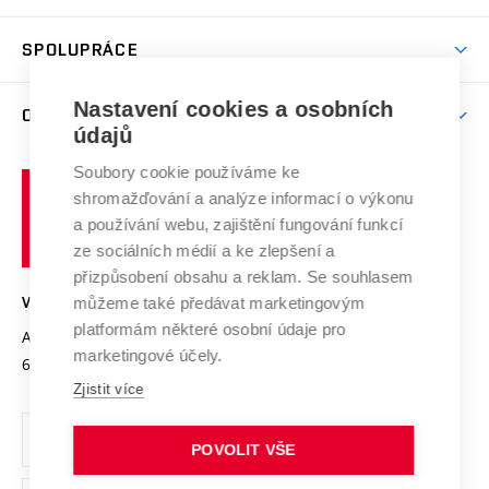
(externí
Studijní programy
Poplatky za studium
Uznání zahraničního vzdělání
Knihovny
Aktivity pro juniory
Studentský život
odkaz)
Věda a výzkum na VUT
Harmonogram akademického roku
Zpracování osobních údajů studentů
Sociální bezpečí
SPOLUPRÁCE
Celoživotní vzdělávání
Brno
Podpora excelence
Závěrečné práce
Studium bez bariér
Zpracování osobních údajů uchazečů o studium
Firemní spolupráce
Mezinárodní vědecká rada
Nastavení cookies a osobních
O UNIVERZITĚ
Doktorské studium
Podpora podnikání
E-přihláška
údajů
Zahraniční spolupráce
Systém zajišťování kvality výzkumu
Profil univerzity
Spolupráce se školami
Soubory cookie používáme ke
Vysoké
Výzkumné infrastruktury
shromažďování a analýze informací o výkonu
Udržitelná univerzita
učení
Služby univerzity
Transfer znalostí
a používání webu, zajištění fungování funkcí
technické
Podnikavá univerzita / ContriBUTe
Mezinárodní dohody
ze sociálních médií a ke zlepšení a
Open Science
v
Bezpečná univerzita
přizpůsobení obsahu a reklam. Se souhlasem
Univerzitní sítě
Brně
Projekty
můžeme také předávat marketingovým
VYSOKÉ UČENÍ TECHNICKÉ V BRNĚ
Vyznamenání
platformám některé osobní údaje pro
Projekty ze strukturálních fondů
Antonínská 548/1
www.vut.cz
marketingové účely.
Organizační struktura
602 00 Brno
vut@vutbr.cz
Specifický výzkum
Zjistit více
Úřední deska
Ochrana osobních údajů
POVOLIT VŠE