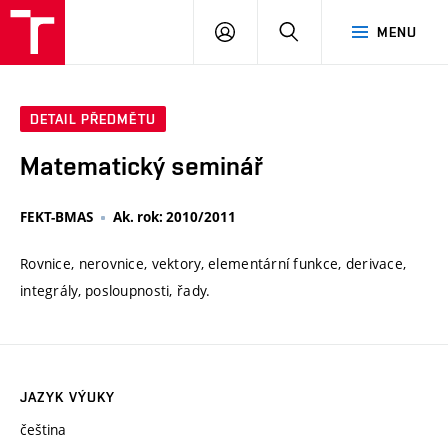
VUT
PŘIHLÁSIT
HLEDAT
MENU
SE
DETAIL PŘEDMĚTU
Matematický seminář
FEKT-BMAS
Ak. rok: 2010/2011
Rovnice, nerovnice, vektory, elementární funkce, derivace,
integrály, posloupnosti, řady.
JAZYK VÝUKY
čeština