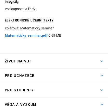
Integrály.
Posloupnosti a řady.
ELEKTRONICKÉ UČEBNÍ TEXTY
Kolářová: Matematický seminář
0.69 MB
Matematicky_seminar.pdf
ŽIVOT NA VUT
Atmosféra VUT
PRO UCHAZEČE
Prostory školy
Proč na VUT
Koleje
PRO STUDENTY
Studijní programy
Stravování
Předměty
Studijní předpisy
Studium a stáže v zahraničí
Stipendia
Dny otevřených dveří
VĚDA A VÝZKUM
Sport na VUT