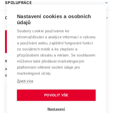
Harmonogram akademického roku
Zpracování osobních údajů studentů
Sociální bezpečí
SPOLUPRÁCE
Celoživotní vzdělávání
Brno
Podpora excelence
Závěrečné práce
Studium bez bariér
Zpracování osobních údajů uchazečů o studium
Firemní spolupráce
Mezinárodní vědecká rada
Nastavení cookies a osobních
O UNIVERZITĚ
Doktorské studium
Podpora podnikání
E-přihláška
údajů
Zahraniční spolupráce
Systém zajišťování kvality výzkumu
Profil univerzity
Spolupráce se školami
Soubory cookie používáme ke
Vysoké
Výzkumné infrastruktury
shromažďování a analýze informací o výkonu
Udržitelná univerzita
učení
Služby univerzity
Transfer znalostí
a používání webu, zajištění fungování funkcí
technické
Podnikavá univerzita / ContriBUTe
Mezinárodní dohody
ze sociálních médií a ke zlepšení a
Open Science
v
Bezpečná univerzita
přizpůsobení obsahu a reklam. Se souhlasem
Univerzitní sítě
Brně
Projekty
můžeme také předávat marketingovým
VYSOKÉ UČENÍ TECHNICKÉ V BRNĚ
Vyznamenání
platformám některé osobní údaje pro
Projekty ze strukturálních fondů
Antonínská 548/1
www.vut.cz
marketingové účely.
Organizační struktura
602 00 Brno
vut@vutbr.cz
Specifický výzkum
Zjistit více
Úřední deska
Ochrana osobních údajů
POVOLIT VŠE
(externí
Pracovní příležitosti
Nastavení
odkaz)