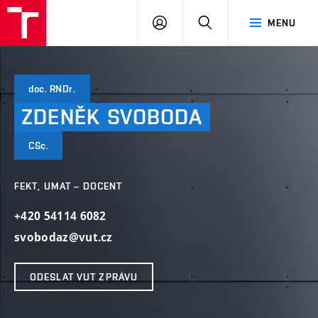
VUT
PŘIHLÁSIT
HLEDAT
MENU
SE
doc. RNDr.
ZDENĚK
SVOBODA
CSc.
FEKT, UMAT – DOCENT
+420 54114 6082
svobodaz@vut.cz
ODESLAT VUT ZPRÁVU