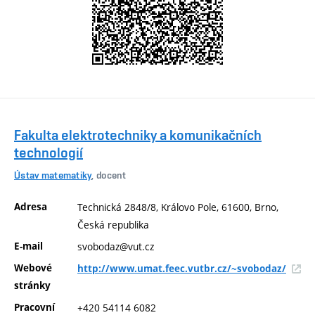
Fakulta elektrotechniky a komunikačních
technologií
Ústav matematiky
, docent
Adresa
Technická 2848/8, Královo Pole, 61600, Brno,
Česká republika
E-mail
svobodaz@vut.cz
Webové
http://www.umat.feec.vutbr.cz/~svobodaz/
stránky
Pracovní
+420 54114 6082