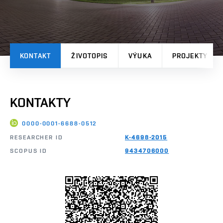
KONTAKT
ŽIVOTOPIS
VÝUKA
PROJEKTY
KONTAKTY
0000-0001-6688-0512
RESEARCHER ID
K-4698-2015
SCOPUS ID
9434706000