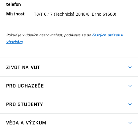
telefon
Místnost
T8/T 6.17 (Technická 2848/8, Brno 61600)
Pokud je v údajích nesrovnalost, podívejte se do
častých otázek k
.
vizitkám
ŽIVOT NA VUT
Atmosféra VUT
PRO UCHAZEČE
Prostory školy
Proč na VUT
Koleje
PRO STUDENTY
Studijní programy
Stravování
Předměty
Studijní předpisy
Studium a stáže v zahraničí
Stipendia
Dny otevřených dveří
VĚDA A VÝZKUM
Sport na VUT
(externí
Studijní programy
Poplatky za studium
Uznání zahraničního vzdělání
Knihovny
Aktivity pro juniory
Studentský život
odkaz)
Věda a výzkum na VUT