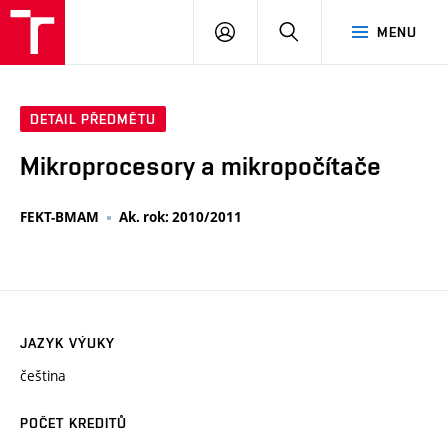
VUT
PŘIHLÁSIT
HLEDAT
MENU
SE
DETAIL PŘEDMĚTU
Mikroprocesory a mikropočítače
FEKT-BMAM
Ak. rok: 2010/2011
JAZYK VÝUKY
čeština
POČET KREDITŮ