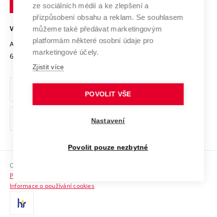
Mezinárodní dohody
ze sociálních médií a ke zlepšení a
Open Science
v
Bezpečná univerzita
přizpůsobení obsahu a reklam. Se souhlasem
Univerzitní sítě
Brně
Projekty
můžeme také předávat marketingovým
VYSOKÉ UČENÍ TECHNICKÉ V BRNĚ
Vyznamenání
platformám některé osobní údaje pro
Projekty ze strukturálních fondů
Antonínská 548/1
www.vut.cz
marketingové účely.
Organizační struktura
602 00 Brno
vut@vutbr.cz
Specifický výzkum
Zjistit více
Úřední deska
Ochrana osobních údajů
POVOLIT VŠE
(externí
Pracovní příležitosti
Nastavení
odkaz)
Podpora a rozvoj zaměstnanců a studujících
Povolit pouze nezbytné
Rovné příležitosti
Copyright © 2026 VUT
Sociální bezpečí
Prohlášení o přístupnosti
HR Award
Informace o používání cookies
Kontakty