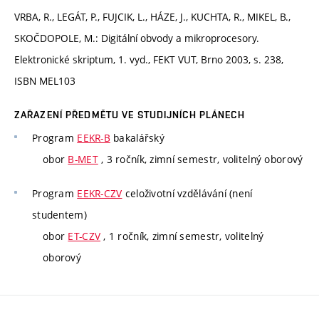
VRBA, R., LEGÁT, P., FUJCIK, L., HÁZE, J., KUCHTA, R., MIKEL, B.,
SKOČDOPOLE, M.: Digitální obvody a mikroprocesory.
Elektronické skriptum, 1. vyd., FEKT VUT, Brno 2003, s. 238,
ISBN MEL103
ZAŘAZENÍ PŘEDMĚTU VE STUDIJNÍCH PLÁNECH
Program
EEKR-B
bakalářský
obor
B-MET
, 3 ročník, zimní semestr, volitelný oborový
Program
EEKR-CZV
celoživotní vzdělávání (není
studentem)
obor
ET-CZV
, 1 ročník, zimní semestr, volitelný
oborový