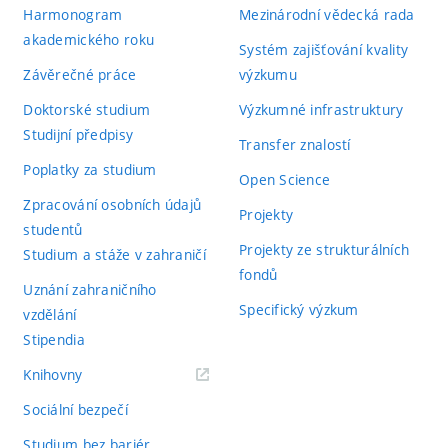
Harmonogram
Mezinárodní vědecká rada
akademického roku
Systém zajišťování kvality
Závěrečné práce
výzkumu
Doktorské studium
Výzkumné infrastruktury
Studijní předpisy
Transfer znalostí
Poplatky za studium
Open Science
Zpracování osobních údajů
Projekty
studentů
Projekty ze strukturálních
Studium a stáže v zahraničí
fondů
Uznání zahraničního
Specifický výzkum
vzdělání
Stipendia
(externí
Knihovny
odkaz)
Sociální bezpečí
Studium bez bariér