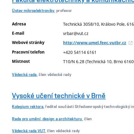
Ústav mikroelektroniky
, profesor
Adresa
Technická 3058/10, Královo Pole, 616
E-mail
vrbar@vut.cz
Webové stránky
http://www.umel.feec.vutbr.cz
Pracovní telefon
+420 54114 6161
Místnost
T10/N 6.28 (Technická 10, Brno 6160
Vědecká rada
, člen vědecké rady
Vysoké učení technické v Brně
Kolegium rektora
, ředitel součásti Středoevropský technologický i
Rada pro umění, design a architekturu
, člen
Vědecká rada VUT
, člen vědecké rady