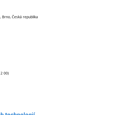
 Brno, Česká republika
12 00)
h technologií