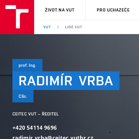
VUT
ŽIVOT NA VUT
PRO UCHAZEČE
VUT
LIDÉ VUT
prof. Ing.
RADIMÍR
VRBA
CSc.
CEITEC VUT – ŘEDITEL
+420 54114 9696
radimir.vrba@ceitec.vutbr.cz