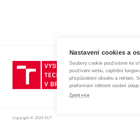
Nastavení cookies a o
Soubory cookie používáme ke sh
Vysoké
používání webu, zajištění fungová
učení
přizpůsobení obsahu a reklam.
technické
platformám některé osobní údaje
v
Zjistit více
Brně
Copyright © 2026 VUT