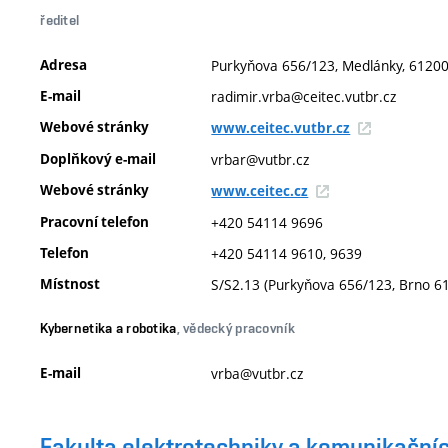
ředitel
Adresa
Purkyňova 656/123, Medlánky, 61200,
E-mail
radimir.vrba@ceitec.vutbr.cz
Webové stránky
www.ceitec.vutbr.cz
Doplňkový e-mail
vrbar@vutbr.cz
Webové stránky
www.ceitec.cz
Pracovní telefon
+420 54114 9696
Telefon
+420 54114 9610, 9639
Místnost
S/S2.13 (Purkyňova 656/123, Brno 6
Kybernetika a robotika
, vědecký pracovník
E-mail
vrba@vutbr.cz
Fakulta elektrotechniky a komunikačníc