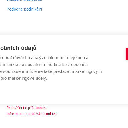
Podpora podnikání
sobních údajů
romažďování a analýze informací o výkonu a
VYSOKÉ UČENÍ TECHNICKÉ V BRNĚ
ní funkcí ze sociálních médií a ke zlepšení a
Antonínská 548/1
www.vut.cz
 Se souhlasem můžeme také předávat marketingovým
602 00 Brno
vut@vutbr.cz
 pro marketingové účely.
Prohlášení o přístupnosti
Informace o používání cookies