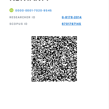
0000-0001-7020-9545
RESEARCHER ID
G-8178-2014
SCOPUS ID
6701797145