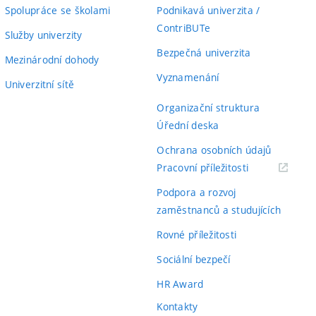
Spolupráce se školami
Podnikavá univerzita /
ContriBUTe
Služby univerzity
Bezpečná univerzita
Mezinárodní dohody
Vyznamenání
Univerzitní sítě
Organizační struktura
Úřední deska
Ochrana osobních údajů
(externí
Pracovní příležitosti
odkaz)
Podpora a rozvoj
zaměstnanců a studujících
Rovné příležitosti
Sociální bezpečí
HR Award
Kontakty