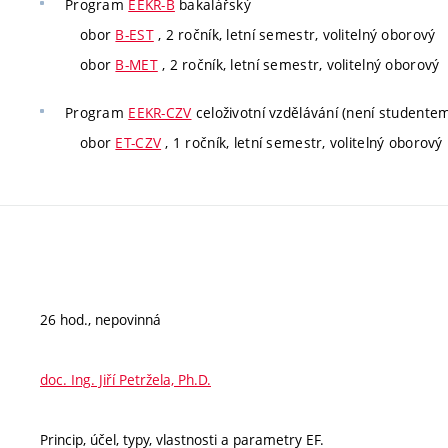
Program
EEKR-B
bakalářský
obor
B-EST
, 2 ročník, letní semestr, volitelný oborový
obor
B-MET
, 2 ročník, letní semestr, volitelný oborový
Program
EEKR-CZV
celoživotní vzdělávání (není studente
obor
ET-CZV
, 1 ročník, letní semestr, volitelný oborový
26 hod., nepovinná
doc. Ing. Jiří Petržela, Ph.D.
Princip, účel, typy, vlastnosti a parametry EF.