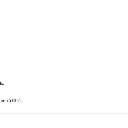
du.
etrů filtrů.