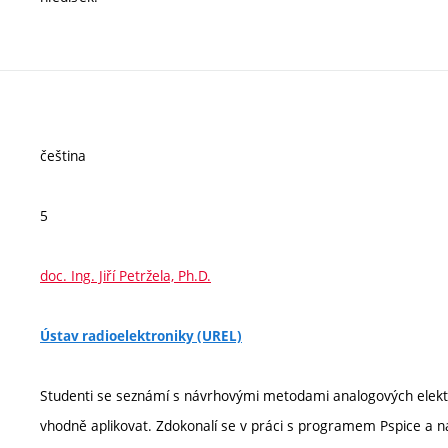
čeština
5
doc. Ing. Jiří Petržela, Ph.D.
Ústav radioelektroniky (UREL)
Studenti se seznámí s návrhovými metodami analogových elektrick
vhodně aplikovat. Zdokonalí se v práci s programem Pspice a n