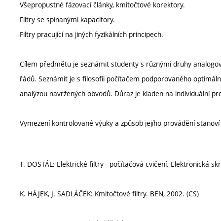
Všepropustné fázovací články, kmitočtové korektory.
Filtry se spínanými kapacitory.
Filtry pracující na jiných fyzikálních principech.
Cílem předmětu je seznámit studenty s různými druhy analogových 
řádů. Seznámit je s filosofii počítačem podporovaného optimáln
analýzou navržených obvodů. Důraz je kladen na individuální pro
Vymezení kontrolované výuky a způsob jejího provádění stanov
T. DOSTÁL: Elektrické filtry - počítačová cvičení. Elektronická sk
K. HÁJEK, J. SADLÁČEK: Kmitočtové filtry. BEN, 2002. (CS)