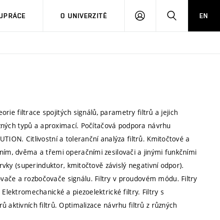
PŘIHLÁSIT
HLEDAT
UPRÁCE
O UNIVERZITĚ
EN
SE
orie filtrace spojitých signálů, parametry filtrů a jejich
různých typů a aproximací. Počítačová podpora návrhu
TION. Citlivostní a toleranční analýza filtrů. Kmitočtové a
ním, dvěma a třemi operačními zesilovači a jinými funkčními
prvky (superinduktor, kmitočtově závislý negativní odpor).
vače a rozbočovače signálu. Filtry v proudovém módu. Filtry
Elektromechanické a piezoelektrické filtry. Filtry s
 aktivních filtrů. Optimalizace návrhu filtrů z různých