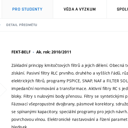
PRO STUDENTY
VĚDA A VÝZKUM
SPOL
DETAIL PŘEDMĚTU
FEKT-BELF
Ak. rok: 2010/2011
Základní principy kmitočtových filtrů a jejich dělení. Obecná te
získání. Pasivní filtry RLC prvního, druhého a vyšších řádů, 
elektrických filtrů, programy PSPICE, SNAP, NAF a FILTER SOLU
impedanční normování a transformace. Aktivní filtry RC s jed
bloky. Filtry s nulovými body přenosu. Filtry se syntetickými 
Fázovací všepropustné dvojbrany, pásmové korektory, sdružo
se spínanými kapacitory, speciální programy pro jejich návrh. 
povrchovou vlnou. Elektronické nastavování a řízení parametrů
hledisek.