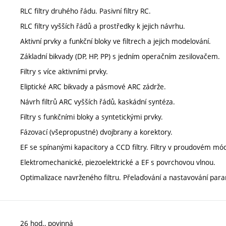
RLC filtry druhého řádu. Pasivní filtry RC.
RLC filtry vyšších řádů a prostředky k jejich návrhu.
Aktivní prvky a funkční bloky ve filtrech a jejich modelování.
Základní bikvady (DP, HP, PP) s jedním operačním zesilovačem.
Filtry s více aktivními prvky.
Eliptické ARC bikvady a pásmové ARC zádrže.
Návrh filtrů ARC vyšších řádů, kaskádní syntéza.
Filtry s funkčními bloky a syntetickými prvky.
Fázovací (všepropustné) dvojbrany a korektory.
EF se spínanými kapacitory a CCD filtry. Filtry v proudovém mó
Elektromechanické, piezoelektrické a EF s povrchovou vlnou.
Optimalizace navrženého filtru. Přelaďování a nastavování param
26 hod., povinná