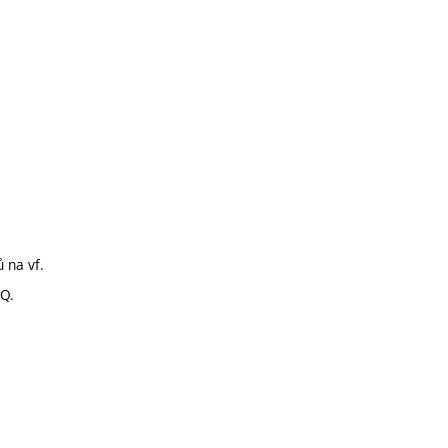
ů na vf.
 Q.