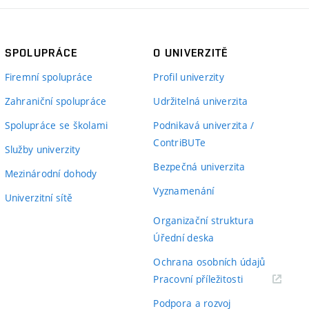
SPOLUPRÁCE
O UNIVERZITĚ
Firemní spolupráce
Profil univerzity
Zahraniční spolupráce
Udržitelná univerzita
Spolupráce se školami
Podnikavá univerzita /
ContriBUTe
Služby univerzity
Bezpečná univerzita
Mezinárodní dohody
Vyznamenání
Univerzitní sítě
Organizační struktura
Úřední deska
Ochrana osobních údajů
(externí
Pracovní příležitosti
odkaz)
Podpora a rozvoj