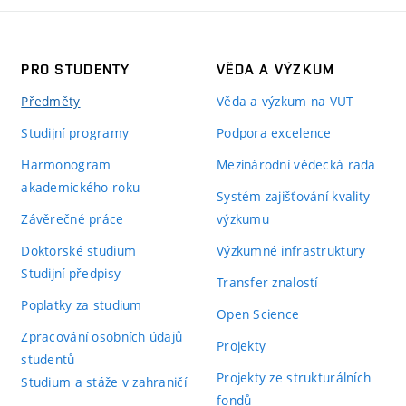
PRO STUDENTY
VĚDA A VÝZKUM
Předměty
Věda a výzkum na VUT
Studijní programy
Podpora excelence
Harmonogram
Mezinárodní vědecká rada
akademického roku
Systém zajišťování kvality
Závěrečné práce
výzkumu
Doktorské studium
Výzkumné infrastruktury
Studijní předpisy
Transfer znalostí
Poplatky za studium
Open Science
Zpracování osobních údajů
Projekty
studentů
Projekty ze strukturálních
Studium a stáže v zahraničí
fondů