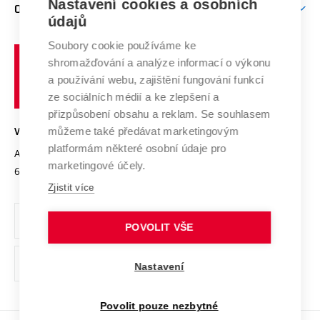
Mezinárodní vědecká rada
Nastavení cookies a osobních
O UNIVERZITĚ
Doktorské studium
Podpora podnikání
E-přihláška
údajů
Zahraniční spolupráce
Systém zajišťování kvality výzkumu
Profil univerzity
Spolupráce se školami
Soubory cookie používáme ke
Vysoké
Výzkumné infrastruktury
shromažďování a analýze informací o výkonu
Udržitelná univerzita
učení
Služby univerzity
Transfer znalostí
a používání webu, zajištění fungování funkcí
technické
Podnikavá univerzita / ContriBUTe
Mezinárodní dohody
ze sociálních médií a ke zlepšení a
Open Science
v
Bezpečná univerzita
přizpůsobení obsahu a reklam. Se souhlasem
Univerzitní sítě
Brně
Projekty
můžeme také předávat marketingovým
VYSOKÉ UČENÍ TECHNICKÉ V BRNĚ
Vyznamenání
platformám některé osobní údaje pro
Projekty ze strukturálních fondů
Antonínská 548/1
www.vut.cz
marketingové účely.
Organizační struktura
602 00 Brno
vut@vutbr.cz
Specifický výzkum
Zjistit více
Úřední deska
Ochrana osobních údajů
POVOLIT VŠE
(externí
Pracovní příležitosti
Nastavení
odkaz)
Podpora a rozvoj zaměstnanců a studujících
Povolit pouze nezbytné
Rovné příležitosti