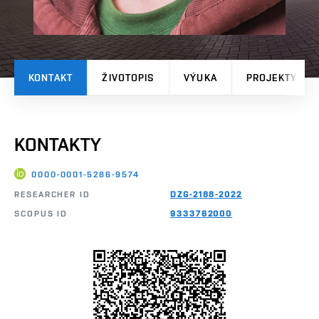
KONTAKT
ŽIVOTOPIS
VÝUKA
PROJEKTY
KONTAKTY
0000-0001-5286-9574
RESEARCHER ID
DZG-2188-2022
SCOPUS ID
9333762000