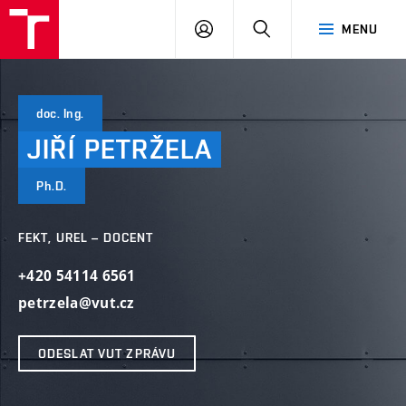
VUT
PŘIHLÁSIT
HLEDAT
MENU
SE
doc. Ing.
JIŘÍ
PETRŽELA
Ph.D.
FEKT, UREL – DOCENT
+420 54114 6561
petrzela@vut.cz
ODESLAT VUT ZPRÁVU